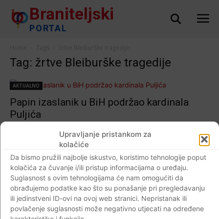
Braniteljski
PORTAL
Home
Tags
žrtve Bleiburške tragedije
Tag: žrtve Bleiburške tragedije
AKTUALNO
Papin izaslanik u BiH podržao kardinala
Puljića
Braniteljski portal
-
16.05.2020
0
Upravljanje pristankom za
kolačiće
Da bismo pružili najbolje iskustvo, koristimo tehnologije poput
kolačića za čuvanje i/ili pristup informacijama o uređaju.
Impressum
Kontaktirajte nas
Pravila o privatnosti
Suglasnost s ovim tehnologijama će nam omogućiti da
obrađujemo podatke kao što su ponašanje pri pregledavanju
© Newspaper WordPress Theme by TagDiv
ili jedinstveni ID-ovi na ovoj web stranici. Nepristanak ili
povlačenje suglasnosti može negativno utjecati na određene
karakteristike i funkcije.