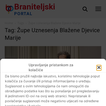
Braniteljski
PORTAL
Home
Tags
Župe Uznesenja Blažene Djevice Marije
Tag: Župe Uznesenja Blažene Djevice
Marije
Upravljanje pristankom za
kolačiće
Da bismo pružili najbolje iskustvo, koristimo tehnologije poput
kolačića za čuvanje i/ili pristup informacijama o uređaju.
Suglasnost s ovim tehnologijama će nam omogućiti da
obrađujemo podatke kao što su ponašanje pri pregledavanju
ili jedinstveni ID-ovi na ovoj web stranici. Nepristanak ili
AKTUALNO
povlačenje suglasnosti može negativno utjecati na određene
karakteristike i funkcije.