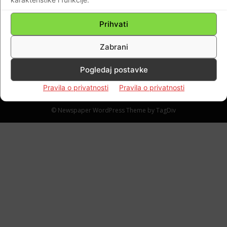
AKTUALNO: Zatvara se crkva Uznesenja
Blažene Djevice Marije u zagrebačkim
Prihvati
Remetama
Braniteljski portal
-
12.01.2022
0
Zabrani
Pogledaj postavke
Pravila o privatnosti
Pravila o privatnosti
Impressum
Kontaktirajte nas
Pravila o privatnosti
© Newspaper WordPress Theme by TagDiv