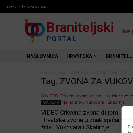
Petak, 7. kolovoza 2026.
Braniteljski
Ne 
PORTAL
NASLOVNICA
HRVATSKA
BRANITELJ
Home
Tags
ZVONA ZA VUKOVAR I ŠKABRNJU
Tag: ZVONA ZA VUKOV
AKTUALNO
VIDEO Crkvena zvona diljem
Hrvatske zvone u znak sjećanja n
žrtvu Vukovara i Škabrnje
Da
ču