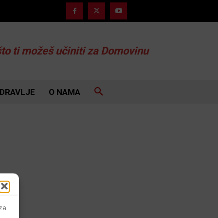
što ti možeš učiniti za Domovinu
DRAVLJE
O NAMA
 za