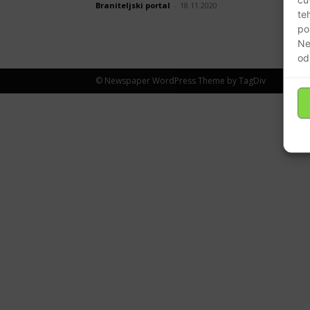
Braniteljski portal
-
18.11.2020
te
po
Ne
od
© Newspaper WordPress Theme by TagDiv