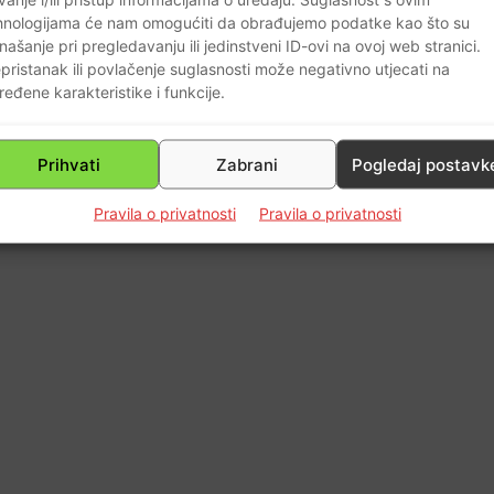
0
hnologijama će nam omogućiti da obrađujemo podatke kao što su
našanje pri pregledavanju ili jedinstveni ID-ovi na ovoj web stranici.
pristanak ili povlačenje suglasnosti može negativno utjecati na
ređene karakteristike i funkcije.
Prihvati
Zabrani
Pogledaj postavk
Pravila o privatnosti
Pravila o privatnosti