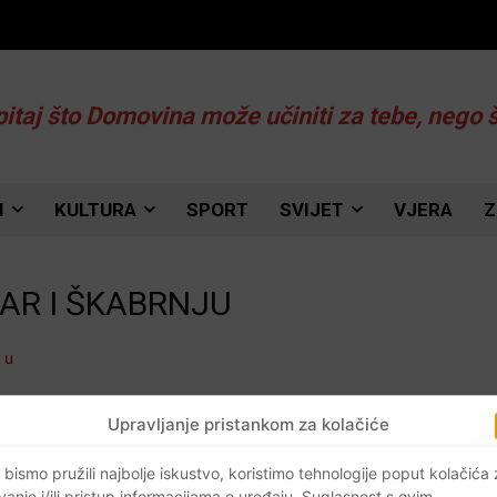
pitaj što Domovina može učiniti za tebe, nego 
I
KULTURA
SPORT
SVIJET
VJERA
Z
AR I ŠKABRNJU
Upravljanje pristankom za kolačiće
a
 bismo pružili najbolje iskustvo, koristimo tehnologije poput kolačića
vanje i/ili pristup informacijama o uređaju. Suglasnost s ovim