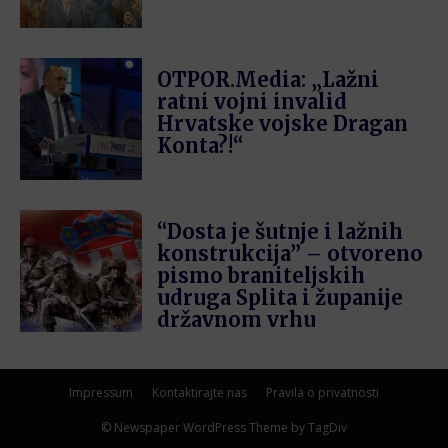
OTPOR.Media: „Lažni
ratni vojni invalid
Hrvatske vojske Dragan
Konta?!“
“Dosta je šutnje i lažnih
konstrukcija” – otvoreno
pismo braniteljskih
udruga Splita i županije
državnom vrhu
Impressum
Kontaktirajte nas
Pravila o privatnosti
© Newspaper WordPress Theme by TagDiv