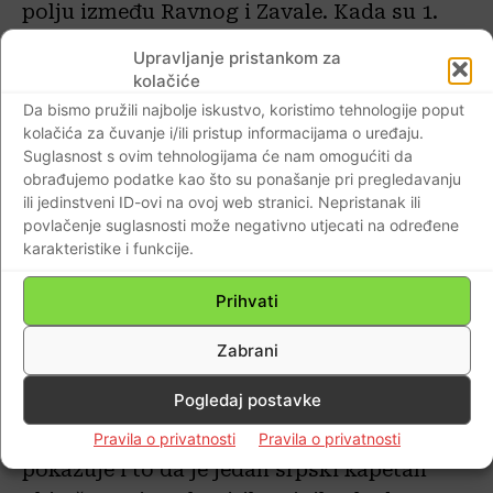
polju između Ravnog i Zavale. Kada su 1.
listopada 1991., blizu Ćepikuća, srpske i
Upravljanje pristankom za
crnogorske rezerviste teško porazili
kolačiće
malobrojniji hrvatski branitelji, njihove
Da bismo pružili najbolje iskustvo, koristimo tehnologije poput
razbijene postrojbe okomile su se na
kolačića za čuvanje i/ili pristup informacijama o uređaju.
Suglasnost s ovim tehnologijama će nam omogućiti da
Ravno.
obrađujemo podatke kao što su ponašanje pri pregledavanju
ili jedinstveni ID-ovi na ovoj web stranici. Nepristanak ili
Opkljačkane su i zapaljene mnoge kuće, a
povlačenje suglasnosti može negativno utjecati na određene
karakteristike i funkcije.
dio stanovnika odveden u Trebinje.
Prihvati
Tri dana poslije srpsko je topništvo
granatiralo Ravno. Većina preostalih
Zabrani
stanovnika pobjegla je u okolna brda.
Pogledaj postavke
Mnogi koji su ostali, ubijeni su kada je u
selo ušlo pješaštvo. Koliki je bio bijes JNA
Pravila o privatnosti
Pravila o privatnosti
pokazuje i to da je jedan srpski kapetan