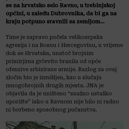
se na hrvatsko selo Ravno, u trebinjskoj
općini, u zaleđu Dubrovnika, da bi ga na
kraju potpuno sravnili sa zemljom…
Time je zapravo počela velikosrpska
agresija i na Bosnu i Hercegovinu, u vrijeme
dok se Hrvatska, unatoč brojnim
primirjima grčevito branila od opće
ofenzive srbizirane armije. Razlog za ovaj
zločin bio je izmišljen, kao u slučaju
mnogobrojnih drugih mjesta. JNA je
objavila da je uništeno “snažno ustaško
uporište” iako u Ravnom nije bilo ni radno
ni borbeno sposobnog pučanstva.