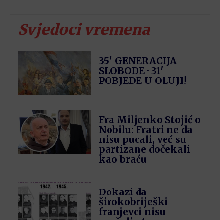
Oj Ti Vilo, Vilo Velebita
03:33
Svjedoci vremena
Marko Perković Thompson i Miroslav Škoro -
Reci, brate moj (Official video)
04:23
35′ GENERACIJA
SLOBODE · 31′
Ivo Fabijan - Kad sklopim oči
03:23
POBJEDE U OLUJI!
LIJEPO LI JE HRVAT BITI,MAJKO HVALA TI!
02:10
Fra Miljenko Stojić o
Nobilu: Fratri ne da
nisu pucali, već su
partizane dočekali
kao braću
Dokazi da
širokobriješki
franjevci nisu