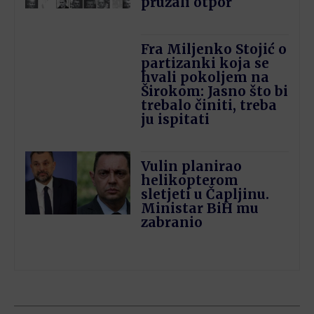
pružali otpor
Fra Miljenko Stojić o
partizanki koja se
hvali pokoljem na
Širokom: Jasno što bi
trebalo činiti, treba
ju ispitati
Vulin planirao
helikopterom
sletjeti u Čapljinu.
Ministar BiH mu
zabranio