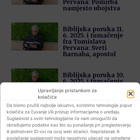
Pervana: Pomirba
namjesto ubojstva
Biblijska poruka 11.
6. 2025. i tumačenje
fra Tomislava
Pervana: Sveti
Barnaba, apostol
Biblijska poruka 10.
6. 2025. i tumačenje
fra Tomislava
Upravljanje pristankom za
Pervana: Sol zemlje
kolačiće
– Svjetlo svijeta
Da bismo pružili najbolje iskustvo, koristimo tehnologije poput
kolačića za čuvanje i/ili pristup informacijama o uređaju.
Suglasnost s ovim tehnologijama će nam omogućiti da
obrađujemo podatke kao što su ponašanje pri pregledavanju
ili jedinstveni ID-ovi na ovoj web stranici. Nepristanak ili
povlačenje suglasnosti može negativno utjecati na određene