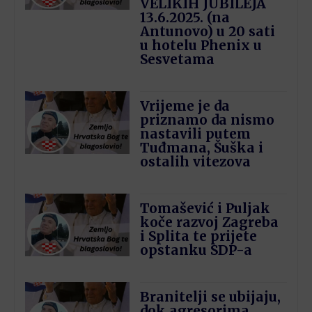
VELIKIH JUBILEJA
13.6.2025. (na
Antunovo) u 20 sati
u hotelu Phenix u
Sesvetama
Vrijeme je da
priznamo da nismo
nastavili putem
Tuđmana, Šuška i
ostalih vitezova
Tomašević i Puljak
koče razvoj Zagreba
i Splita te prijete
opstanku SDP-a
Branitelji se ubijaju,
dok agresorima