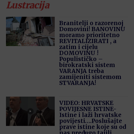
Lustracija
Branitelji o razorenoj
Domovini! BANOVINU
moramo prioritetno
REVITALIZIRATI , a
zatim i cijelu
DOMOVINU !
Populističko –
birokratski sistem
VARANJA treba
zamijeniti sistemom
STVARANJA!
VIDEO: HRVATSKE
POVIJESNE ISTINE-
Istine i laži hrvatske
povijesti….Poslušajte
prave istine koje su od
nas predugo tajili