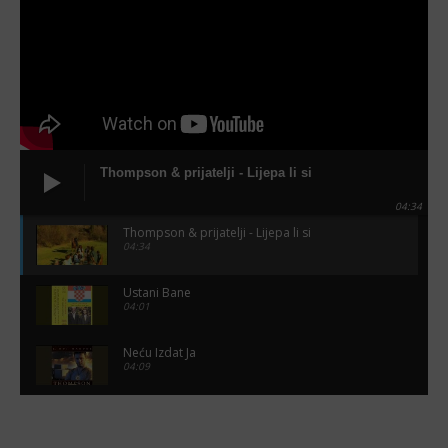
Thompson & prijatelji - Lijepa li si
04:34
Thompson & prijatelji - Lijepa li si
04:34
Ustani Bane
04:01
Neću Izdat Ja
04:09
Miroslav Škoro - Sude mi - (Audio 2003)
03:57