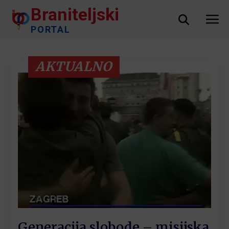
Braniteljski
PORTAL
AKTUALNO
Generacija slobode – misijska