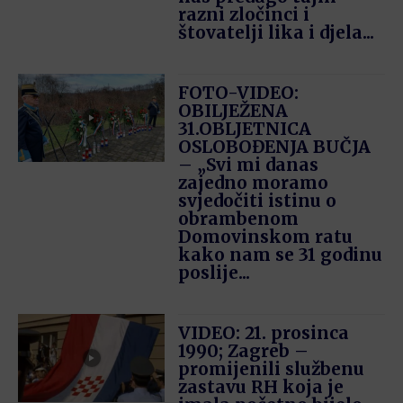
razni zločinci i
štovatelji lika i djela...
FOTO-VIDEO:
OBILJEŽENA
31.OBLJETNICA
OSLOBOĐENJA BUČJA
– „Svi mi danas
zajedno moramo
svjedočiti istinu o
obrambenom
Domovinskom ratu
kako nam se 31 godinu
poslije...
VIDEO: 21. prosinca
1990; Zagreb –
promijenili službenu
zastavu RH koja je