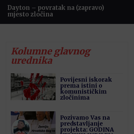
Dayton – povratak na (zapravo)
mjesto zločina
Kolumne glavnog
urednika
Povijesni iskorak
prema istini o
komunističkim
zločinima
Pozivamo Vas na
predstavljanje
projekta: GODINA