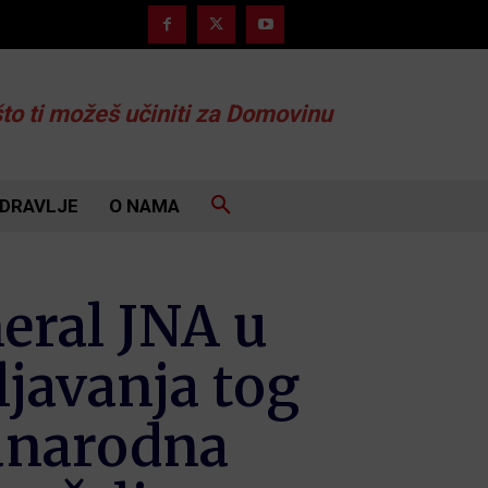
što ti možeš učiniti za Domovinu
DRAVLJE
O NAMA
neral JNA u
javanja tog
unarodna