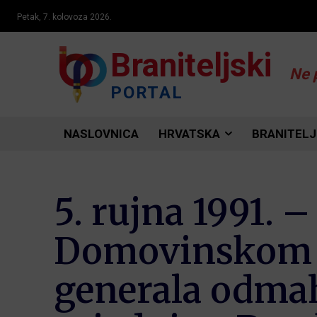
Petak, 7. kolovoza 2026.
Braniteljski
Ne 
PORTAL
NASLOVNICA
HRVATSKA
BRANITELJ
5. rujna 1991. 
Domovinskom r
generala odmah