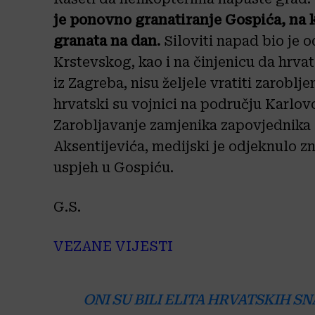
je ponovno granatiranje Gospića, na k
granata na dan.
Siloviti napad bio je 
Krstevskog, kao i na činjenicu da hrva
iz Zagreba, nisu željele vratiti zaroblj
hrvatski su vojnici na području Karlovc
Zarobljavanje zamjenika zapovjednika 5
Aksentijevića, medijski je odjeknulo zn
uspjeh u Gospiću.
G.S.
VEZANE VIJESTI
ONI SU BILI ELITA HRVATSKIH S