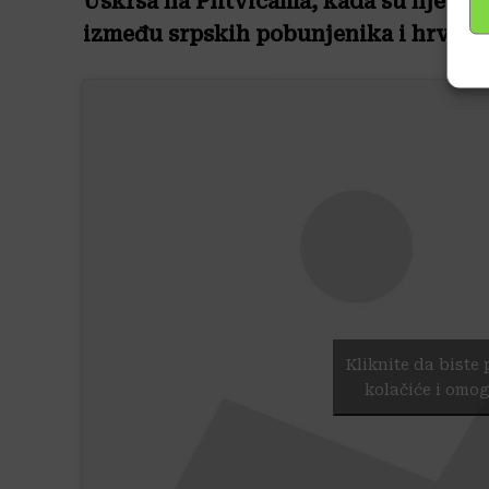
Uskrsa na Plitvicama, kada su njego
između srpskih pobunjenika i hrvats
Kliknite da biste 
kolačiće i omog