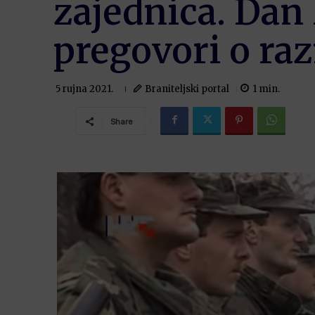
zajednica. Dan 
pregovori o ra
Braniteljski portal
1
min.
5 rujna 2021.
Share