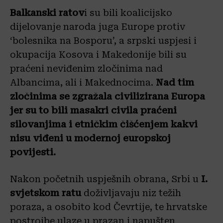
Balkanski ratov
i su bili koalicijsko
dijelovanje naroda juga Europe protiv
‘bolesnika na Bosporu’, a srpski uspjesi i
okupacija Kosova i Makedonije bili su
praćeni neviđenim zločinima nad
Albancima, ali i Makednocima.
Nad tim
zločinima se zgražala civilizirana Europa
jer su to bili masakri civila praćeni
silovanjima i etničkim čišćenjem kakvi
nisu viđeni u modernoj europskoj
povijesti.
Nakon početnih uspješnih obrana, Srbi u
I.
svjetskom ratu
doživljavaju niz težih
poraza, a osobito kod Čevrtije, te hrvatske
postrojbe ulaze u prazan i napušten