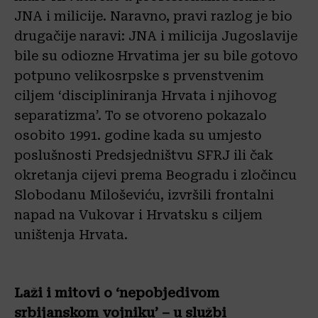
JNA i milicije. Naravno, pravi razlog je bio
drugačije naravi: JNA i milicija Jugoslavije
bile su odiozne Hrvatima jer su bile gotovo
potpuno velikosrpske s prvenstvenim
ciljem ‘discipliniranja Hrvata i njihovog
separatizma’. To se otvoreno pokazalo
osobito 1991. godine kada su umjesto
poslušnosti Predsjedništvu SFRJ ili čak
okretanja cijevi prema Beogradu i zločincu
Slobodanu Miloševiću, izvršili frontalni
napad na Vukovar i Hrvatsku s ciljem
uništenja Hrvata.
Laži i mitovi o ‘nepobjedivom
srbijanskom vojniku’ – u službi