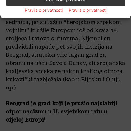
Beograd u II. svjetskom ratu,
premda je
Pravila o privatnosti
Pravila o privatnosti
Hitler mislio da će borbe za grad trajati više
sedmica, jer su laži o “herojskom srpskom
vojniku” kružile Europom još od kraja 19.
stoljeća i ratova s Turcima. Nijemci su
predviđali napade pet svojih divizija na
Beograd, strateški vrlo lagan grad za
obranu na ušću Save u Dunav, ali srbijanska
kraljevska vojska se nakon kratkog otpora
kukavički razbježala (kao u Bljesku i Oluji,
op.)
Beograd je grad koji je pružio najslabiji
otpor nacizmu u II. svjetskom ratu u
cijeloj Europi!