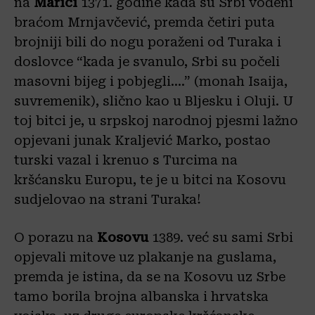
na
Marici
1371. godine kada su Srbi vođeni
braćom Mrnjavčević, premda četiri puta
brojniji bili do nogu poraženi od Turaka i
doslovce “kada je svanulo, Srbi su počeli
masovni bijeg i pobjegli….” (monah Isaija,
suvremenik), slično kao u Bljesku i Oluji. U
toj bitci je, u srpskoj narodnoj pjesmi lažno
opjevani junak Kraljević Marko, postao
turski vazal i krenuo s Turcima na
kršćansku Europu, te je u bitci na Kosovu
sudjelovao na strani Turaka!
O porazu na
Kosovu
1389. već su sami Srbi
opjevali mitove uz plakanje na guslama,
premda je istina, da se na Kosovu uz Srbe
tamo borila brojna albanska i hrvatska