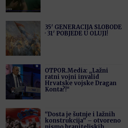
35′ GENERACIJA SLOBODE
· 31′ POBJEDE U OLUJI!
OTPOR.Media: „Lažni
ratni vojni invalid
Hrvatske vojske Dragan
Konta?!“
“Dosta je šutnje i lažnih
konstrukcija” – otvoreno
pismo braniteljskih