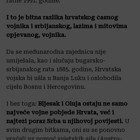
ratne 1991. godine.
I to je bitna razlika hrvatskog časnog
vojnika i srbijanskog, lažima i mitovima
opjevanog, vojnika.
Da se međunarodna zajednica nije
umiješala, kao i slučaju bugarsko-
srbijanskog rata 1885. godine, Hrvatska
vojska bi ušla u Banja Luku i oslobodila
cijelu Bosnu i Hercegovinu.
I bez toga:
Bljesak i Oluja ostaju ne samo
najveće vojne pobjede Hrvata, već i
najteži poraz Srba u njihovoj povijesti.
U
svim drugim bitkama, oni su se ponovno
vraćali uz pomoć svjetskih sila (Austro-