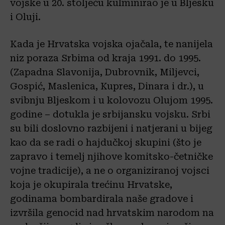
vojske u 20. stoljeću kulminirao je u Bljesku
i Oluji.
Kada je Hrvatska vojska ojačala, te nanijela
niz poraza Srbima od kraja 1991. do 1995.
(Zapadna Slavonija, Dubrovnik, Miljevci,
Gospić, Maslenica, Kupres, Dinara i dr.), u
svibnju Bljeskom i u kolovozu Olujom 1995.
godine – dotukla je srbijansku vojsku. Srbi
su bili doslovno razbijeni i natjerani u bijeg
kao da se radi o hajdučkoj skupini (što je
zapravo i temelj njihove komitsko-četničke
vojne tradicije), a ne o organiziranoj vojsci
koja je okupirala trećinu Hrvatske,
godinama bombardirala naše gradove i
izvršila genocid nad hrvatskim narodom na