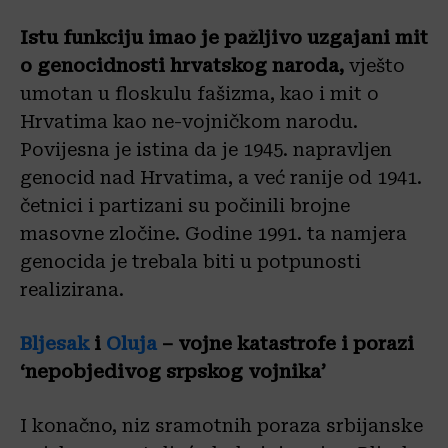
Istu funkciju imao je pažljivo uzgajani mit
o genocidnosti hrvatskog naroda,
vješto
umotan u floskulu fašizma, kao i mit o
Hrvatima kao ne-vojničkom narodu.
Povijesna je istina da je 1945. napravljen
genocid nad Hrvatima, a već ranije od 1941.
četnici i partizani su počinili brojne
masovne zločine. Godine 1991. ta namjera
genocida je trebala biti u potpunosti
realizirana.
Bljesak
i
Oluja
– vojne katastrofe i porazi
‘nepobjedivog srpskog vojnika’
I konačno, niz sramotnih poraza srbijanske