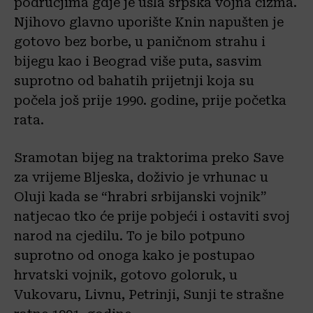
područjima gdje je ušla srpska vojna čizma.
Njihovo glavno uporište Knin napušten je
gotovo bez borbe, u paničnom strahu i
bijegu kao i Beograd više puta, sasvim
suprotno od bahatih prijetnji koja su
počela još prije 1990. godine, prije početka
rata.
Sramotan bijeg na traktorima preko Save
za vrijeme Bljeska, doživio je vrhunac u
Oluji kada se “hrabri srbijanski vojnik”
natjecao tko će prije pobjeći i ostaviti svoj
narod na cjedilu. To je bilo potpuno
suprotno od onoga kako je postupao
hrvatski vojnik, gotovo goloruk, u
Vukovaru, Livnu, Petrinji, Sunji te strašne