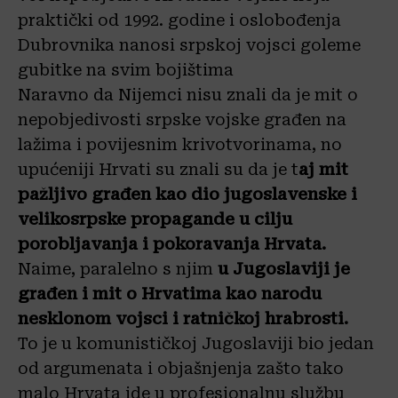
praktički od 1992. godine i oslobođenja
Dubrovnika nanosi srpskoj vojsci goleme
gubitke na svim bojištima
Naravno da Nijemci nisu znali da je mit o
nepobjedivosti srpske vojske građen na
lažima i povijesnim krivotvorinama, no
upućeniji Hrvati su znali su da je t
aj mit
pažljivo građen kao dio jugoslavenske i
velikosrpske propagande u cilju
porobljavanja i pokoravanja Hrvata.
Naime, paralelno s njim
u Jugoslaviji je
građen i mit o Hrvatima kao narodu
nesklonom vojsci
i ratničkoj hrabrosti.
To je u komunističkoj Jugoslaviji bio jedan
od argumenata i objašnjenja zašto tako
malo Hrvata ide u profesionalnu službu