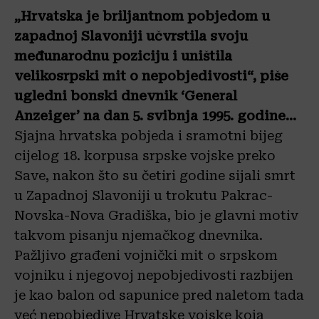
„Hrvatska je briljantnom pobjedom u
zapadnoj Slavoniji učvrstila svoju
međunarodnu poziciju i uništila
velikosrpski mit o nepobjedivosti“, piše
ugledni bonski dnevnik ‘General
Anzeiger’ na dan 5. svibnja 1995. godine…
Sjajna hrvatska pobjeda i sramotni bijeg
cijelog 18. korpusa srpske vojske preko
Save, nakon što su četiri godine sijali smrt
u Zapadnoj Slavoniji u trokutu Pakrac-
Novska-Nova Gradiška, bio je glavni motiv
takvom pisanju njemačkog dnevnika.
Pažljivo građeni vojnički mit o srpskom
vojniku i njegovoj nepobjedivosti razbijen
je kao balon od sapunice pred naletom tada
već nepobjedive Hrvatske vojske koja