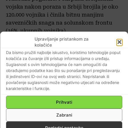
vojska nakon poraza u Srbiji brojila je oko
120.000 vojnika i činila bitnu manjinu
savezničkih snaga na solunskom frontu
(16% ukupnih vojnika).
Upravljanje pristankom za
kolačiće
Ali da je Srbija kapitalizirala svojom
Da bismo pružili najbolje iskustvo, koristimo tehnologije poput
sposobnom i prijetvornom diplomacijom I.
kolačića za čuvanje i/ili pristup informacijama o uređaju.
svjetski rat – to je istina.
U II. svjetskom
Suglasnost s ovim tehnologijama će nam omogućiti da
ratu Srbija i Beograd pada bez
obrađujemo podatke kao što su ponašanje pri pregledavanju
ili jedinstveni ID-ovi na ovoj web stranici. Nepristanak ili
borbe,
a
1944. Srbija je oslobođena od
povlačenje suglasnosti može negativno utjecati na određene
Crvene Armije.
Srbijanski vojnik je
karakteristike i funkcije.
napustio Beograd i na početku II. svjetskog
rata, kada su Nijemci bez borbe ušli u
Prihvati
glavni grad.
Zabrani
Njemačka vojska je u svega tri dana ušla u
Pogledaj postavke