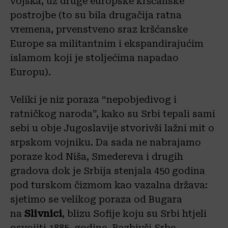
vojska, uz druge europske kršćanske
postrojbe (to su bila drugačija ratna
vremena, prvenstveno sraz kršćanske
Europe sa militantnim i ekspandirajućim
islamom koji je stoljećima napadao
Europu).
Veliki je niz poraza “nepobjedivog i
ratničkog naroda”, kako su Srbi tepali sami
sebi u obje Jugoslavije stvorivši lažni mit o
srpskom vojniku. Da sada ne nabrajamo
poraze kod Niša, Smedereva i drugih
gradova dok je Srbija stenjala 450 godina
pod turskom čizmom kao vazalna država:
sjetimo se velikog poraza od Bugara
na
Slivnici
, blizu Sofije koju su Srbi htjeli
osvojiti 1885. godine. Razbivši Srbe