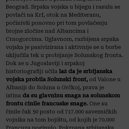
Beograd. Srpska vojska u bijegu i rasulu se
povlači na Krf, otok na Mediteranu,
počinivši ponovno pri tom povlačenju
brojne zločine nad Albancima i
Crnogorcima. Uglavnom, razbijena srpska
vojska je pasivizirana i aktivnije se u borbe
uključila tek u probijanje Solunskog fronta.
Dok se u Jugoslaviji i srpskoj
historiografiji učila
laž da je srbijanska
vojska probila Solunski front,
od Valone u
Albaniji do Soluna u Grčkoj, prava je
istina
da su glavninu snaga na solunskom
frontu činile francuske snage.
One su
činile čak 50 posto od 717.000 savezničkih
vojnika na tom bojištu, od kojih je 70.000
Francuza poginulo. Pokrpana srbijanska