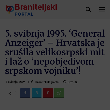
Braniteljski
PORTAL
5. svibnja 1995. ‘General
Anzeiger’ – Hrvatska je
srušila velikosrpski mit
i laž o ‘nepobjedivom
srpskom vojniku’!
8
min.
Braniteljski portal
5 svibnja 2019.