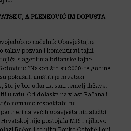
cija…“
VATSKU, A PLENKOVIĆ IM DOPUŠTA
 svojedobno načelnik Obavještajne
 takav pozvan i komentirati tajni
tojića s agentima britanske tajne
 Gotovinu: ”Nakon što su 2000-te godine
su pokušali uništiti je hrvatski
e, što je bio udar na sam temelj države.
ti u ratu. Od dolaska na vlast Račana i
 više nemamo respektabilnu
 partneri najvećih obavještajnih službi
 Hrvatskoj nije postojala MI6 i njihovo
dolazi Račan i sa njim Ranko Ostojić i oni