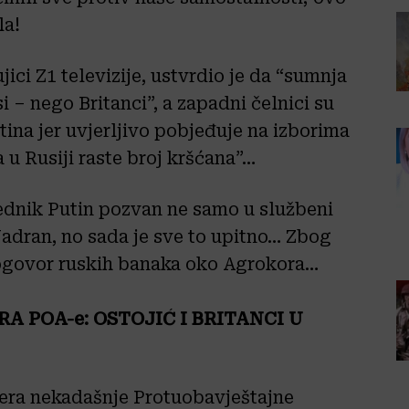
la!
ci Z1 televizije, ustvrdio je da “sumnja
i – nego Britanci”, a zapadni čelnici su
ina jer uvjerljivo pobjeđuje na izborima
 u Rusiji raste broj kršćana”…
sjednik Putin pozvan ne samo u službeni
 Jadran, no sada je sve to upitno… Zbog
dogovor ruskih banaka oko Agrokora…
A POA-e: OSTOJIĆ I BRITANCI U
siera nekadašnje Protuobavještajne