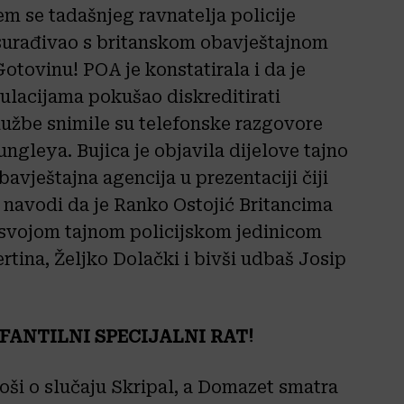
em se tadašnjeg ravnatelja policije
 surađivao s britanskom obavještajnom
tovinu! POA je konstatirala i da je
lacijama pokušao diskreditirati
lužbe snimile su telefonske razgovore
ngleya. Bujica je objavila dijelove tajno
avještajna agencija u prezentaciji čiji
i, navodi da je Ranko Ostojić Britancima
 svojom tajnom policijskom jedinicom
Bertina, Željko Dolački i bivši udbaš Josip
NFANTILNI SPECIJALNI RAT!
oši o slučaju Skripal, a Domazet smatra