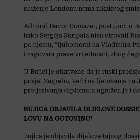
služenje Londonu nema nikakvog smis
Admiral Davor Domazet, gostujući u Buji
kako Sergeja Skripala nisu otrovali Rus
po njemu, “ljubomorni na Vladimira Put
i zagovara prave vrijednosti, zbog čega
U Bujici je otkriveno da je ruski pred
posjet Zagrebu, već i na ljetovanje na
protjerivanja diplomata ugrožen je i 
BUJICA OBJAVILA DIJELOVE DOSSIER
LOVU NA GOTOVINU!
Bujica je objavila dijelove tajnog dos