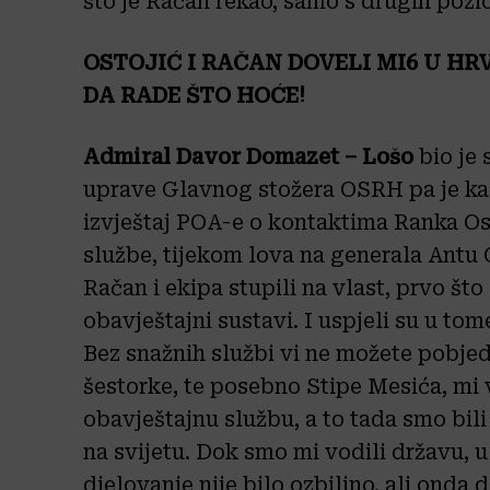
što je Račan rekao, samo s drugih pozi
OSTOJIĆ I RAČAN DOVELI MI6 U HR
DA RADE ŠTO HOĆE!
Admiral Davor Domazet – Lošo
bio je
uprave Glavnog stožera OSRH pa je kao
izvještaj POA-e o kontaktima Ranka Os
službe, tijekom lova na generala Antu
Račan i ekipa stupili na vlast, prvo što 
obavještajni sustavi. I uspjeli su u tom
Bez snažnih službi vi ne možete pobjedi
šestorke, te posebno Stipe Mesića, mi
obavještajnu službu, a to tada smo bili
na svijetu. Dok smo mi vodili državu, u
djelovanje nije bilo ozbiljno, ali onda 