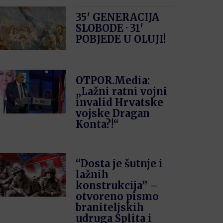
35′ GENERACIJA
SLOBODE · 31′
POBJEDE U OLUJI!
OTPOR.Media:
„Lažni ratni vojni
invalid Hrvatske
vojske Dragan
Konta?!“
“Dosta je šutnje i
lažnih
konstrukcija” –
otvoreno pismo
braniteljskih
udruga Splita i