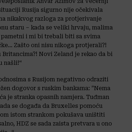
 veleposlanik Anvar Azimov za Večernji
situaciji Rusija sigurno nije očekivala
ma nikakvog razloga za protjerivanje
nu staru – kada se veliki hrvaju, malima
pametni i mi bi trebali biti sa svima
čke… Zašto oni nisu nikoga protjerali?!
u Britancima?! Novi Zeland je rekao da bi
u našli!“
 odnosima s Rusijom negativno odraziti
grožen dogovor s ruskim bankama: ”Nema
ća je stranka opasnih namjera. Tuđman
sada se događa da Bruxelles pomoću
tom istom strankom pokušava uništiti
salno, HDZ se sada zaista pretvara u ono