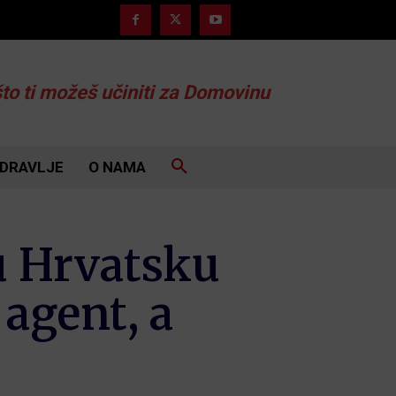
što ti možeš učiniti za Domovinu
DRAVLJE
O NAMA
u Hrvatsku
 agent, a