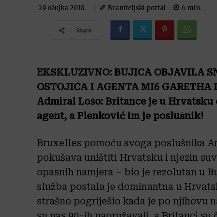
Braniteljski portal
6
min.
29 ožujka 2018.
Share
EKSKLUZIVNO: BUJICA OBJAVILA 
OSTOJIĆA I AGENTA MI6 GARETHA
Admiral Lošo: Britance je u Hrvatsku 
agent, a Plenković im je poslušnik!
Bruxelles pomoću svoga poslušnika A
pokušava uništiti Hrvatsku i njezin suv
opasnih namjera – bio je rezolutan u B
služba postala je dominantna u Hrvats
strašno pogriješio kada je po njihovu 
su nas 90-ih naoružavali, a Britanci su 