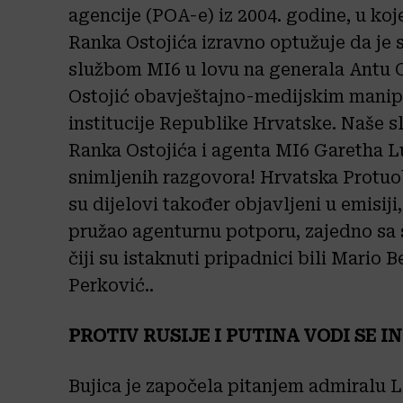
agencije (POA-e) iz 2004. godine, u koj
Ranka Ostojića izravno optužuje da je
službom MI6 u lovu na generala Antu Go
Ostojić obavještajno-medijskim manipu
institucije Republike Hrvatske. Naše s
Ranka Ostojića i agenta MI6 Garetha Lu
snimljenih razgovora! Hrvatska Protuob
su dijelovi također objavljeni u emisij
pružao agenturnu potporu, zajedno sa
čiji su istaknuti pripadnici bili Mario 
Perković..
PROTIV RUSIJE I PUTINA VODI SE I
Bujica je započela pitanjem admiralu L