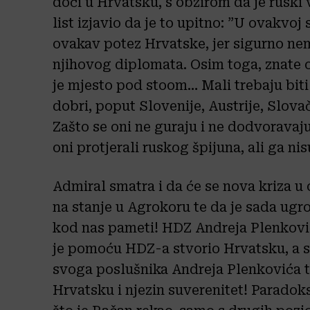
doći u Hrvatsku, s obzirom da je ruski
list izjavio da je to upitno: ”U ovakvoj 
ovakav potez Hrvatske, jer sigurno ne
njihovog diplomata. Osim toga, znate o
je mjesto pod stoom… Mali trebaju biti 
dobri, poput Slovenije, Austrije, Slova
Zašto se oni ne guraju i ne dodvoravaj
oni protjerali ruskog špijuna, ali ga nis
Admiral smatra i da će se nova kriza u
na stanje u Agrokoru te da je sada u
kod nas pameti! HDZ Andreja Plenkovi
je pomoću HDZ-a stvorio Hrvatsku, a 
svoga poslušnika Andreja Plenkovića 
Hrvatsku i njezin suverenitet! Paradok