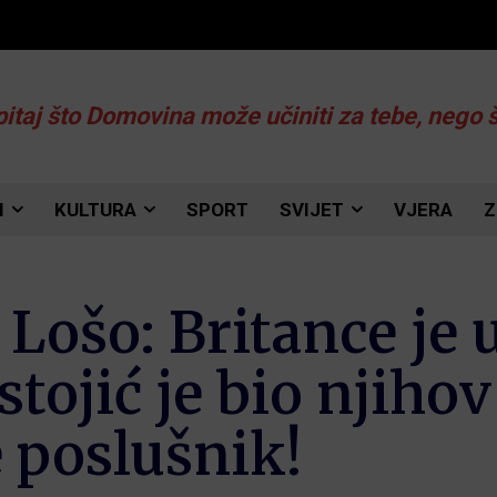
pitaj što Domovina može učiniti za tebe, nego 
I
KULTURA
SPORT
SVIJET
VJERA
Z
Lošo: Britance je 
tojić je bio njihov
 poslušnik!