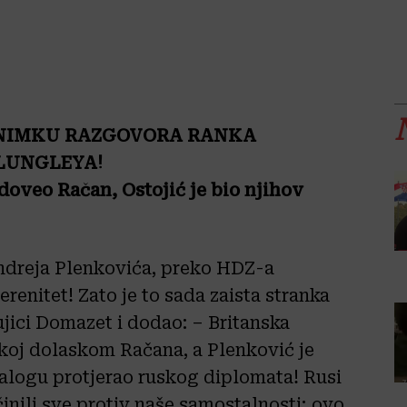
SNIMKU RAZGOVORA RANKA
 LUNGLEYA!
doveo Račan, Ostojić je bio njihov
ndreja Plenkovića, preko HDZ-a
erenitet! Zato je to sada zaista stranka
ujici Domazet i dodao: – Britanska
koj dolaskom Račana, a Plenković je
nalogu protjerao ruskog diplomata! Rusi
činili sve protiv naše samostalnosti; ovo