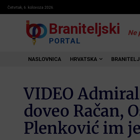
Četvrtak, 6. kolovoza 2026.
Braniteljski
Ne 
PORTAL
NASLOVNICA
HRVATSKA
BRANITELJ
VIDEO Admiral 
doveo Račan, Os
Plenković im je