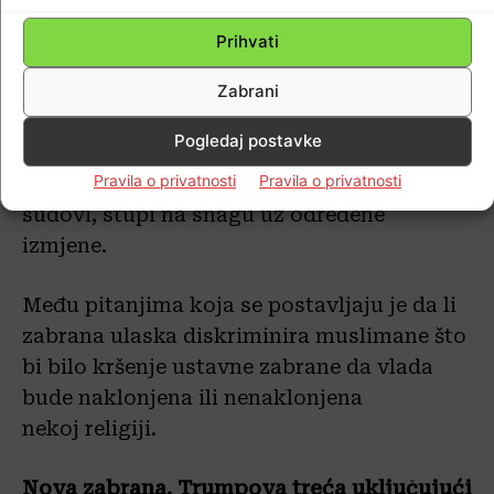
odbaci oba slučaja dok su protivnici
zatražili od sudaca da donesu presudu o
Prihvati
samom pitanju.
Zabrani
Vrhovni sud je u lipnju prihvatio da će se
Pogledaj postavke
pozabaviti s oba slučaja i dopustio da
Pravila o privatnosti
Pravila o privatnosti
zabrana ulaska, koju su blokirali niži
sudovi, stupi na snagu uz određene
izmjene.
Među pitanjima koja se postavljaju je da li
zabrana ulaska diskriminira muslimane što
bi bilo kršenje ustavne zabrane da vlada
bude naklonjena ili nenaklonjena
nekoj religiji.
Nova zabrana, Trumpova treća uključujući