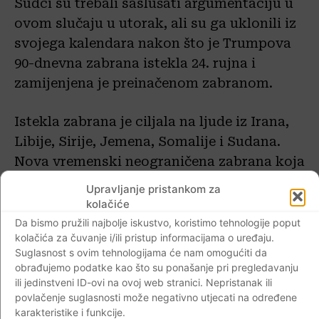
Sudci su trebali saslušati argumentaciju u
ovom slučaju u utorak, ali su ga uklonili iz
svojega kalendara nakon što je Trumpova
90-dnevna zabrana istekla 24. rujna i
zamijenjena je preinačenom zabranom.
Istekla zabrana je ciljala na ljude iz Irana,
Libije, Sirije, Jemena, Somalije i Sudana.
Nova vremenski neograničena zabrana koja
bi trebala stupiti na snagu 18. listopada
Upravljanje pristankom za
uklonila je Sudan s popisa ali je zabranila
kolačiće
ulazak u Sjedinjene Države ljudima iz Čada
Da bismo pružili najbolje iskustvo, koristimo tehnologije poput
kolačića za čuvanje i/ili pristup informacijama o uređaju.
i Sjeverne Koreje te određenim vladinim
Suglasnost s ovim tehnologijama će nam omogućiti da
dužnosnicima iz Venezuele.
obrađujemo podatke kao što su ponašanje pri pregledavanju
ili jedinstveni ID-ovi na ovoj web stranici. Nepristanak ili
povlačenje suglasnosti može negativno utjecati na određene
Trumpova administracija pozvala je sud da
karakteristike i funkcije.