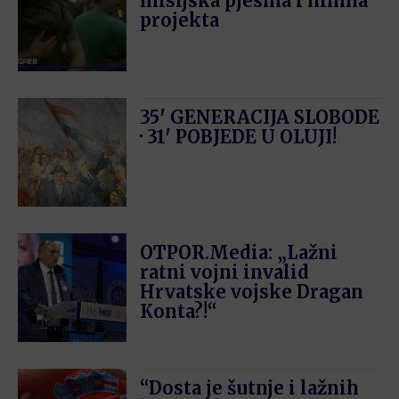
misijska pjesma i himna
projekta
35′ GENERACIJA SLOBODE
· 31′ POBJEDE U OLUJI!
OTPOR.Media: „Lažni
ratni vojni invalid
Hrvatske vojske Dragan
Konta?!“
“Dosta je šutnje i lažnih