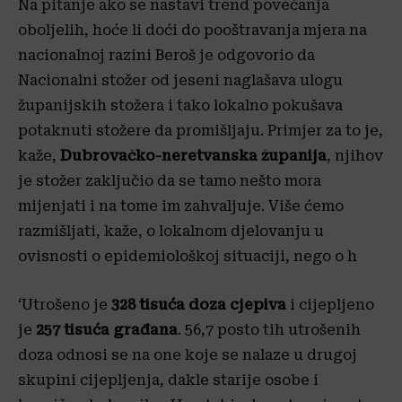
Na pitanje ako se nastavi trend povećanja
oboljelih, hoće li doći do pooštravanja mjera na
nacionalnoj razini Beroš je odgovorio da
Nacionalni stožer od jeseni naglašava ulogu
županijskih stožera i tako lokalno pokušava
potaknuti stožere da promišljaju. Primjer za to je,
kaže,
Dubrovačko-neretvanska županija
, njihov
je stožer zaključio da se tamo nešto mora
mijenjati i na tome im zahvaljuje. Više ćemo
razmišljati, kaže, o lokalnom djelovanju u
ovisnosti o epidemiološkoj situaciji, nego o h
‘Utrošeno je
328 tisuća doza cjepiva
i cijepljeno
je
257 tisuća građana
. 56,7 posto tih utrošenih
doza odnosi se na one koje se nalaze u drugoj
skupini cijepljenja, dakle starije osobe i