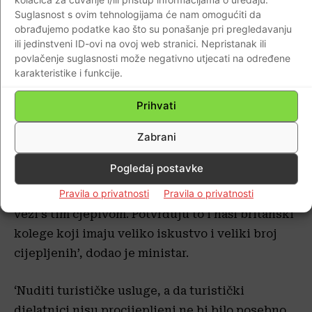
ljudi nije neočekivano da će se ne samo trombo-
Suglasnost s ovim tehnologijama će nam omogućiti da
embolijski incidenti nego i neka druga patološka
obrađujemo podatke kao što su ponašanje pri pregledavanju
stanja zbivati u periodu cijepljenja. Bitno je
ili jedinstveni ID-ovi na ovoj web stranici. Nepristanak ili
povlačenje suglasnosti može negativno utjecati na određene
da
svaki cjepitelj
, a i
HZJZ
i
HALMED
vode brigu
karakteristike i funkcije.
o nuspojavama, svaka se evaluira i prijavljuje
dalje.
Prihvati
‘SZO je objavio ovih dana da je AstraZenecinim
Zabrani
cjepivom cijepljeno
preko 268 milijuna ljudi
u
Pogledaj postavke
svijetu i da nije nađeno značajnije odstupanje ili
Pravila o privatnosti
Pravila o privatnosti
nekakvih incidenata, odnosno smrti koji su u
vezi s tim cjepivom. Potvrđuju to i naši britanski
kolege koji imaju veliko iskustvo i veliki broj
cijepljenih’, dodao je ministar.
‘Nuditi turističke usluge, a da turistički
djelatnici nisu procijepljeni ne bi bilo posebno