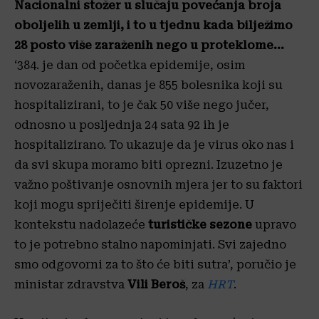
Nacionalni stožer u slučaju povećanja broja
oboljelih u zemlji, i to u tjednu kada bilježimo
28 posto više zaraženih nego u proteklome…
‘384. je dan od početka epidemije, osim
novozaraženih, danas je 855 bolesnika koji su
hospitalizirani, to je čak 50 više nego jučer,
odnosno u posljednja 24 sata 92 ih je
hospitalizirano. To ukazuje da je virus oko nas i
da svi skupa moramo biti oprezni. Izuzetno je
važno poštivanje osnovnih mjera jer to su faktori
koji mogu spriječiti širenje epidemije. U
kontekstu nadolazeće
turističke sezone
upravo
to je potrebno stalno napominjati. Svi zajedno
smo odgovorni za to što će biti sutra’, poručio je
ministar zdravstva
Vili Beroš
, za
HRT
.