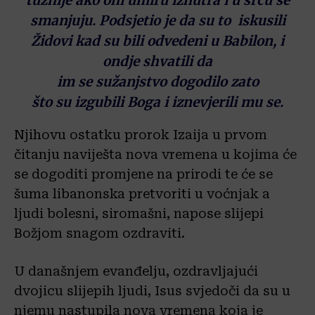
tužnije ako oni umiru iznutra i
u srcu
se
smanjuju. Podsjetio je
da su t
o
iskusili
Židovi kad su bili odvedeni u Babilon, i
ondje shvatili da
im
se
sužanjstv
o
dogodilo zato
što
su
izg
ubili Boga i iznevjerili mu se.
Nji
hovu ostatku
prorok
Izaija
u prvom
čitanju naviješta
nova vremena u kojima će
se dogoditi promjene na prirodi te će se
šuma libanonska pretvoriti u voćnjak a
ljudi bolesni, siromašni, napose slijepi
Božjom snagom ozdraviti.
U današnjem evanđelju, ozdravljajući
dvojicu slijepih ljudi, Isus svjedoči da su u
njemu nastupila nova vremena koja je