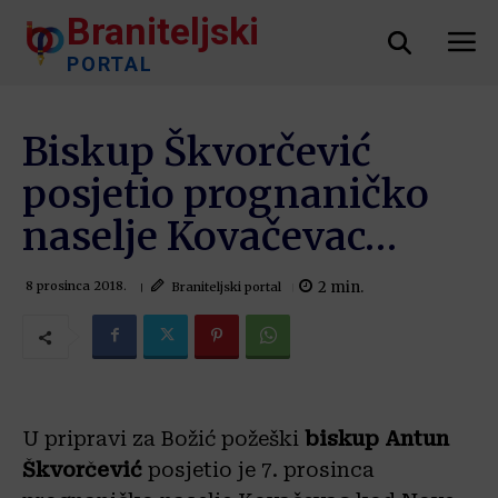
Braniteljski
PORTAL
Biskup Škvorčević
posjetio prognaničko
naselje Kovačevac…
2
min.
Braniteljski portal
8 prosinca 2018.
U pripravi za Božić požeški
biskup Antun
Škvorčević
posjetio je 7. prosinca