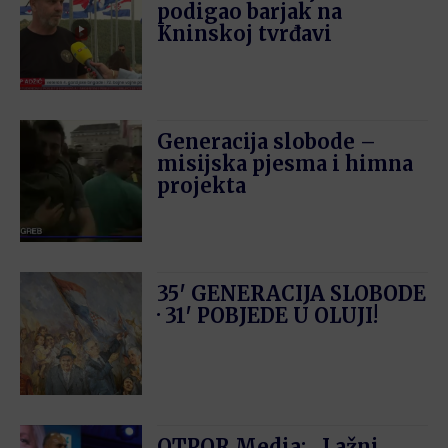
podigao barjak na
Kninskoj tvrđavi
Generacija slobode –
misijska pjesma i himna
projekta
35′ GENERACIJA SLOBODE
· 31′ POBJEDE U OLUJI!
OTPOR.Media: „Lažni