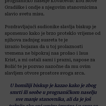
prognaničko naselje Kovačevac kod Nove
Gradiške i ondje s njegovim stanovnicima
slavio svetu misu.
Pozdravljajući
sudionike slavlja biskup je
spomenuo
kako je brzo proteklo vrijeme od
njihova zadnjeg susreta te je
izrazio
bojazan
da u toj prolaznosti
vremena ne
bi
pokraj nas
prošao
i I
sus
Krist, a mi ostali
sami i prazni
,
napose za
Božić te
je pozvao nazočne da
mu
ovim
slavljem
otvore prostore svoga srca.
U homiliji
biskup je
kazao
kako
je
zbog
smrti ili seobe u prognaničkom naselju
sve manje stanovnika,
ali
da je još