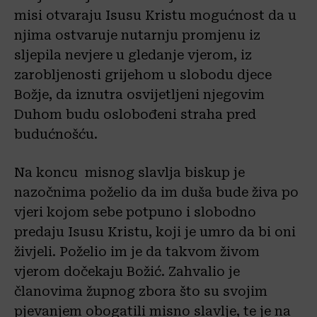
misi
otvaraju
Isusu Kristu
mogućnost da u
njima ostvaruje nutarnju promjenu iz
s
ljepila nevjere u gledanje vjerom, iz
zarobljenosti grijehom u slobodu djece
Božje,
da iznutra osvijetljeni
njegovim
Duhom budu oslobođeni
straha pred
budućnošću
.
Na koncu misnog slavlja biskup je
nazočnima poželio da im duša bude živa po
vjeri kojom sebe
potpuno i slobodno
predaju Isusu Kristu, koji je umro da bi oni
živjeli.
Poželio im je da takvom živom
vjerom dočekaju Božić.
Zahvalio je
članovima župnog zbora što su svojim
pjevanjem obogat
ili misno slavlje, te je na