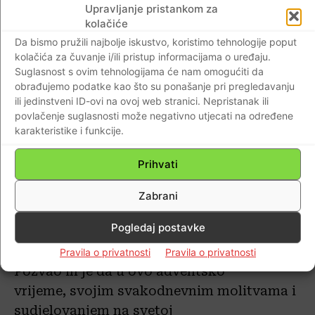
Upravljanje pristankom za
Poručio je nazočnima kako je Isusu stalo da
kolačiće
mi
pored
zdravi
h
oči
ju
ne hodimo ovim
Da bismo pružili najbolje iskustvo, koristimo tehnologije poput
svijetom kao duhovni slijepci.
kolačića za čuvanje i/ili pristup informacijama o uređaju.
Suglasnost s ovim tehnologijama će nam omogućiti da
obrađujemo podatke kao što su ponašanje pri pregledavanju
ili jedinstveni ID-ovi na ovoj web stranici. Nepristanak ili
povlačenje suglasnosti može negativno utjecati na određene
karakteristike i funkcije.
Prihvati
Zabrani
Pogledaj postavke
Foto: Požeška biskupija
Pravila o privatnosti
Pravila o privatnosti
Pozvao ih je da u ovo adventsko
vrijeme
,
svojim svakodnevnim molitvama
i
sudjelovanjem na svetoj