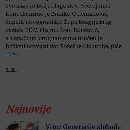
sve
zazvao Božji blagoslov. Svetoj misi
koncelebrirao je Branko Gelemanović,
župnik novogradiške Župe Bezgrješnog
začeća BDM i tajnik Ivan Rončević,
a
nazočnim prognanicima
uručen
je
božićni
novčani
dar Požeške biskupije, piše
IKA…
L.K.
Najnovije
Vitez Generacije slobode