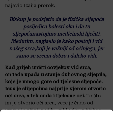
najavio
Izaija
prorok.
B
iskup je podsjetio da je fizička sljepoća
posljedica bolesti oka
i da tu
sljepoću
nastojimo medicinski liječiti.
Međutim, naglasio je kako postoji i vid
našeg srca,
koji je važniji od
očinjega
, jer
samo se srcem dobro i daleko vidi
.
K
ad grijeh uništi čovjekov vid srca,
on
tada
upada
u stanje duhovnog sljepila,
koje je mnogo gore od tjelesne sljepoće.
Isus je slijepcima najprije vjerom otvorio
oči srca, a tek onda i tjelesne oči.
To što
im je otvorio oči srca, veće je čudo od
vraćanja
očinjeg
vida, zaključio je biskup.