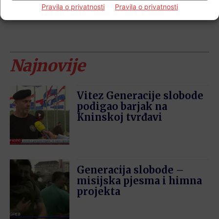
Pravila o privatnosti
Pravila o privatnosti
Najnovije
Vitez Generacije slobode
podigao barjak na
Kninskoj tvrđavi
Generacija slobode –
misijska pjesma i himna
projekta