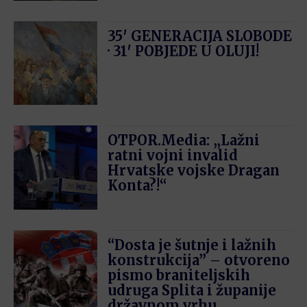
35′ GENERACIJA SLOBODE
· 31′ POBJEDE U OLUJI!
OTPOR.Media: „Lažni
ratni vojni invalid
Hrvatske vojske Dragan
Konta?!“
“Dosta je šutnje i lažnih
konstrukcija” – otvoreno
pismo braniteljskih
udruga Splita i županije
državnom vrhu