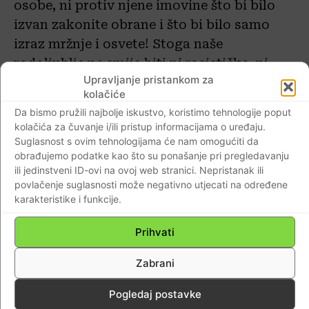
osobe, ni protiv njene imovine što bi bilo
izvan zakonite obrane i što bi bilo samo
izraz mržnje i osvete! Stoga naše
rodoljublje ne smije biti ni rasističko, ni
Upravljanje pristankom za
imperijalističko, ni šovinističko.
kolačiće
Da bismo pružili najbolje iskustvo, koristimo tehnologije poput
kolačića za čuvanje i/ili pristup informacijama o uređaju.
Suglasnost s ovim tehnologijama će nam omogućiti da
obrađujemo podatke kao što su ponašanje pri pregledavanju
ili jedinstveni ID-ovi na ovoj web stranici. Nepristanak ili
povlačenje suglasnosti može negativno utjecati na određene
karakteristike i funkcije.
Prihvati
Zabrani
Naše je rodoljublje kršćansko.
Pogledaj postavke
Kardinal Franjo Kuharić