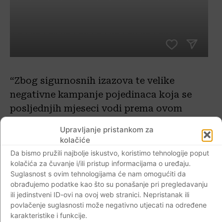
“Zbog sigurnosnih izazova te velike
negativne kampanje pojedinaca koja se
posljednjih mjeseci vodi prema ovom
koncertu, organizatori su odlučili otkazati
Upravljanje pristankom za
nastup regionalne glazbenice koja je
kolačiće
posljednjih godina u više navrata nastupala
Da bismo pružili najbolje iskustvo, koristimo tehnologije poput
diljem Hrvatske”, stoji u priopćenju
kolačića za čuvanje i/ili pristup informacijama o uređaju.
Suglasnost s ovim tehnologijama će nam omogućiti da
poslanom nakon što su predstavnici
obrađujemo podatke kao što su ponašanje pri pregledavanju
udruga uputili zahtjev Gradu za
ili jedinstveni ID-ovi na ovoj web stranici. Nepristanak ili
otkazivanje koncerata na Barbarincu.
povlačenje suglasnosti može negativno utjecati na određene
karakteristike i funkcije.