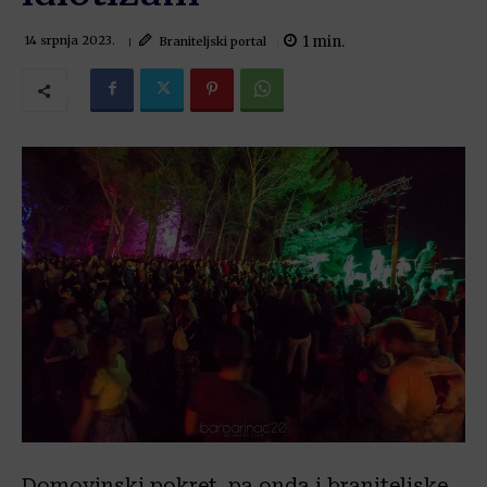
1
min.
Braniteljski portal
14 srpnja 2023.
Domovinski pokret, pa onda i braniteljske