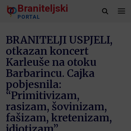
Braniteljski
PORTAL
BRANITELJI USPJELI,
otkazan koncert
Karleuše na otoku
Barbarincu. Cajka
pobjesnila:
“Primitivizam,
rasizam, šovinizam,
fašizam, kretenizam,
idiotizam”