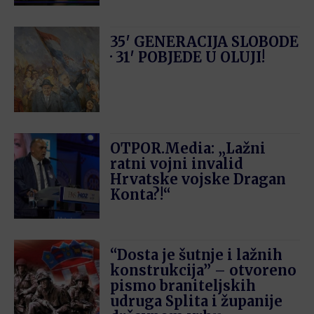
35′ GENERACIJA SLOBODE
· 31′ POBJEDE U OLUJI!
OTPOR.Media: „Lažni
ratni vojni invalid
Hrvatske vojske Dragan
Konta?!“
“Dosta je šutnje i lažnih
konstrukcija” – otvoreno
pismo braniteljskih
udruga Splita i županije