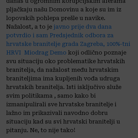
danas u ogromnim korupcijskim aferama
pljačkaju našu Domovinu a koje su im iz
lopovskih pohlepa prešle u navike.
Nažalost, a to je
javno prije dva dana
potvrdio i sam Predsjednik odbora za
hrvatske branitelje grada Zagreba, 100%-tni
HRVI Miodrag Demo
koji odlično poznaje
svu situaciju oko problematike hrvatskih
branitelja, da nažalost među hrvatskim
braniteljima ima kupljenih vođa udruga
hrvatskih branitelja. Isti isključivo služe
svim politikama , samo kako bi
izmanipulirali sve hrvatske branitelje i
lažno im prikazivali navodno dobru
situaciju kad su svi hrvatski branitelji u
pitanju. Ne, to nije tako!