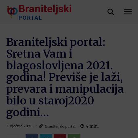
Braniteljski
PORTAL
Braniteljski portal:
Sretna Vam i
blagoslovljena 2021.
godina! Previše je laži,
prevara i manipulacija
bilo u staroj2020
godini…
4
min.
Braniteljski portal
1 siječnja 2021.