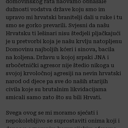
domovinskog rata naovamo obnašale
dužnosti vodstva države koju smo im
upravo mi hrvatski branitelji dali u ruke i tu
smo se gorko prevarili. Svjesni da našu
Hrvatsku ti lešinari nisu štedjeli pljačkajući
je u pretvorbi koja je našu krvlju natopljenu
Domovinu najboljih kćeri i sinova, bacila
na koljena. Državu u kojoj srpski JNA i
srbočetnički agresor nije štedio nikoga u
svojoj krvoločnoj agresiji na nevin hrvatski
narod od djece pa sve do naših starijih
civila koje su brutalnim likvidacijama
smicali samo zato što su bili Hrvati.
Svega ovog se mi moramo sjećati i
nepokolebljivo se suprostaviti onima koji i