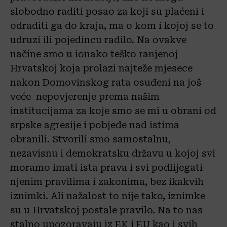
slobodno raditi posao za koji su plaćeni i
odraditi ga do kraja, ma o kom i kojoj se to
udruzi ili pojedincu radilo. Na ovakve
načine smo u ionako teško ranjenoj
Hrvatskoj koja prolazi najteže mjesece
nakon Domovinskog rata osuđeni na još
veće nepovjerenje prema našim
institucijama za koje smo se mi u obrani od
srpske agresije i pobjede nad istima
obranili. Stvorili smo samostalnu,
nezavisnu i demokratsku državu u kojoj svi
moramo imati ista prava i svi podlijegati
njenim pravilima i zakonima, bez ikakvih
iznimki. Ali nažalost to nije tako, iznimke
su u Hrvatskoj postale pravilo. Na to nas
stalno upozoravaju iz EK i EU kao i svih