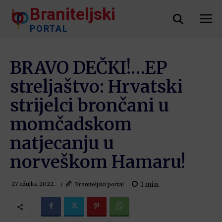
Braniteljski
PORTAL
BRAVO DEČKI!…EP
streljaštvo: Hrvatski
strijelci brončani u
momčadskom
natjecanju u
norveškom Hamaru!
1
min.
Braniteljski portal
27 ožujka 2022.