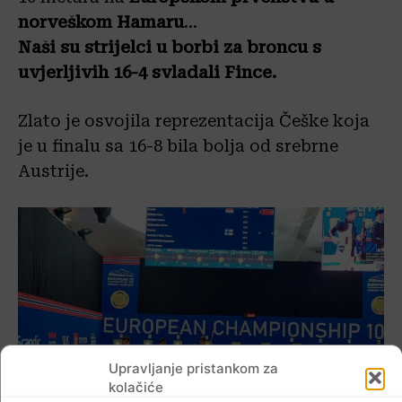
norveškom Ha
maru
…
Naši su strijelci u borbi za broncu s
uvjerljivih 16-4 svladali Fince.
Zlato je osvojila reprezentacija Češke koja
je u finalu sa 16-8 bila bolja od srebrne
Austrije.
Upravljanje pristankom za
kolačiće