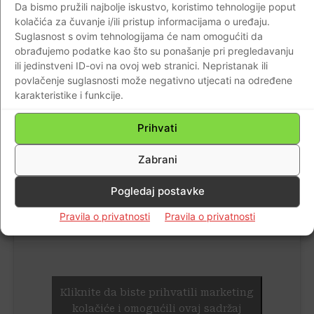
Da bismo pružili najbolje iskustvo, koristimo tehnologije poput
BRAVO PETAR, MIRAN I BORNA!…Foto-facebook
kolačića za čuvanje i/ili pristup informacijama o uređaju.
Suglasnost s ovim tehnologijama će nam omogućiti da
obrađujemo podatke kao što su ponašanje pri pregledavanju
Hrvatska je tako EP u Hamaru okončala s dvije
ili jedinstveni ID-ovi na ovoj web stranici. Nepristanak ili
medalje obje bronce. Ranije ovoga tjedna Maričić je
povlačenje suglasnosti može negativno utjecati na određene
osvojio broncu u pojedinačnom natjecanju zračne
karakteristike i funkcije.
puške.
Prihvati
Hrvatski streljački savez čestitao je našim
Zabrani
dečkima na osvojenoj medalji
Pogledaj postavke
Pravila o privatnosti
Pravila o privatnosti
Kliknite da biste prihvatili marketing
kolačiće i omogućili ovaj sadržaj