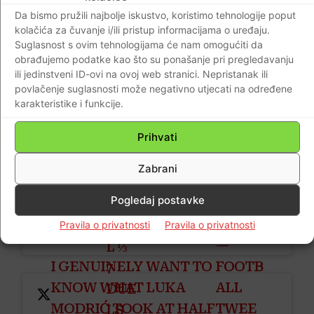
nogometni svijet, a ovo su najbolje reakcije
CY
Da bismo pružili najbolje iskustvo, koristimo tehnologije poput
kolačića za čuvanje i/ili pristup informacijama o uređaju.
s Twittera:
69
Suglasnost s ovim tehnologijama će nam omogućiti da
PAS
obrađujemo podatke kao što su ponašanje pri pregledavanju
ili jedinstveni ID-ovi na ovoj web stranici. Nepristanak ili
SES
povlačenje suglasnosti može negativno utjecati na određene
WORLD CLASS
12
karakteristike i funkcije.
— FRANCO
@BENZEMA
PAS
BARESI
@LUKAMODRIC10
Prihvati
SES
(@FBARES
Kliknite da biste prihvatili marketing
INT
kolačiće i omogućili ovaj sadržaj
I)
MARCH
Zabrani
HTTPS://T.CO/C90G
O
9, 2022
P1MWCZ
Pogledaj postavke
THE
FINA
Pravila o privatnosti
Pravila o privatnosti
—
L ⅓
I GENUINELY WANT TO
FOOTB
7
KNOW WHAT LUKA
ALL
DUE
MODRIĆ TOOK AT HALF
TWEE
LS