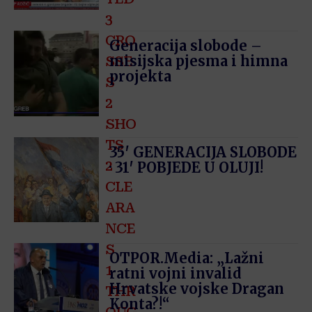
3
CRO
Generacija slobode –
misijska pjesma i himna
SSE
projekta
S
2
SHO
TS
35′ GENERACIJA SLOBODE
2
· 31′ POBJEDE U OLUJI!
CLE
ARA
NCE
S
OTPOR.Media: „Lažni
1
ratni vojni invalid
Hrvatske vojske Dragan
THR
Konta?!“
OUG