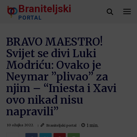
Braniteljski
PORTAL
BRAVO MAESTRO!
Svijet se divi Luki
Modriću: Ovako je
Neymar ”plivao” za
njim – “Iniesta i Xavi
ovo nikad nisu
napravili”
1
min.
Braniteljski portal
10 ožujka 2022.