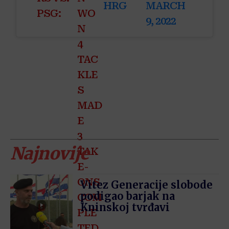
HRG
MARCH
PSG:
WO
9, 2022
N
4
TAC
KLE
S
MAD
E
3
Najnovije
TAK
E-
ONS
Vitez Generacije slobode
podigao barjak na
COM
Kninskoj tvrđavi
PLE
TED