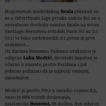
Nogometaši madridskog
Reala
plasirali su
se u četvrtfinale Lige prvaka nakon što su u
uzvratnom dvoboju osmine finala na svom
Santiago Bernabeu svladali Paris SG sa 3:1
(0:1) te tako nadoknadili 0:1 poraz iz prve
utakmice…
Uz Karima Benzemu čudesnu utakmicu je
odigrao
Luka Modrić.
Hrvatski kapetan je
očarao u susretu protiv Parižana i još
jednom pokazao da je najbolji veznjak
današnjice.
Modrić je protiv PSG-a zaradio ocjenu 8.2,
imao je 88% točnih dodavanja,
asistenciju
Benzemi,
88 dodira, dva udarca