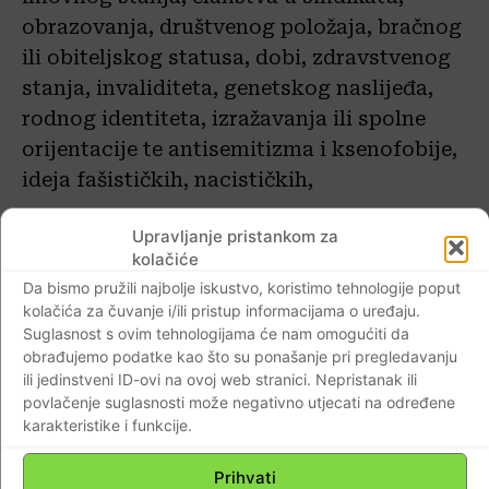
obrazovanja, društvenog položaja, bračnog
ili obiteljskog statusa, dobi, zdravstvenog
stanja, invaliditeta, genetskog naslijeđa,
rodnog identiteta, izražavanja ili spolne
orijentacije te antisemitizma i ksenofobije,
ideja fašističkih, nacističkih,
Upravljanje pristankom za
Članak 94.
kolačiće
Da bismo pružili najbolje iskustvo, koristimo tehnologije poput
(1) Na elektroničke publikacije na
kolačića za čuvanje i/ili pristup informacijama o uređaju.
odgovarajući se način primjenjuju i
Suglasnost s ovim tehnologijama će nam omogućiti da
odredbe članaka 20., 31., 32., 35., 41. i 61.
obrađujemo podatke kao što su ponašanje pri pregledavanju
ili jedinstveni ID-ovi na ovoj web stranici. Nepristanak ili
ovoga Zakona.
povlačenje suglasnosti može negativno utjecati na određene
karakteristike i funkcije.
(2) Pružatelji elektroničkih publikacija
Prihvati
dužni su: