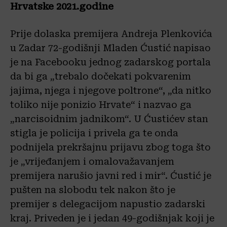
Hrvatske 2021.godine
Prije dolaska premijera Andreja Plenkovića
u Zadar 72-godišnji Mladen Ćustić napisao
je na Facebooku jednog zadarskog portala
da bi ga „trebalo dočekati pokvarenim
jajima, njega i njegove poltrone“, „da nitko
toliko nije ponizio Hrvate“ i nazvao ga
„narcisoidnim jadnikom“. U Ćustićev stan
stigla je policija i privela ga te onda
podnijela prekršajnu prijavu zbog toga što
je „vrijeđanjem i omalovažavanjem
premijera narušio javni red i mir“. Ćustić je
pušten na slobodu tek nakon što je
premijer s delegacijom napustio zadarski
kraj. Priveden je i jedan 49-godišnjak koji je