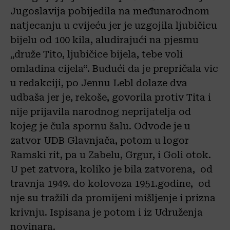
Jugoslavija pobijedila na međunarodnom
natjecanju u cvijeću jer je uzgojila ljubičicu
bijelu od 100 kila, aludirajući na pjesmu
„druže Tito, ljubičice bijela, tebe voli
omladina cijela“. Budući da je prepričala vic
u redakciji, po Jennu Lebl dolaze dva
udbaša jer je, rekoše, govorila protiv Tita i
nije prijavila narodnog neprijatelja od
kojeg je čula spornu šalu. Odvode je u
zatvor UDB Glavnjača, potom u logor
Ramski rit, pa u Zabelu, Grgur, i Goli otok.
U pet zatvora, koliko je bila zatvorena, od
travnja 1949. do kolovoza 1951.godine, od
nje su tražili da promijeni mišljenje i prizna
krivnju. Ispisana je potom i iz Udruženja
novinara.