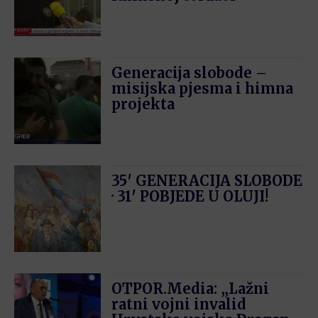
Generacija slobode –
misijska pjesma i himna
projekta
35′ GENERACIJA SLOBODE
· 31′ POBJEDE U OLUJI!
OTPOR.Media: „Lažni
ratni vojni invalid