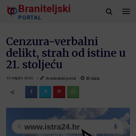
Braniteljski
PORTAL
Cenzura-verbalni
delikt, strah od istine u
21. stoljeću
10
min.
Braniteljski portal
13 veljače 2022.