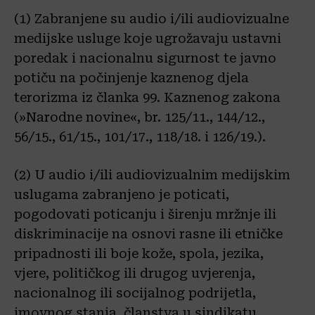
(1) Zabranjene su audio i/ili audiovizualne
medijske usluge koje ugrožavaju ustavni
poredak i nacionalnu sigurnost te javno
potiču na počinjenje kaznenog djela
terorizma iz članka 99. Kaznenog zakona
(»Narodne novine«, br. 125/11., 144/12.,
56/15., 61/15., 101/17., 118/18. i 126/19.).
(2) U audio i/ili audiovizualnim medijskim
uslugama zabranjeno je poticati,
pogodovati poticanju i širenju mržnje ili
diskriminacije na osnovi rasne ili etničke
pripadnosti ili boje kože, spola, jezika,
vjere, političkog ili drugog uvjerenja,
nacionalnog ili socijalnog podrijetla,
imovnog stanja, članstva u sindikatu,