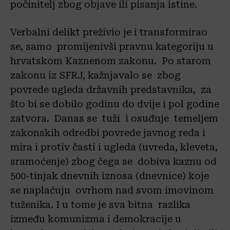
počinitelj zbog objave ili pisanja istine.
Verbalni delikt preživio je i transformirao
se, samo promijenivši pravnu kategoriju u
hrvatskom Kaznenom zakonu. Po starom
zakonu iz SFRJ, kažnjavalo se zbog
povrede ugleda državnih predstavnika, za
što bi se dobilo godinu do dvije i pol godine
zatvora. Danas se tuži i osuđuje temeljem
zakonskih odredbi povrede javnog reda i
mira i protiv časti i ugleda (uvreda, kleveta,
sramoćenje) zbog čega se dobiva kaznu od
500-tinjak dnevnih iznosa (dnevnice) koje
se naplaćuju ovrhom nad svom imovinom
tuženika. I u tome je sva bitna razlika
između komunizma i demokracije u