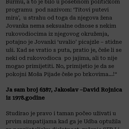
Burmu, a to je bilo u posebnom političkom
programu pod nazivom: ‘Titovi putevi
mira’, u strahu od toga da njegova žena
Jovanka nema seksualne odnose s nekim
rukovodiocima iz njegovog okruženja,
potajno je Jovanki ‘uvalio’ picajzle – stidne
uši. Kad se vratio s puta, pratio je, češe li se
neki od rukovodioca po jajima, ali to nije
mogao primijetiti. No, primijetio je da se
pokojni Moša Pijade češe po brkovima…!“
Ja sam broj 6387, Jakoslav –David Rojnica
iz 1978.godine
Studirao je pravo i taman počeo uživati u
prvim simpatijama kad ga je Udba optužila