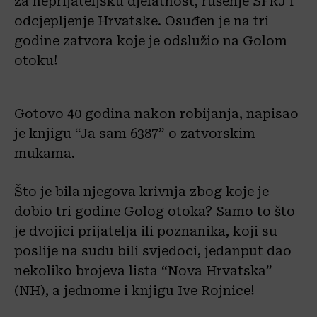
za neprijateljsku djelatnost, rušenje SFRJ i
odcjepljenje Hrvatske. Osuđen je na tri
godine zatvora koje je odslužio na Golom
otoku!
Gotovo 40 godina nakon robijanja, napisao
je knjigu “Ja sam 6387” o zatvorskim
mukama.
Što je bila njegova krivnja zbog koje je
dobio tri godine Golog otoka? Samo to što
je dvojici prijatelja ili poznanika, koji su
poslije na sudu bili svjedoci, jedanput dao
nekoliko brojeva lista “Nova Hrvatska”
(NH), a jednome i knjigu Ive Rojnice!