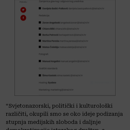
“Svjetonazorski, politički i kulturološki
različiti, okupili smo se oko ideje podizanja
stupnja medijskih sloboda i daljnje