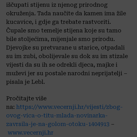
iščupati stijenu iz njenog prirodnog
okruženja. Tada naučite da kamen ima žile
kucavice, i gdje ga trebate rastvoriti.
Čupale smo temelje stijena koje su tamo
bile stoljećima, mijenjale smo prirodu.
Djevojke su pretvarane u starice, otpadali
su im zubi, obolijevale su dok su im stizale
vijesti da su ih se odrekli djeca, majke i
muževi jer su postale narodni neprijatelji –
pisala je Lebl.
Pročitajte više
na:
https://www.vecernji.hr/vijesti/zbog-
ovog-vica-o-titu-mlada-novinarka-
zavrsila-je-na-golom-otoku-1404913
–
www.vecernji.hr