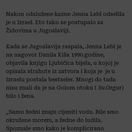
Nakon odslužene kazne Jenna Lebl odselila
je u Izrael. Eto tako se postupalo sa
Židovima u Jugoslaviji.
Kada se Jugoslavija raspala, Jenna Lebl je
na nagovor Danila Kiša 1990.godine,
objavila knjigu Ljubičica bijela, u kojoj je
opisala strahote iz zatvora i koja je je u
Izraelu postala bestseler. Mnogi do tada
nisu znali da je na Golom otoku ( Sv.Grgur)
bilo i žena.
„Samo žedni znaju cijeniti vodu. Bile smo
okružene morem, a žedne do ludila.
Spoznale smo kako je komplicirano