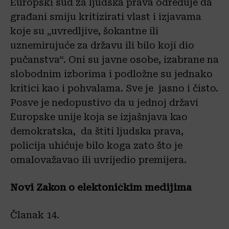
Europski sud za ljudska prava određuje da
građani smiju kritizirati vlast i izjavama
koje su „uvredljive, šokantne ili
uznemirujuće za državu ili bilo koji dio
pučanstva“. Oni su javne osobe, izabrane na
slobodnim izborima i podložne su jednako
kritici kao i pohvalama. Sve je jasno i čisto.
Posve je nedopustivo da u jednoj državi
Europske unije koja se izjašnjava kao
demokratska, da štiti ljudska prava,
policija uhićuje bilo koga zato što je
omalovažavao ili uvrijedio premijera.
Novi Zakon o elektoničkim medijima
Članak 14.