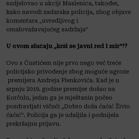
sudjelovao u akciji Maslenica, također,
kako navodi zadarska policija, zbog objave
komentara „uvredljivog i
omalovažavajućeg sadržaja“
U ovom slučaju „krši se javni red i mir“!?
Ovo s Ćustićem nije prvo nego već treće
policijsko privođenje zbog moguće ugroze
premijera Andreja Plenkovića. Kad je u
srpnju 2019. godine premijer došao na
Korčulu, jedan ga je mještanin počeo
pozdravljati vičući „Dobro doša ćaća! Živio
ćaća!“. Policija ga je udaljila i podnijela
prekršajnu prijavu.