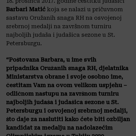
18. prosinca 2017. godine čestitku judašici
Barbari Matić
koja se nalazi u pričuvnom
sastavu Oružanih snaga RH na osvojenoj
srebrnoj medalji na završnom turniru
najboljih judaša i judašica sezone u St.
Petersburgu.
“Poštovana Barbara, u ime svih
pripadnika Oružanih snaga RH, djelatnika
Ministarstva obrane i svoje osobno ime,
čestitam Vam na ovom velikom uspjehu –
odličnom nastupu na završnom turniru
najboljih judaša i judašica sezone u St.
Petersburgu i osvojenoj srebrnoj medalji,
što daje za naslutiti kako ćete biti ozbiljan
kandidat za medalju na nadolazećim