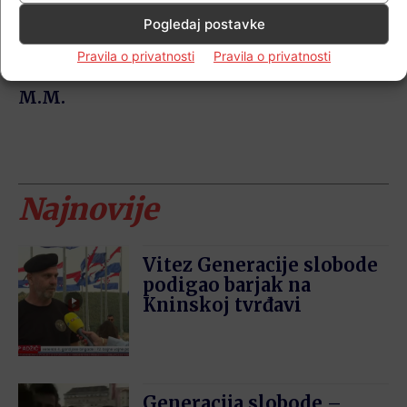
bodova čime se približava Top tri
Pogledaj postavke
judašicama na svijetu u svojoj kategoriji.
Pravila o privatnosti
Pravila o privatnosti
M.M.
Najnovije
Vitez Generacije slobode
podigao barjak na
Kninskoj tvrđavi
Generacija slobode –