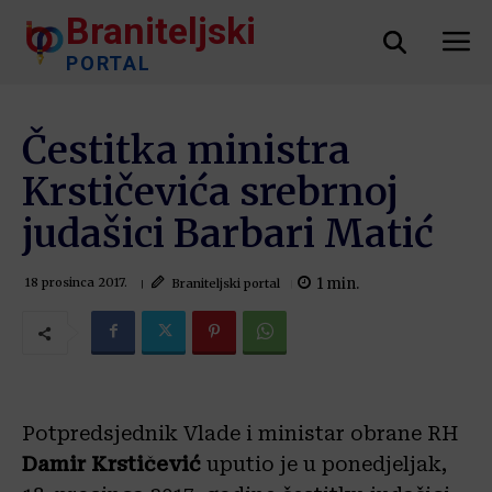
Braniteljski
PORTAL
Čestitka ministra
Krstičevića srebrnoj
judašici Barbari Matić
1
min.
Braniteljski portal
18 prosinca 2017.
Potpredsjednik Vlade i ministar obrane RH
Damir Krstičević
uputio je u ponedjeljak,