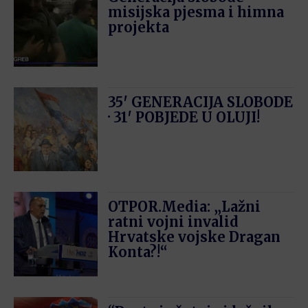
misijska pjesma i himna
projekta
35′ GENERACIJA SLOBODE
· 31′ POBJEDE U OLUJI!
OTPOR.Media: „Lažni
ratni vojni invalid
Hrvatske vojske Dragan
Konta?!“