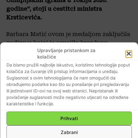
Olimpijskim igrama u Tokiju 2020.
godine“, stoji u čestitci ministra
Krstičevića.
Barbara Matić ovom je medaljom zaključila
godinu u kojoj je osvojila brončanu
Upravljanje pristankom za
medalju na Europskom prvenstvu u
kolačiće
Varšavi (u travnju), brončanu medalju na
Da bismo pružili najbolje iskustvo, koristimo tehnologije poput
Europskom klupskom prvenstvu u
kolačića za čuvanje i/ili pristup informacijama o uređaju.
Wuppertalu (u studenom), kao i medalje na
Suglasnost s ovim tehnologijama će nam omogućiti da
obrađujemo podatke kao što su ponašanje pri pregledavanju
tri Grand Prix/Grand Slam turnira. Odlična
ili jedinstveni ID-ovi na ovoj web stranici. Nepristanak ili
je to najava za 2018. godinu u kojoj slijedi
povlačenje suglasnosti može negativno utjecati na određene
pravi početak utrke za mjesto na
karakteristike i funkcije.
Olimpijskim igrama
u Tokiju 2020. godine.
Prihvati
Barbara Matić
je osvojenim drugim
Zabrani
mjestom u St. Petersburgu osvojila 1260