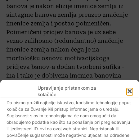
banova je nakon elizije imenice zemlja iz
sintagme banova zemlja preuzeo značenje
imenice zemlja i postao poimeničen.
Poimeničeni pridjev banova je uz sebe
vezao zalihosno (redundantno) značenje
imenice zemlja nakon čega je na
morfološku osnovu motivacijskoga
pridjeva banov-a dodan tvorbeni sufiks -
ina i tako je dobivena imenica banovina
kojoj je značenje ‘banova zemlja’.
Upravljanje pristankom za
Onimizacijom apelativa banovina, i to
kolačiće
tvorbenim postupkom konverzije, dobiven
Da bismo pružili najbolje iskustvo, koristimo tehnologije poput
kolačića za čuvanje i/ili pristup informacijama o uređaju.
je horonim Banovina, dakle: ban > banova
Suglasnost s ovim tehnologijama će nam omogućiti da
zemlja > banovina > Banovina. Isti je
obrađujemo podatke kao što su ponašanje pri pregledavanju
tvorbeni proces bio i u imena Hercegovina:
ili jedinstveni ID-ovi na ovoj web stranici. Nepristanak ili
povlačenje suglasnosti može negativno utjecati na određene
dakle, herceg > hercegova zemlja >