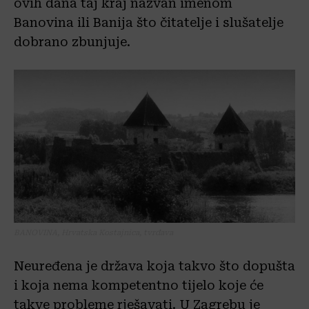
ovih dana taj kraj nazvan imenom
Banovina ili Banija što čitatelje i slušatelje
dobrano zbunjuje.
BANOVINA, Hrvatska Kostajnica, tvrđava
Neuređena je država koja takvo što dopušta
i koja nema kompetentno tijelo koje će
takve probleme rješavati. U Zagrebu je