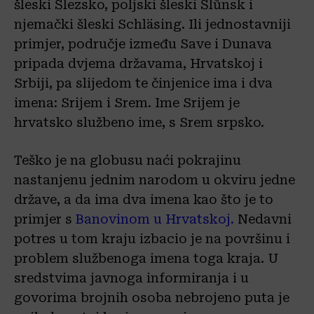
šleski Šlezsko, poljski šleski Ślůnsk i
njemački šleski Schläsing. Ili jednostavniji
primjer, područje između Save i Dunava
pripada dvjema državama, Hrvatskoj i
Srbiji, pa slijedom te činjenice ima i dva
imena: Srijem i Srem. Ime Srijem je
hrvatsko službeno ime, s Srem srpsko.
Teško je na globusu naći pokrajinu
nastanjenu jednim narodom u okviru jedne
države, a da ima dva imena kao što je to
primjer s
Banovinom u Hrvatskoj
.
Nedavni
potres u tom kraju izbacio je na površinu i
problem službenoga imena toga kraja. U
sredstvima javnoga informiranja i u
govorima brojnih osoba nebrojeno puta je