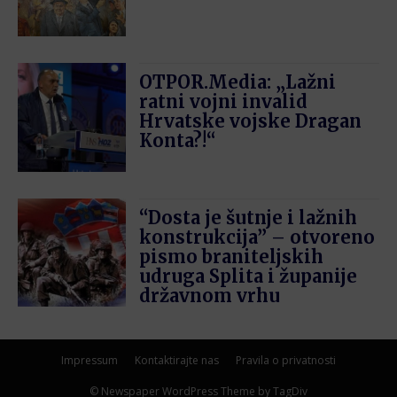
OTPOR.Media: „Lažni
ratni vojni invalid
Hrvatske vojske Dragan
Konta?!“
“Dosta je šutnje i lažnih
konstrukcija” – otvoreno
pismo braniteljskih
udruga Splita i županije
državnom vrhu
Impressum
Kontaktirajte nas
Pravila o privatnosti
© Newspaper WordPress Theme by TagDiv