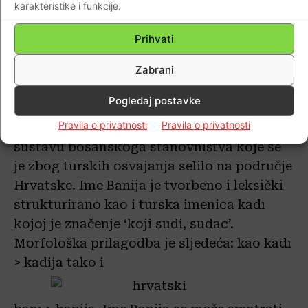
karakteristike i funkcije.
hercegovina > Hercegovina.
Prihvati
Ime Banija je motivirano turskom
sintagmom banı devlet kojoj je značenje
Zabrani
‘banova zemlja (državina)’. Nakon elizije
Pogledaj postavke
imenice devlet poimeničeni indeklinabilni
Pravila o privatnosti
Pravila o privatnosti
pridjev banı je bio prilagođen jezičnomu
sustavu bosanskoga stanovništva koje se
je zbog turskih osvajanja selilo na područje
Hrvatske. Ime Banija je tvorbeno i leksički
strukturirano kao i turska imenica kadı
kojoj je značenje ‘koji sudi, sudac’.
Morfološka prilagodba je sljedeća: kao kadı
> kadija tako i