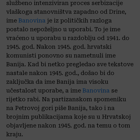
službeno intenziviran proces serbizacije
vlaškoga stanovništva zapadno od Drine,
ime
Banovina
je iz političkih razloga
postalo nepoželjno u uporabi. To je ime
vraćeno u uporabu u razdoblju od 1941. do
1945. god. Nakon 1945. god. hrvatski
komunisti ponovno su nametnuli ime
Banija. Kad bi netko pregledao sve tekstove
nastale nakon 1945. god., došao bi do
zaključka da ime Banija ima visoku
učestalost uporabe, a ime
Banovina
se
rijetko rabi. Na partizanskom spomeniku
na Petrovoj gori piše Banija, tako i na
brojnim publikacijama koje su u Hrvatskoj
objavljene nakon 1945. god. na temu o tom
kraju.