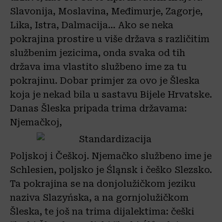
Slavonija, Moslavina, Međimurje, Zagorje,
Lika, Istra, Dalmacija… Ako se neka
pokrajina prostire u više država s različitim
službenim jezicima, onda svaka od tih
država ima vlastito službeno ime za tu
pokrajinu. Dobar primjer za ovo je Šleska
koja je nekad bila u sastavu Bijele Hrvatske.
Danas Šleska pripada trima državama:
Njemačkoj,
Poljskoj i Češkoj. Njemačko službeno ime je
Schlesien, poljsko je Śląnsk i češko Slezsko.
Ta pokrajina se na donjolužičkom jeziku
naziva Slazyńska, a na gornjolužičkom
Šleska, te još na trima dijalektima: češki