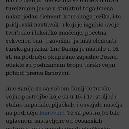
banı > banija. Ime Banija se može smatrati
turcizmom jer se u strukturi toga imena
nalazi jedan element iz turskoga jezika, i to
pridjevski nastavak -ı koji je izgubio svoje
tvorbeno i leksičko značenje, početna
sekvenca ban- i završna -ja nisu elementi
turskoga jezika. Ime Banija je nastalo u 16.
st. na području okupirane zapadne Bosne,
odakle su poduzimani brojni turski vojni
pohodi prema Banovini.
Ime Banija su sa sobom donijele turske
vojne postrojbe koje su u 16. i 17. stoljeću
stalno napadale, pljačkale i osvajale naselja
na području
Banovine.
Te su postrojbe bile
uglavnom sastavljene od bosanskih
poturica koji su poduzimali pljačkaške