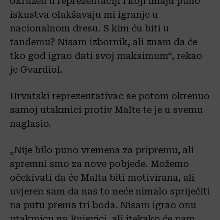
okružen u reprezentaciji i koji imaju puno
iskustva olakšavaju mi igranje u
nacionalnom dresu. S kim ću biti u
tandemu? Nisam izbornik, ali znam da će
tko god igrao dati svoj maksimum“, rekao
je Gvardiol.
Hrvatski reprezentativac se potom okrenuo
samoj utakmici protiv Malte te je u svemu
naglasio.
„Nije bilo puno vremena za pripremu, ali
spremni smo za nove pobjede. Možemo
očekivati da će Malta biti motivirana, ali
uvjeren sam da nas to neće nimalo spriječiti
na putu prema tri boda. Nisam igrao onu
utakmicu na Rujevici, ali itekako će nam