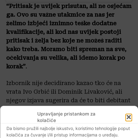
“Pritisak je uvijek prisutan, ali ne osjećam
ga. Ovo su važne utakmice za nas jer
želimo izbjeći iznimno teške dodatne
kvalifikacije, ali kod nas uvijek postoji
pritisak i želja bez koje ne možeš raditi
kako treba. Moramo biti spreman na sve,
očekivanja su velika, ali idemo korak po
korak”
.
Izbornik nije decidirano kazao tko će na
vrata Ivo Grbić ili Dominik Livaković, ali
njegov izjava sugerira da će to biti debitant
Grbić. Golman Lillea nekoliko je puta
Upravljanje pristankom za
pozivan, ali još nema nijedan nastup za A
kolačiće
vrstu…
Da bismo pružili najbolje iskustvo, koristimo tehnologije poput
kolačića za čuvanje i/ili pristup informacijama o uređaju.