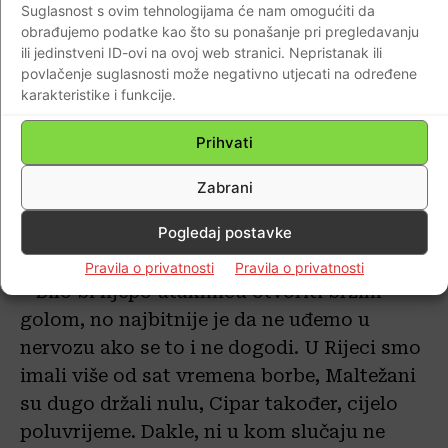
Suglasnost s ovim tehnologijama će nam omogućiti da
Livaković nije izgubio poziciju i naše
obrađujemo podatke kao što su ponašanje pri pregledavanju
povjerenje. U ovom trenutku gledamo tko
ili jedinstveni ID-ovi na ovoj web stranici. Nepristanak ili
je u najboljoj formi i nitko tko sutra neće
povlačenje suglasnosti može negativno utjecati na određene
karakteristike i funkcije.
igrati nije izgubio svoju poziciju u
momčadi – kazao je Dalić što može ići
Prihvati
jedino Livakovića.
Zabrani
Poželio je što raniji pogodak, ujedno traži
Pogledaj postavke
strpljenje.
Pravila o privatnosti
Pravila o privatnosti
– Bilo bi lijepo utakmicu otvoriti brzim
golom, no najbitnije je da ne uđemo u
nervozu ako se to i ne dogodi. U Rijeci smo
imali više od sat vremena borbe, Maltežani
su dugo držali nulu, Cipar također, cijelo
poluvrijeme. Dakle, ni u kom slučaju ne