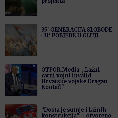
projekta
35′ GENERACIJA SLOBODE
· 31′ POBJEDE U OLUJI!
OTPOR.Media: „Lažni
ratni vojni invalid
Hrvatske vojske Dragan
Konta?!“
“Dosta je šutnje i lažnih
konstrukcija” – otvoreno