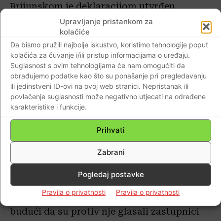
Brijunskom je deklaracijom utvrđen
tromjesečni rok odgode primjene Ustavne
Upravljanje pristankom za
kolačiće
odluke od 25. lipnja 1991. godine. No,
Da bismo pružili najbolje iskustvo, koristimo tehnologije poput
istekom moratorija na tu povijesnu odluku,
kolačića za čuvanje i/ili pristup informacijama o uređaju.
8. listopada 1991. godine Republika
Suglasnost s ovim tehnologijama će nam omogućiti da
Hrvatska raskida državno-pravne veze s
obrađujemo podatke kao što su ponašanje pri pregledavanju
ili jedinstveni ID-ovi na ovoj web stranici. Nepristanak ili
ostalim republikama i postaje slobodna,
povlačenje suglasnosti može negativno utjecati na određene
samostalna i neovisna država.
karakteristike i funkcije.
Medijski izvještaj
Prihvati
Zabrani
O događajima u Saboru 25. lipnja 1991.
mediji su izvijestili: „Jednoglasno usvajanje
Pogledaj postavke
Ustavne odluke o suverenosti i
Pravila o privatnosti
Pravila o privatnosti
samostalnosti bilo je ponešto narušeno
budući da su protiv nje glasali zastupnici