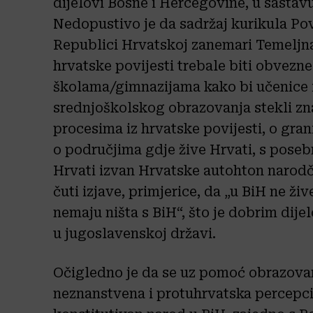
dijelovi Bosne i Hercegovine, u sasta
Nedopustivo je da sadržaj kurikula Pov
Republici Hrvatskoj zanemari
Temeljn
hrvatske povijesti trebale biti obvezne
školama/gimnazijama kako bi učenice 
srednjoškolskog obrazovanja stekli zn
procesima iz hrvatske povijesti, o gra
o područjima gdje žive Hrvati, s pose
Hrvati izvan Hrvatske autohton narod
čuti izjave, primjerice, da „u BiH ne živ
nemaju ništa s BiH“, što je dobrim dijel
u jugoslavenskoj državi.
Očigledno je da se uz pomoć obrazova
neznanstvena i protuhrvatska percepcij