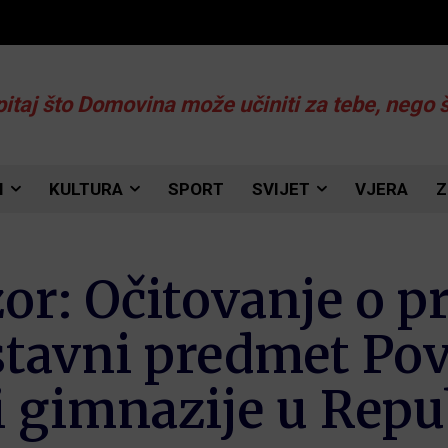
pitaj što Domovina može učiniti za tebe, nego 
I
KULTURA
SPORT
SVIJET
VJERA
Z
zor: Očitovanje o p
tavni predmet Povi
i gimnazije u Repu