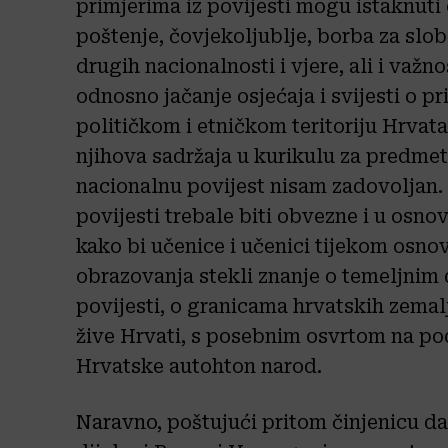
primjerima iz povijesti mogu istaknuti 
poštenje, čovjekoljublje, borba za slo
drugih nacionalnosti i vjere, ali i važ
odnosno jačanje osjećaja i svijesti o 
političkom i etničkom teritoriju Hrvata
njihova sadržaja u kurikulu za predmet
nacionalnu povijest nisam zadovoljan. 
povijesti trebale biti obvezne i u osn
kako bi učenice i učenici tijekom osn
obrazovanja stekli znanje o temeljnim
povijesti, o granicama hrvatskih zemal
žive Hrvati, s posebnim osvrtom na po
Hrvatske autohton narod.
Naravno, poštujući pritom činjenicu da