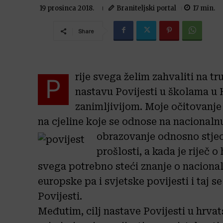
Braniteljski portal
17
min.
19 prosinca 2018.
Share
rije svega želim zahvaliti na 
P
nastavu Povijesti u školama u H
zanimljivijom. Moje očitovanje
na cjeline koje se odnose na nacionalnu 
obrazovanje odnosno stjec
prošlosti, a kada je riječ 
svega potrebno steći znanje o nacionaln
europske pa i svjetske povijesti i taj s
Povijesti.
Međutim, cilj nastave Povijesti u hrvat