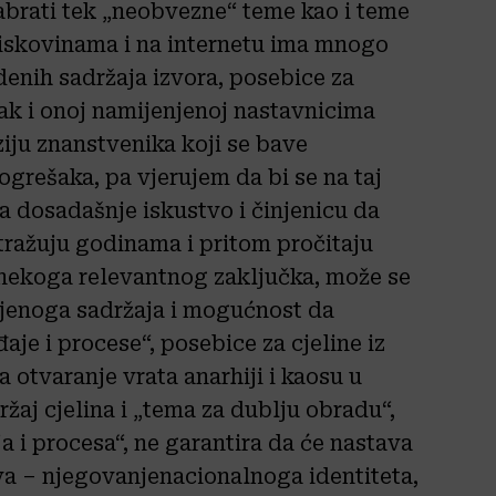
abrati tek „neobvezne“ teme kao i teme
 tiskovinama i na internetu ima mnogo
denih sadržaja izvora, posebice za
, čak i onoj namijenjenoj nastavnicima
nziju znanstvenika koji se bave
grešaka, pa vjerujem da bi se na taj
 dosadašnje iskustvo i činjenicu da
tražuju godinama i pritom pročitaju
o nekoga relevantnog zaključka, može se
ljenoga sadržaja i mogućnost da
je i procese“, posebice za cjeline iz
la otvaranje vrata anarhiji i kaosu u
žaj cjelina i „tema za dublju obradu“,
 i procesa“, ne garantira da će nastava
eva – njegovanjenacionalnoga identiteta,