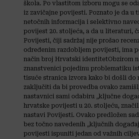
škola. Po vlastitom izboru mogu se od
iz zavičajne povijesti. Poznato je da u
netočnih informacija i selektivno nave
povijest 20. stoljeća, a da u literaturi
Povijesti, čiji sadržaj nije prošao rece
određenim razdobljem povijesti, ima po
način broj
Hrvatski identitet
Obzirom na
znanstvenici pojedinu problematiku is
tisuće stranica izvora kako bi došli d
zaključiti da bi provedba ovako zamiš
nastavnici sami odabiru „ključne događa
hrvatske povijesti u 20. stoljeću, znači
nastavi Povijesti. Ovako predložen sadr
bez točno navedenih „ključnih događaja
povijesti ispuniti jedan od važnih cilj