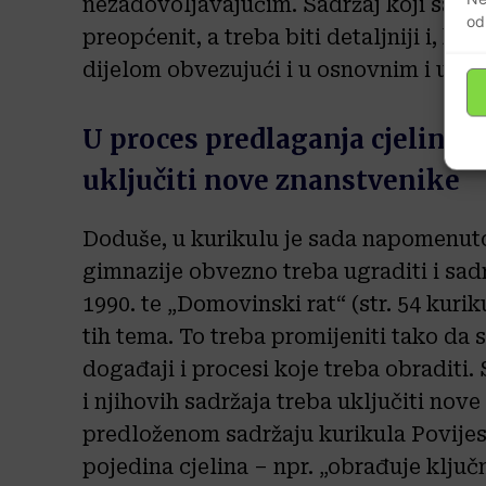
nezadovoljavajućim. Sadržaj koji sada 
od
preopćenit, a treba biti detaljniji i, kad
dijelom obvezujući i u osnovnim i u s
U proces predlaganja cjelina/t
uključiti nove znanstvenike
Doduše, u kurikulu je sada napomenuto 
gimnazije obvezno treba ugraditi i sad
1990. te „Domovinski rat“ (str. 54 kurik
tih tema. To treba promijeniti tako da 
događaji i procesi koje treba obraditi
i njihovih sadržaja treba uključiti nov
predloženom sadržaju kurikula Povije
pojedina cjelina – npr. „obrađuje klju