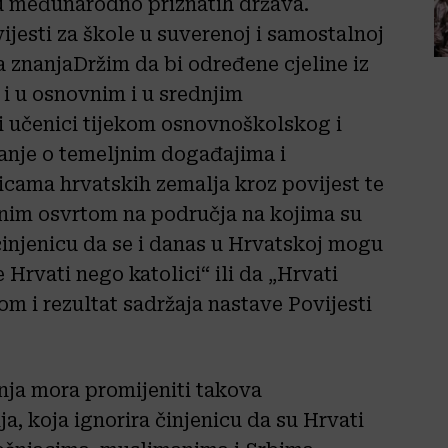
vu međunarodno priznatih država.
ijesti za škole u suverenoj i samostalnoj
a znanja
Držim da bi određene cjeline iz
 i u osnovnim i u srednjim
i učenici tijekom osnovnoškolskog i
anje o temeljnim događajima i
nicama hrvatskih zemalja kroz povijest te
bnim osvrtom na područja na kojima su
činjenicu da se i danas u Hrvatskoj mogu
e Hrvati nego katolici“ ili da „Hrvati
om i rezultat sadržaja nastave Povijesti
nja mora promijeniti takova
a, koja ignorira činjenicu da su Hrvati