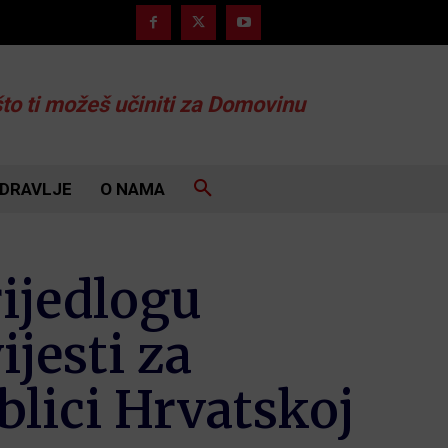
što ti možeš učiniti za Domovinu
DRAVLJE
O NAMA
rijedlogu
jesti za
blici Hrvatskoj