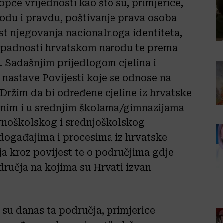
opće vrijednosti kao što su, primjerice,
bodu i pravdu, poštivanje prava osoba
nost njegovanja nacionalnoga identiteta,
pripadnosti hrvatskom narodu te prema
. Sadašnjim prijedlogom cjelina i
 nastave Povijesti koje se odnose na
Držim da bi određene cjeline iz hrvatske
ovnim i u srednjim školama/gimnazijama
ovnoškolskog i srednjoškolskog
 događajima i procesima iz hrvatske
ja kroz povijest te o područjima gdje
dručja na kojima su Hrvati izvan
 su danas ta područja, primjerice