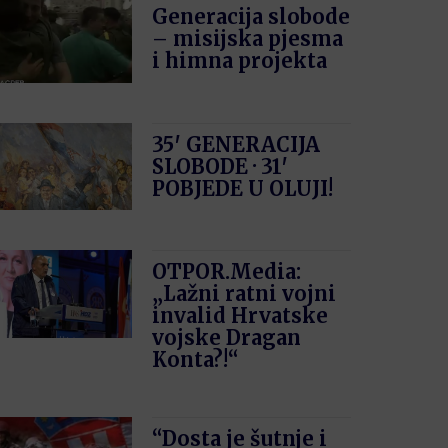
Generacija slobode
– misijska pjesma
i himna projekta
35′ GENERACIJA
SLOBODE · 31′
POBJEDE U OLUJI!
OTPOR.Media:
„Lažni ratni vojni
invalid Hrvatske
vojske Dragan
Konta?!“
“Dosta je šutnje i