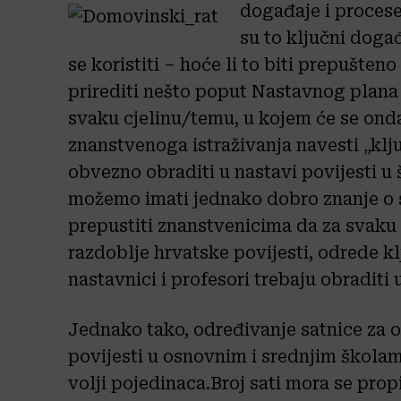
događaje i proces
su to ključni događ
se koristiti – hoće li to biti prepušte
prirediti nešto poput Nastavnog plana
svaku cjelinu/temu, u kojem će se onda
znanstvenoga istraživanja navesti „klju
obvezno obraditi u nastavi povijesti u
možemo imati jednako dobro znanje o s
prepustiti znanstvenicima da za svaku
razdoblje hrvatske povijesti, odrede kl
nastavnici i profesori trebaju obraditi 
Jednako tako, određivanje satnice za 
povijesti u osnovnim i srednjim školam
volji pojedinaca.Broj sati mora se propi