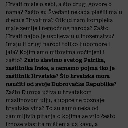
Hrvati misle o sebi, a što drugi govore o
nama? Zašto su Šveđani nekada plašili malu
djecu s Hrvatima? Otkud nam kompleks
male zemlje i nemoćnog naroda? Zašto
Hrvati najbolje uspijevaju u inozemstvu?
Imaju li drugi narodi toliko ljubomore i
jala? Kojim smo mitovima opčinjeni i
zašto?
Zašto slavimo svetog Patrika,
zaštitnika Irske, a nemamo pojma tko je
zaštitnik Hrvatske? Što hrvatska mora
naučiti od svoje Dubrovačke Republike?
Zašto Europa uživa u hrvatskom
maslinovom ulju, a uopće ne poznaje
hrvatska vina? To su samo neka od
zanimljivih pitanja o kojima se vrlo često
iznose vlastita mišljenja uz kavu, a