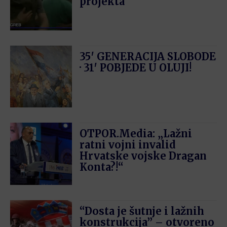
projekta
35′ GENERACIJA SLOBODE
· 31′ POBJEDE U OLUJI!
OTPOR.Media: „Lažni
ratni vojni invalid
Hrvatske vojske Dragan
Konta?!“
“Dosta je šutnje i lažnih
konstrukcija” – otvoreno