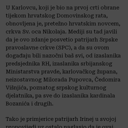
U Karlovcu, koji je bio na prvoj crti obrane
tijekom hrvatskog Domovinskog rata,
obnovljena je, pretežno hrvatskim novcem,
crkva Sv. oca Nikolaja. Mediji su tad javili
da je ovo zdanje posvetio patrijarh Srpske
pravoslavne crkve (SPC), a da su ovom
događaju bili nazočni baš svi, od izaslanika
predsjednika RH, izaslanika srbijanskog
Ministarstva pravde, karlovačkog župana,
neizostavnog Milorada Pupovca, Čedomira
Višnjića, poznatog srpskog kulturnog
djelatnika, pa sve do izaslanika kardinala
Bozanića i drugih.
Tako je primjerice patrijarh Irinej u svojoj
propovijedi uz ostalo naglasio da je ovaj