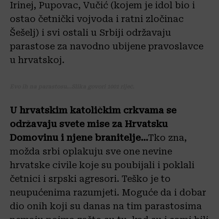
Irinej, Pupovac, Vučić (kojem je idol bio i
ostao četnički vojvoda i ratni zločinac
Šešelj) i svi ostali u Srbiji održavaju
parastose za navodno ubijene pravoslavce
u hrvatskoj.
Evo ih na parastosu…Slika govori 1001 riječ.
U hrvatskim katoličkim crkvama se
održavaju svete mise za Hrvatsku
Domovinu i njene branitelje…
Tko zna,
možda srbi oplakuju sve one nevine
hrvatske civile koje su poubijali i poklali
četnici i srpski agresori. Teško je to
neupućenima razumjeti. Moguće da i dobar
dio onih koji su danas na tim parastosima