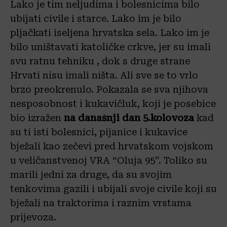
Lako je tim neljudima i bolesnicima bilo
ubijati civile i starce. Lako im je bilo
pljačkati iseljena hrvatska sela. Lako im je
bilo uništavati katoličke crkve, jer su imali
svu ratnu tehniku , dok s druge strane
Hrvati nisu imali ništa. Ali sve se to vrlo
brzo preokrenulo. Pokazala se sva njihova
nesposobnost i kukavičluk, koji je posebice
bio izražen
na današnji dan 5.kolovoza
kad
su ti isti bolesnici, pijanice i kukavice
bježali kao zečevi pred hrvatskom vojskom
u veličanstvenoj VRA “Oluja 95”. Toliko su
marili jedni za druge, da su svojim
tenkovima gazili i ubijali svoje civile koji su
bježali na traktorima i raznim vrstama
prijevoza.