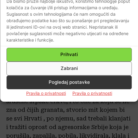
Da bismo pružili najbolje iskustvo, koristimo tehnologije poput
kolačića za čuvanje i/ili pristup informacijama o uređaju.
Suglasnost s ovim tehnologijama će nam omogućiti da
Vjerojatno su na te riječi patrijarha Srpske
obrađujemo podatke kao što su ponašanje pri pregledavanju
pravoslavne crkve svi nazočni pljeskali, tim
ili jedinstveni ID-ovi na ovoj web stranici. Nepristanak ili
prije jer nigdje nismo čuli da je netko od
povlačenje suglasnosti može negativno utjecati na određene
karakteristike i funkcije.
njih izjavio:
Čekajte gospodine Irinej,
vratimo se mi malo u vrijeme od prije 23
Prihvati
godine, odnosno u ratne godine srpske
agresije na Hrvatsku od 1991.-1995.
Zabrani
Pogledaj postavke
Srbi koje predstavlja Irinej su u Hrvatskoj
rušili sve pred sobom, dok Irinej od jedne
Pravila o privatnosti
Pravila o privatnosti
srušene srpske crkve, i to one za koju se ne
zna od čijih granata, stvorio mit kojem bi
se svi Hrvati , po njemu, sad trebali klanjati
i tražiti oprost od agresorske Srbije koja je
porušila, zapalila, pobila, likvidirala, klala i