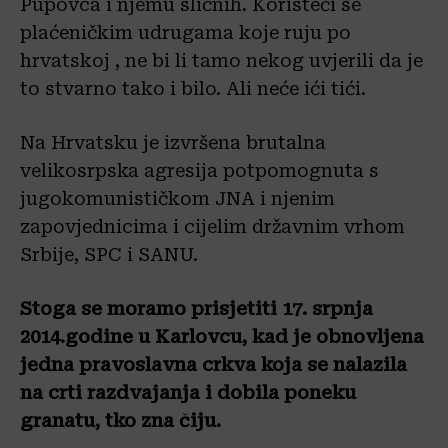
Pupovca i njemu sličnih. Koristeći se
plaćeničkim udrugama koje ruju po
hrvatskoj , ne bi li tamo nekog uvjerili da je
to stvarno tako i bilo. Ali neće ići tići.
Na Hrvatsku je izvršena brutalna
velikosrpska agresija potpomognuta s
jugokomunističkom JNA i njenim
zapovjednicima i cijelim državnim vrhom
Srbije, SPC i SANU.
Stoga se moramo prisjetiti 17. srpnja
2014.godine u Karlovcu, kad je obnovljena
jedna pravoslavna crkva koja se nalazila
na crti razdvajanja i dobila poneku
granatu, tko zna čiju.