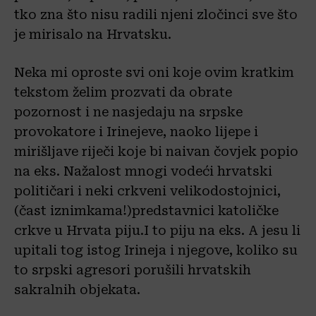
tko zna što nisu radili njeni zločinci sve što
je mirisalo na Hrvatsku.
Neka mi oproste svi oni koje ovim kratkim
tekstom želim prozvati da obrate
pozornost i ne nasjedaju na srpske
provokatore i Irinejeve, naoko lijepe i
mirišljave riječi koje bi naivan čovjek popio
na eks. Nažalost mnogi vodeći hrvatski
političari i neki crkveni velikodostojnici,
(čast iznimkama!)predstavnici katoličke
crkve u Hrvata piju.I to piju na eks. A jesu li
upitali tog istog Irineja i njegove, koliko su
to srpski agresori porušili hrvatskih
sakralnih objekata.