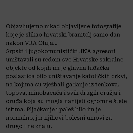
Objavljujemo nikad objavljene fotografije
koje je slikao hrvatski branitelj samo dan
nakon VRA Oluja…
Srpski i jugokomunistički JNA agresori
uništavali su redom sve Hrvatske sakralne
objekte od kojih im je glavna luđačka
poslastica bilo uništavanje katoličkih crkvi,
na kojima su vježbali gađanje iz tenkova,
topova, minobacača i svih drugih oružja i
oruđa koja su mogla nanijeti ogromne štete
istima. Pljačkanje i palež bilo im je
normalno, jer njihovi bolesni umovi za
drugo i ne znaju.