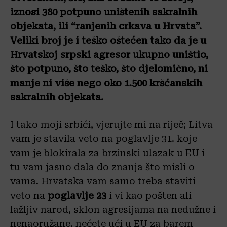
iznosi 380 potpuno uništenih sakralnih
objekata, ili “ranjenih crkava u Hrvata”.
Veliki broj je i teško oštećen tako da je u
Hrvatskoj srpski agresor ukupno uništio,
što potpuno, što teško, što djelomično, ni
manje ni više nego oko 1.500 kršćanskih
sakralnih objekata.
I tako moji srbići, vjerujte mi na riječ; Litva
vam je stavila veto na poglavlje 31. koje
vam je blokirala za brzinski ulazak u EU i
tu vam jasno dala do znanja što misli o
vama. Hrvatska vam samo treba staviti
veto na
poglavlje 23
i vi kao pošten ali
lažljiv narod, sklon agresijama na nedužne i
nenaoružane, nećete ući u EU za barem