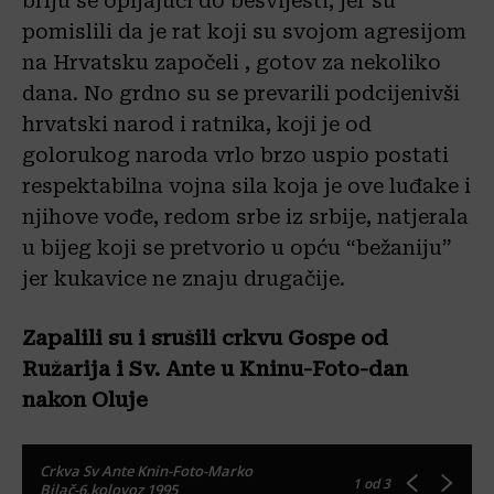
brlju se opijajući do besvijesti, jer su
pomislili da je rat koji su svojom agresijom
na Hrvatsku započeli , gotov za nekoliko
dana. No grdno su se prevarili podcijenivši
hrvatski narod i ratnika, koji je od
golorukog naroda vrlo brzo uspio postati
respektabilna vojna sila koja je ove luđake i
njihove vođe, redom srbe iz srbije, natjerala
u bijeg koji se pretvorio u opću “bežaniju”
jer kukavice ne znaju drugačije.
Zapalili su i srušili crkvu Gospe od
Ružarija i
Sv. Ante u Kninu-Foto-dan
nakon Oluje
Crkva Sv Ante Knin-Foto-Marko
1
od 3
Bilač-6.kolovoz 1995