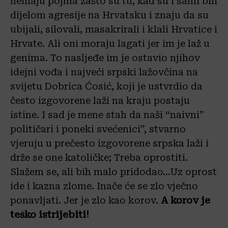
nemaju pojma zašto su tu, kad su i sami bili
dijelom agresije na Hrvatsku i znaju da su
ubijali, silovali, masakrirali i klali Hrvatice i
Hrvate. Ali oni moraju lagati jer im je laž u
genima. To nasljeđe im je ostavio njihov
idejni vođa i najveći srpski lažovčina na
svijetu Dobrica Ćosić, koji je ustvrdio da
često izgovorene laži na kraju postaju
istine. I sad je mene stah da naši “naivni”
političari i poneki svećenici”, stvarno
vjeruju u prečesto izgovorene srpska laži i
drže se one katoličke; Treba oprostiti.
Slažem se, ali bih malo pridodao…Uz oprost
ide i kazna zlome. Inače će se zlo vječno
ponavljati. Jer je zlo kao korov.
A korov je
teško istrijebiti!