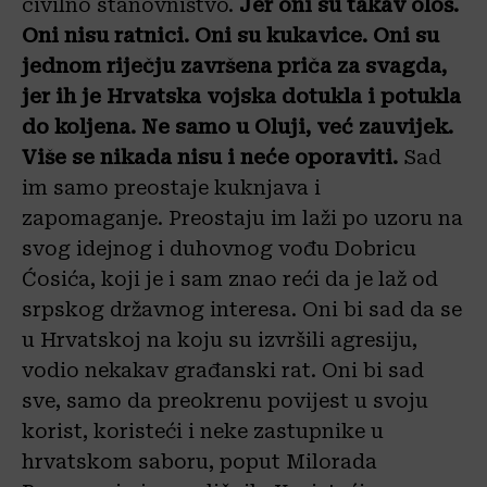
civilno stanovništvo.
Jer oni su takav ološ.
Oni nisu ratnici. Oni su kukavice. Oni su
jednom riječju završena priča za svagda,
jer ih je Hrvatska vojska dotukla i potukla
do koljena. Ne samo u Oluji, već zauvijek.
Više se nikada nisu i neće oporaviti.
Sad
im samo preostaje kuknjava i
zapomaganje. Preostaju im laži po uzoru na
svog idejnog i duhovnog vođu Dobricu
Ćosića, koji je i sam znao reći da je laž od
srpskog državnog interesa. Oni bi sad da se
u Hrvatskoj na koju su izvršili agresiju,
vodio nekakav građanski rat. Oni bi sad
sve, samo da preokrenu povijest u svoju
korist, koristeći i neke zastupnike u
hrvatskom saboru, poput Milorada