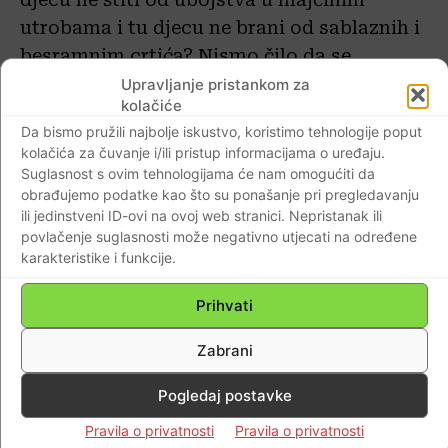
utrobama i tu djecu ne brani od sablaznih i
besramnim crtića? Nismo čilo da se
gospodin s povezom na očima dotakao tih
Upravljanje pristankom za
kolačiće
tema. Ako štitiš djecu lafe – frajeru budi
Da bismo pružili najbolje iskustvo, koristimo tehnologije poput
dosljedan. Ideš linijom manjeg otpora jer
kolačića za čuvanje i/ili pristup informacijama o uređaju.
najlakše je pljunuti na vjernike, svećenike,
Suglasnost s ovim tehnologijama će nam omogućiti da
biskupe i Crkvu. Probaj reći istinu o onima
obrađujemo podatke kao što su ponašanje pri pregledavanju
ili jedinstveni ID-ovi na ovoj web stranici. Nepristanak ili
koji ubijaju djecu u pobačaju i
povlačenje suglasnosti može negativno utjecati na određene
sablažnjavaju ih dječjom pornografijom ili
karakteristike i funkcije.
trguju djecom iz Zambije i Konga.
Prihvati
Što je najgore to činiš u rubrici „Stanje
Zabrani
nacije“, a i sam ne znaš kojoj naciji
pripadaš!?
Pogledaj postavke
Pravila o privatnosti
Pravila o privatnosti
Od ovoga „lika“ su samo gori oni koji ovu