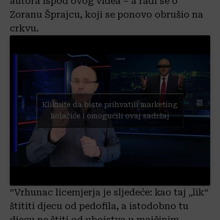
autora ispod ovog videa – a radi se o
Zoranu Šprajcu, koji se ponovo obrušio na
crkvu.
Kliknite da biste prihvatili marketing
kolačiće i omogućili ovaj sadržaj
“Vrhunac licemjerja je sljedeće: kao taj „lik“
štititi djecu od pedofila, a istodobno tu
djecu ne štiti od ubojstva u majčinim