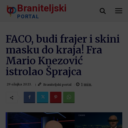
Braniteljski
PORTAL
FACO, budi frajer i skini
masku do kraja! Fra
Mario Knezović
istrolao Šprajca
1
min.
Braniteljski portal
29 ožujka 2023.