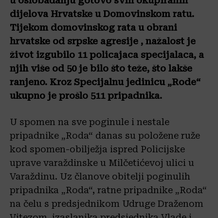
u oslobađanju gotovo svih okupiranih
dijelova Hrvatske u Domovinskom ratu.
Tijekom domovinskog rata u obrani
hrvatske od srpske agresije , nažalost je
život izgubilo 11 policajaca specijalaca, a
njih više od 50 je bilo što teže, što lakše
ranjeno. Kroz Specijalnu jedinicu „Rode“
ukupno je prošlo 511 pripadnika.
U spomen na sve poginule i nestale
pripadnike „Roda“ danas su položene ruže
kod spomen-obilježja ispred Policijske
uprave varaždinske u Milčetićevoj ulici u
Varaždinu. Uz članove obitelji poginulih
pripadnika „Roda“, ratne pripadnike „Roda“
na čelu s predsjednikom Udruge Draženom
Vitezom, izaslanika predsjednika Vlade i