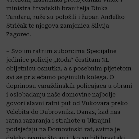
ministra hrvatskih branitelja Dinka
Tandaru, ruže su položili i župan Anđelko
Stričak te njegova zamjenica Silvija
Zagorec.
– Svojim ratnim suborcima Specijalne
jedinice policije „Roda“ čestitam 31.
obljetnicu osnutka, a s posebnim pijetetom
svi se prisjećamo poginulih kolega. O
doprinosu varaždinskih policajaca u obrani
i oslobađanju naše domovine najbolje
govori slavni ratni put od Vukovara preko
Velebita do Dubrovnika. Danas, kad nas
ratna razaranja i strahote u Ukrajini
podsjećaju na Domovinski rat, svima je
daleko jasnije što su i tko su bili hrvatski