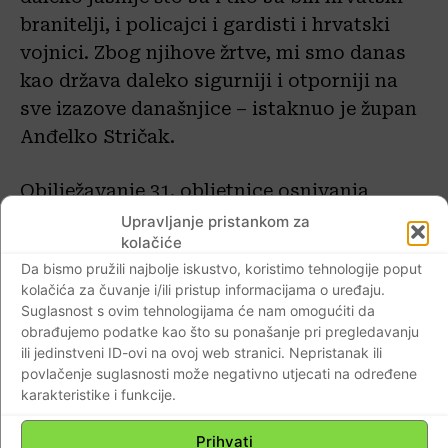
branitelji, i policajci i gardisti i hrvatski
vojnici. Zbog njihove žrtve, mi smo danas
kao država daleko sigurniji i otporniji na
sve izazove današnjice – istaknuo je župan
Anđelko Stričak.
Obilježavanje 31. obljetnice osnivanja
„Roda“ nastavljeno je čitanjem povjesnice i
Upravljanje pristankom za
kolačiće
imena svih poginulih branitelja, a prije toga
Da bismo pružili najbolje iskustvo, koristimo tehnologije poput
je služena sveta misa u crkvi Dobrog
kolačića za čuvanje i/ili pristup informacijama o uređaju.
pastira.
Suglasnost s ovim tehnologijama će nam omogućiti da
Na obilježavanju su bili i načelnik PU
obrađujemo podatke kao što su ponašanje pri pregledavanju
ili jedinstveni ID-ovi na ovoj web stranici. Nepristanak ili
varaždinske Predrag Benčić, gradonačelnik
povlačenje suglasnosti može negativno utjecati na određene
Varaždina Neven Bosilj i brojni drugi
karakteristike i funkcije.
uzvanici.
Prihvati