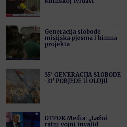
Kninskoj tvrđavi
Generacija slobode –
misijska pjesma i himna
projekta
35′ GENERACIJA SLOBODE
· 31′ POBJEDE U OLUJI!
OTPOR.Media: „Lažni
ratni vojni invalid