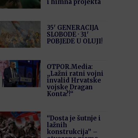
i himna projekta
35′ GENERACIJA
SLOBODE · 31′
POBJEDE U OLUJI!
OTPOR.Media:
„Lažni ratni vojni
invalid Hrvatske
vojske Dragan
Konta?!“
“Dosta je šutnje i
lažnih
konstrukcija” –