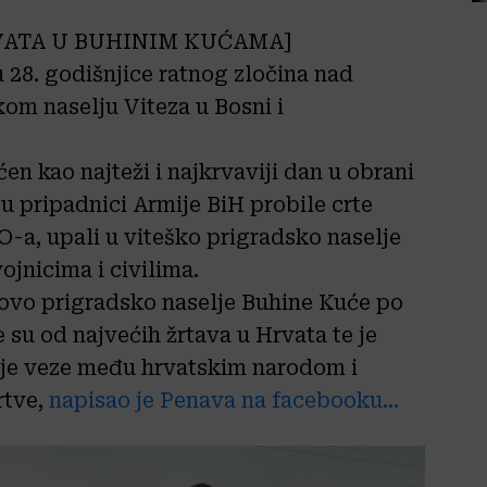
VATA U BUHINIM KUĆAMA]
 28. godišnjice ratnog zločina nad
m naselju Viteza u Bosni i
en kao najteži i najkrvaviji dan u obrani
su pripadnici Armije BiH probile crte
-a, upali u viteško prigradsko naselje
ojnicima i civilima.
govo prigradsko naselje Buhine Kuće po
su od najvećih žrtava u Hrvata te je
nje veze među hrvatskim narodom i
rtve,
napisao je Penava na facebooku…