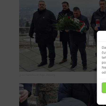
Da
ču
te
po
Ne
od
foto-facebook-Ivan Penava