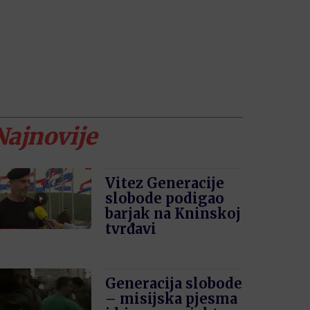
Najnovije
Vitez Generacije
slobode podigao
barjak na Kninskoj
tvrđavi
Generacija slobode
– misijska pjesma