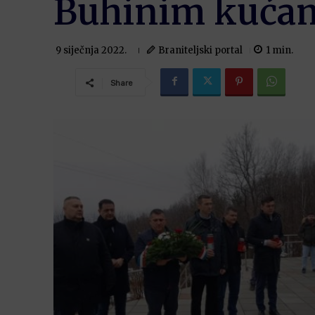
Buhinim kućam
Braniteljski portal
1
min.
9 siječnja 2022.
Share