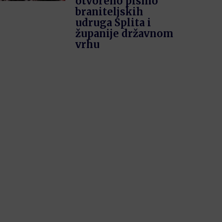
otvoreno pismo
braniteljskih
udruga Splita i
županije državnom
vrhu