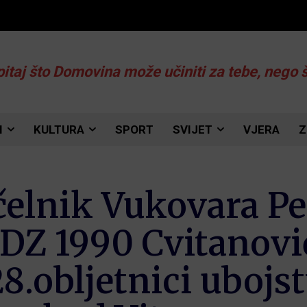
pitaj što Domovina može učiniti za tebe, nego 
I
KULTURA
SPORT
SVIJET
VJERA
Z
lnik Vukovara Pen
DZ 1990 Cvitanovi
28.obljetnici ubojs