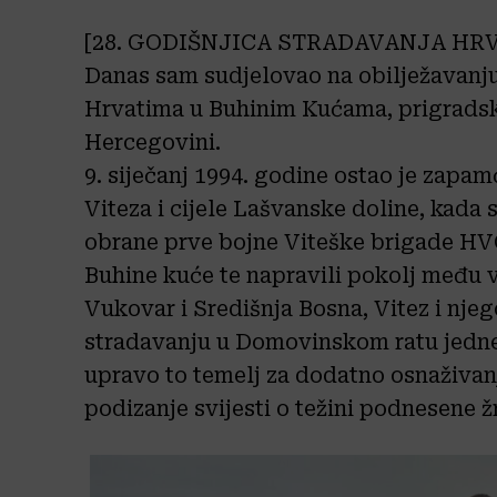
[28. GODIŠNJICA STRADAVANJA HR
Danas sam sudjelovao na obilježavanju
Hrvatima u Buhinim Kućama, prigradsko
Hercegovini.
9. siječanj 1994. godine ostao je zapamć
Viteza i cijele Lašvanske doline, kada 
obrane prve bojne Viteške brigade HVO
Buhine kuće te napravili pokolj među v
Vukovar i Središnja Bosna, Vitez i nje
stradavanju u Domovinskom ratu jedne 
upravo to temelj za dodatno osnaživa
podizanje svijesti o težini podnesene ž