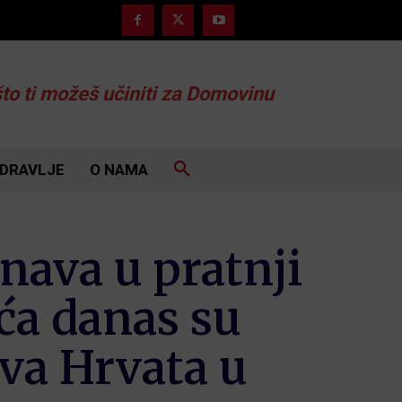
što ti možeš učiniti za Domovinu
DRAVLJE
O NAMA
ava u pratnji
ća danas su
tva Hrvata u