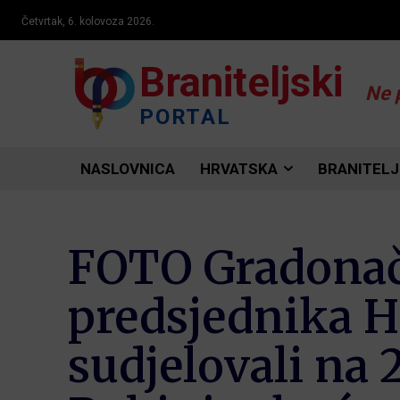
Četvrtak, 6. kolovoza 2026.
Braniteljski
Ne 
PORTAL
NASLOVNICA
HRVATSKA
BRANITELJ
FOTO Gradonače
predsjednika H
sudjelovali na 