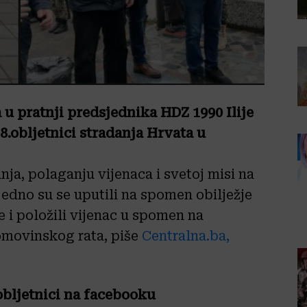
a
u pratnji predsjednika HDZ 1990 Ilije
8.obljetnici stradanja Hrvata u
nja, polaganju vijenaca i svetoj misi na
jedno su se uputili na spomen obilježje
e i položili vijenac u spomen na
Domovinskog rata, piše
Centralna.ba,
obljetnici na facebooku