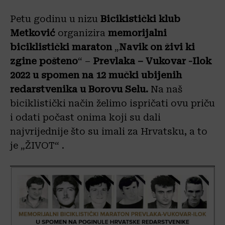
Petu godinu u nizu
Bicikistički klub
Metković
organizira
memorijalni
biciklistički maraton
„
Navik on živi ki
zgine pošteno
“ –
Prevlaka – Vukovar -Ilok
2022 u spomen na 12 mučki ubijenih
redarstvenika u Borovu Selu.
Na naš
biciklistički način želimo ispričati ovu priču
i odati počast onima koji su dali
najvrijednije što su imali za Hrvatsku, a to
je „ŽIVOT“ .