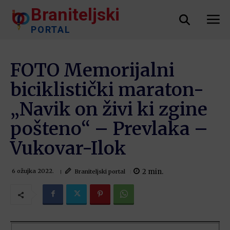
Braniteljski
PORTAL
FOTO Memorijalni
biciklistički maraton-
„Navik on živi ki zgine
pošteno“ – Prevlaka –
Vukovar-Ilok
2
min.
Braniteljski portal
6 ožujka 2022.