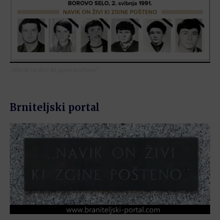
„Navik on živi ki zgine pošteno“
Brniteljski portal