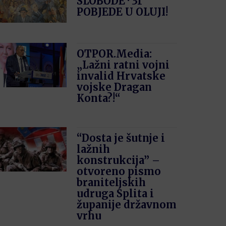
SLOBODE · 31′
POBJEDE U OLUJI!
OTPOR.Media:
„Lažni ratni vojni
invalid Hrvatske
vojske Dragan
Konta?!“
“Dosta je šutnje i
lažnih
konstrukcija” –
otvoreno pismo
braniteljskih
udruga Splita i
županije državnom
vrhu