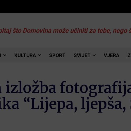
pitaj što Domovina može učiniti za tebe, nego 
I
KULTURA
SPORT
SVIJET
VJERA
Z
zložba fotografija
ika “Lijepa, ljepša