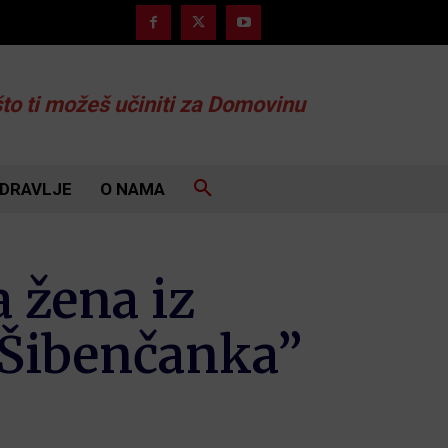
što ti možeš učiniti za Domovinu
DRAVLJE
O NAMA
 žena iz
, Šibenčanka”