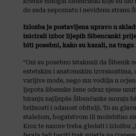
kćerke mnogih Šibenčanki koje su dio i
do sada nepoznatu i neviđenu stranu Š
Izložba je postavljena upravo u skla
inicirali izbor lijepih Šibenčanki prij
biti posebni, kako su kazali, na tragu
“Oni su posebno istaknuli da Šibenik ne
estetskim i anatomskim izvrsnostima,
varljive mode, nego mu vodilja u ocjeni 
ljepota šibenske žene odraz njene unutar
biranju najljepše Šibenčanke moraju bi
brižnosti i odanost obitelji. To su gl
staležom, bogatstvom ili možebitno s
Kroz te nazore treba gledati i izložbu 
ferala želi baciti trak svjetla na (zane