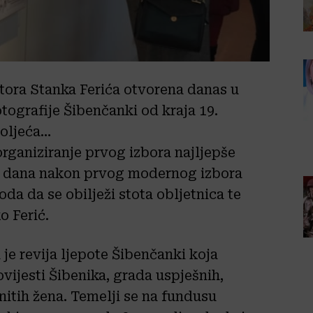
utora Stanka Ferića otvorena danas u
tografije Šibenčanki od kraja 19.
toljeća…
organiziranje prvog izbora najljepše
u dana nakon prvog modernog izbora
da da se obilježi stota obljetnica te
o Ferić.
je revija ljepote Šibenčanki koja
vijesti Šibenika, grada uspješnih,
nitih žena. Temelji se na fundusu