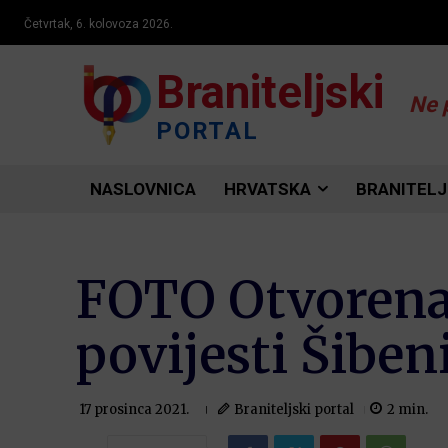
Četvrtak, 6. kolovoza 2026.
Braniteljski
Ne 
PORTAL
NASLOVNICA
HRVATSKA
BRANITELJ
FOTO Otvorena i
povijesti Šiben
Braniteljski portal
2
min.
17 prosinca 2021.