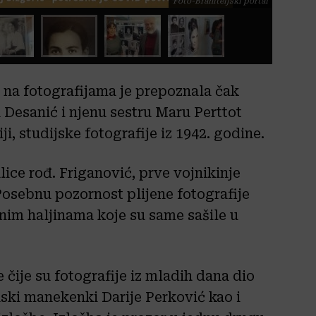
Foto-Braniteljski portal
ć na fotografijama je prepoznala čak
u Desanić i njenu sestru Maru Perttot
i, studijske fotografije iz 1942. godine.
alice rođ. Friganović, prve vojnikinje
 Posebnu pozornost plijene fotografije
nim haljinama koje su same sašile u
 čije su fotografije iz mladih dana dio
ski manekenki Darije Perković kao i