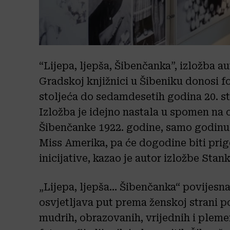
“Lijepa, ljepša, Šibenčanka”, izložba a
Gradskoj knjižnici u Šibeniku donosi fo
stoljeća do sedamdesetih godina 20. s
Izložba je idejno nastala u spomen na 
Šibenčanke 1922. godine, samo godin
Miss Amerika, pa će dogodine biti prigo
inicijative, kazao je autor izložbe Stank
„Lijepa, ljepša… Šibenčanka“ povijesna 
osvjetljava put prema ženskoj strani po
mudrih, obrazovanih, vrijednih i pleme