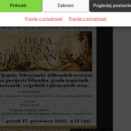
1
od 7
Prihvati
Zabrani
Pogledaj postavk
Pravila o privatnosti
Pravila o privatnosti