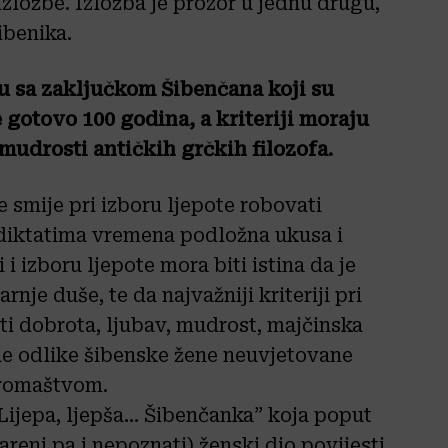
zložbe. Izložba je prozor u jednu drugu,
ibenika.
du sa zaključkom Šibenčana koji su
e gotovo 100 godina, a kriteriji moraju
 mudrosti antičkih grčkih filozofa.
 smije pri izboru ljepote robovati
 diktatima vremena podložna ukusa i
i izboru ljepote mora biti istina da je
nje duše, te da najvažniji kriteriji pri
ti dobrota, ljubav, mudrost, majčinska
avne odlike šibenske žene neuvjetovane
iromaštvom.
„Lijepa, ljepša… Šibenčanka” koja poput
mareni pa i nepoznati) ženski dio povijesti