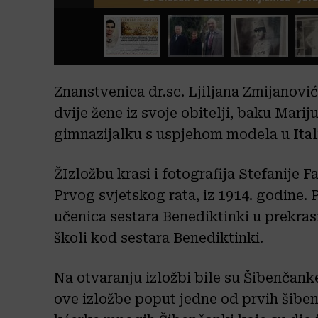
Znanstvenica dr.sc. Ljiljana Zmijanovi
dvije žene iz svoje obitelji, baku Marij
gimnazijalku s uspjehom modela u Italij
ŽIzložbu krasi i fotografija Stefanije F
Prvog svjetskog rata, iz 1914. godine.
učenica sestara Benediktinki u prekras
školi kod sestara Benediktinki.
Na otvaranju izložbi bile su Šibenčanke
ove izložbe poput jedne od prvih šiben