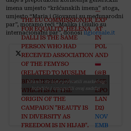
imena umjesto “kršćanskih imena” stoga,
—
umjesto “Maria i Giovanni su međunarodni
THE EU COMMISSIONER
EXP
par”, moramo reći “Malika i Giulio su
FOR EQUALITY, HELENA
AT
internacionalni par”, donosi
ilgiornale.it
DALLI IS THE SAME
IN
PERSON WHO HAD
POL
RECEIVED ASSOCIATION
AND
OF THE FEMYSO
(RELATED TO MUSLIM
(@B
BROTHERHOOD) –
ASE
Kliknite da biste prihvatili marketing
kolačiće i omogućili ovaj sadržaj
WHICH IS AT THE
DPO
ORIGIN OF THE
LAN
CAMPAIGN "BEAUTY IS
D2)
IN DIVERSITY AS
NOV
FREEDOM IS IN HIJAB".
EMB