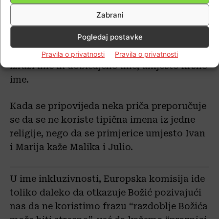
Zabrani
FOTO-ilgiornale.it-Ursula Gertrud von der Leyen-predsjednica Europske
komisije.
Pogledaj postavke
Preporučuje se da se u formularima koristi
Pravila o privatnosti
Pravila o privatnosti
izrazi ime ili uobičajeno ime, umjesto krsno
ime.
Kada se pripovijeda neka priča preporučuje
se da se ne koriste tipična imena iz jedne
religije, nego da se primjerice umjesto Ivan
i Marija kaže Malika i Julio.
U ime inkluzivnosti, Europska komisija ide
toliko daleko da otkazuje Božić pozivajući
nas da ne koristimo frazu “razdoblje Božića