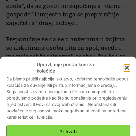
spola”, da se govor ne započinje s “dame i
gospode” i umjesto toga se preporučuje
započeti s “dragi kolege”.
Preporučuje se da se u anketama u kojima
se anketiranu osoba pita za spol, uvede i
mogućnost “nebinarna” osoba i “ne želi se
Upravljanje pristankom za
izjasniti”.
kolačiće
Da bismo pružili najbolje iskustvo, koristimo tehnologije poput
kolačića za čuvanje i/ili pristup informacijama o uređaju.
Suglasnost s ovim tehnologijama će nam omogućiti da
obrađujemo podatke kao što su ponašanje pri pregledavanju
ili jedinstveni ID-ovi na ovoj web stranici. Nepristanak ili
povlačenje suglasnosti može negativno utjecati na određene
karakteristike i funkcije.
Prihvati