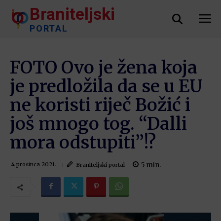
Braniteljski
PORTAL
FOTO Ovo je žena koja
je predložila da se u EU
ne koristi riječ Božić i
još mnogo tog. “Dalli
mora odstupiti”!?
5
min.
Braniteljski portal
4 prosinca 2021.