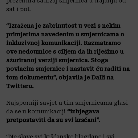
prezentira sadržaj smjernica u trajanju od
sat i pol.
“Izražena je zabrinutost u vezi s nekim
primjerima navedenim u smjernicama o
inkluzivnoj komunikaciji. Razmatramo
ove nedoumice s ciljem da ih riješimo u
ažuriranoj verziji smjernica. Stoga
povlačim smjernice i nastavit ću raditi na
tom dokumentu”, objavila je Dalli na
Twitteru.
Najsporniji savjet u tim smjernicama glasi
da se u komunikaciji
“izbjegava
pretpostaviti da su svi kršćani”.
“Ne slave svi kršćanske blagdane i svi