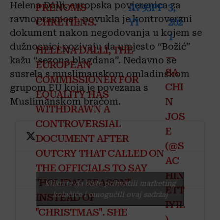
Helena Dalli, europska povjerenica za
PRÉNOMS
AV93PP
3,
ravnopravnost, povukla je kontroverzni
CHRÉTIENS.
YI
202
dokument nakon negodovanja u kojem se
1
dužnosnici pozivaju da umjesto “Božić”
HELENA DALLI, THE
—
kažu “sezona blagdana”. Nedavno se
EUROPEAN
SA
susrela s muslimanskom omladinskom
COMMISSIONER FOR
CHI
grupom EU koja je povezana s
EQUALITY HAS
N
Muslimanskom braćom.
WITHDRAWN A
JOS
CONTROVERSIAL
E
DOCUMENT AFTER
(@S
OUTCRY THAT CALLED ON
AC
THE OFFICIALS TO SAY
HIN
"HOLIDAY SEASON"
Kliknite da biste prihvatili marketing
ETT
kolačiće i omogućili ovaj sadržaj
INSTEAD OF
IYIL
"CHRISTMAS". SHE
)