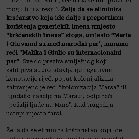
može biti stresno”, već da kažemo “praznici
mogu biti stresni”.
Želja da se eliminira
kršćanstvo koja ide dalje s preporukom
korištenja generičkih imena umjesto
“kršćanskih imena” stoga, umjesto “Maria
i Giovanni su međunarodni par”, moramo
reći “Malika i Giulio su internacionalni
par”
. Sve do prezira smiješnog koji
zahtijeva suprotstavljanje negativne
konotacije riječi poput kolonijalizma:
zabranjeno je reći “kolonizacija Marsa” ili
“ljudsko naselje na Marsu”, bolje reći
“pošalji ljude na Mars”. Kad tragedija
ustupi mjesto farsi.
Želja da se eliminira kršćanstvo koja ide
dalje s preporukom korištenja generičkih