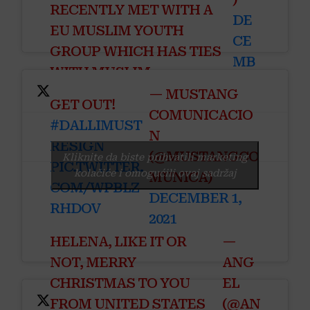
RECENTLY MET WITH A
DE
EU MUSLIM YOUTH
CE
GROUP WHICH HAS TIES
MB
WITH MUSLIM
ER
BROTHERHOOD
— MUSTANG
1,
GET OUT!
PIC.TWITTER.COM/LH5QC
COMUNICACIO
2021
#DALLIMUST
IF8EL
N
RESIGN
(@MUSTANGCO
Kliknite da biste prihvatili marketing
PIC.TWITTER.
kolačiće i omogućili ovaj sadržaj
MUNICA)
COM/WPBLZ
DECEMBER 1,
RHDOV
2021
HELENA, LIKE IT OR
—
NOT, MERRY
ANG
CHRISTMAS TO YOU
EL
FROM UNITED STATES
(@AN