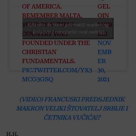
OF AMERICA.
GEL
REMEMBER MALTA,
OIN
YOUR BEAUTIFUL
MOB
Kliknite da biste prihvatili marketing
kolačiće i omogućili ovaj sadržaj
COUNTRY WAS
EL)
FOUNDED UNDER THE
NOV
CHRISTIAN
EMB
FUNDAMENTALS.
ER
PIC.TWITTER.COM/YX3
30,
MCG3GSQ
2021
(VIDEO) FRANCUSKI PREDSJEDNIK
MAKRON VELIKI ŠTOVATELJ SRBIJE I
ČETNIKA VUČIĆA!?
H.H.