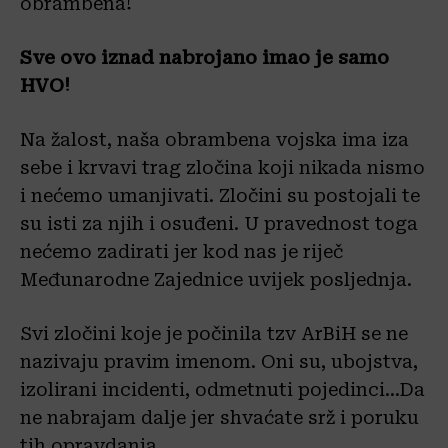
obrambena!
Sve ovo iznad nabrojano imao je samo
HVO!
Na žalost, naša obrambena vojska ima iza
sebe i krvavi trag zločina koji nikada nismo
i nećemo umanjivati. Zločini su postojali te
su isti za njih i osuđeni. U pravednost toga
nećemo zadirati jer kod nas je riječ
Međunarodne Zajednice uvijek posljednja.
Svi zločini koje je počinila tzv ArBiH se ne
nazivaju pravim imenom. Oni su, ubojstva,
izolirani incidenti, odmetnuti pojedinci…Da
ne nabrajam dalje jer shvaćate srž i poruku
tih opravdanja.