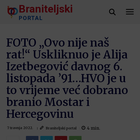
Braniteljski
PORTAL
FOTO „Ovo nije naš
rat!“ Uskliknuo je Alija
Izetbegović davnog 6.
listopada ’91…HVO je u
to vrijeme već dobrano
branio Mostar i
Hercegovinu
4
min.
Braniteljski portal
7 travnja 2022.