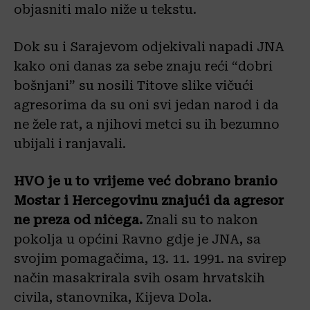
objasniti malo niže u tekstu.
Dok su i Sarajevom odjekivali napadi JNA
kako oni danas za sebe znaju reći “dobri
bošnjani” su nosili Titove slike vičući
agresorima da su oni svi jedan narod i da
ne žele rat, a njihovi metci su ih bezumno
ubijali i ranjavali.
HVO je u to vrijeme već dobrano branio
Mostar i Hercegovinu znajući da agresor
ne preza od ničega.
Znali su to nakon
pokolja u općini Ravno gdje je JNA, sa
svojim pomagačima, 13. 11. 1991. na svirep
način masakrirala svih osam hrvatskih
civila, stanovnika, Kijeva Dola.