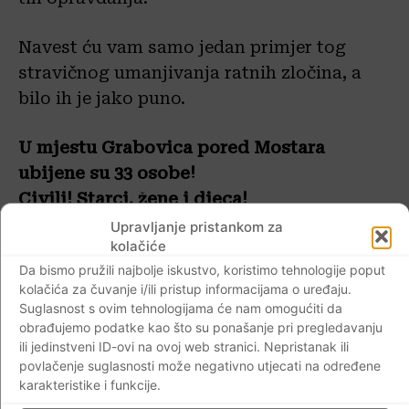
Navest ću vam samo jedan primjer tog
stravičnog umanjivanja ratnih zločina, a
bilo ih je jako puno.
U mjestu Grabovica pored Mostara
ubijene su 33 osobe!
Civili! Starci, žene i djeca!
Upravljanje pristankom za
kolačiće
Pokolj u Grabovici
je bio teški ratni zločin
Da bismo pružili najbolje iskustvo, koristimo tehnologije poput
kojeg su počinili pripadnici
Armije BiH
kolačića za čuvanje i/ili pristup informacijama o uređaju.
(postrojbe “Crni labudovi”)
, kada su na
Suglasnost s ovim tehnologijama će nam omogućiti da
okrutan način ubili 33 civila Hrvata. Za 19
obrađujemo podatke kao što su ponašanje pri pregledavanju
ili jedinstveni ID-ovi na ovoj web stranici. Nepristanak ili
civila se još traga.
povlačenje suglasnosti može negativno utjecati na određene
karakteristike i funkcije.
-Počinjen je 7., 8. i 9. rujna 1993., u selu