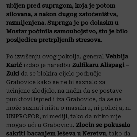
ubijen pred suprugom, koja je potom
silovana, a nakon dugog zatočeništva,
razmijenjena. Supruga je po dolasku u
Mostar počinila samoubojstvo, što je bilo
posljedica pretrpljenih stresova.
Po izvršenju ovog pokolja, general
Vehbija
Karić
izdao je naredbu
Zulfikaru Ališpagi –
Zuki
da se blokira cijelo područje
Grabovice kako se ne bi saznalo za
učinjeno zlodjelo, na način da se postave
punktovi ispred i iza Grabovice, da se ne
može saznati ništa o masakru, ni policija, ni
UNPROFOR, ni mediji, tako da nitko nije
mogao ući u Grabovicu.
Zločin se pokušalo
sakriti bacanjem leševa u Neretvu
, tako da