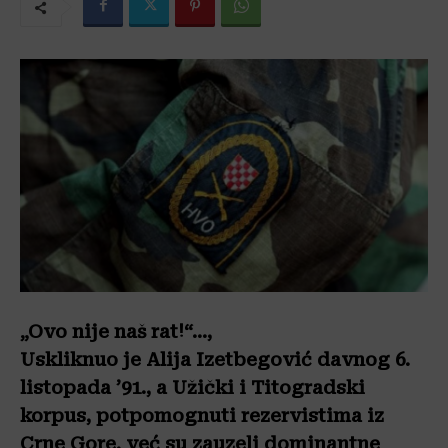
„Ovo nije naš rat!“…,
Uskliknuo je Alija Izetbegović davnog 6.
listopada ’91., a Užički i Titogradski
korpus, potpomognuti rezervistima iz
Crne Gore, već su zauzeli dominantne