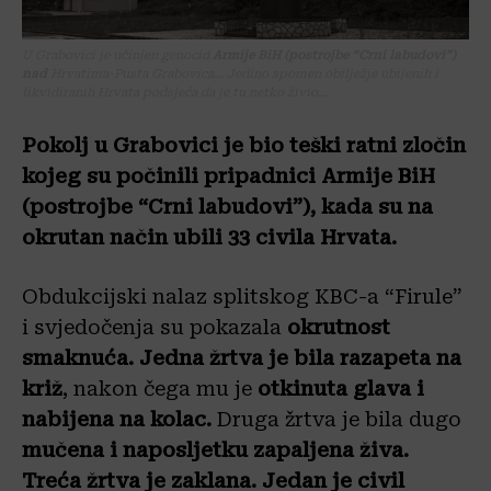
U Grabovici je učinjen genocid
Armije BiH (postrojbe “Crni labudovi”)
nad
Hrvatima-Pusta Grabovica… Jedino spomen obilježje ubijenih i
likvidiranih Hrvata podsjeća da je tu netko živio…
Pokolj u Grabovici je bio teški ratni zločin
kojeg su počinili pripadnici Armije BiH
(postrojbe “Crni labudovi”), kada su na
okrutan način ubili 33 civila Hrvata.
Obdukcijski nalaz splitskog KBC-a “Firule”
i svjedočenja su pokazala
okrutnost
smaknuća. Jedna žrtva je bila razapeta na
križ
, nakon čega mu je
otkinuta glava i
nabijena na kolac.
Druga žrtva je bila dugo
mučena i naposljetku zapaljena živa.
Treća žrtva je zaklana.
Jedan je civil