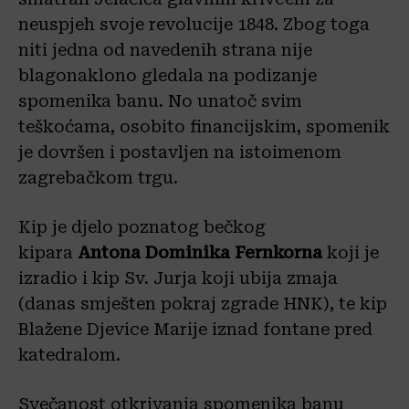
neuspjeh svoje revolucije 1848. Zbog toga
niti jedna od navedenih strana nije
blagonaklono gledala na podizanje
spomenika banu. No unatoč svim
teškoćama, osobito financijskim, spomenik
je dovršen i postavljen na istoimenom
zagrebačkom trgu.
Kip je djelo poznatog bečkog
kipara
Antona Dominika Fernkorna
koji je
izradio i kip Sv. Jurja koji ubija zmaja
(danas smješten pokraj zgrade HNK), te kip
Blažene Djevice Marije iznad fontane pred
katedralom.
Svečanost otkrivanja spomenika banu