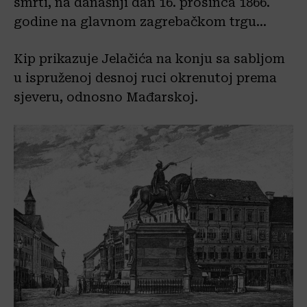
smrti, na današnji dan 16. prosinca 1866.
godine na glavnom zagrebačkom trgu…
Kip prikazuje Jelačića na konju sa sabljom
u ispruženoj desnoj ruci okrenutoj prema
sjeveru, odnosno Mađarskoj.