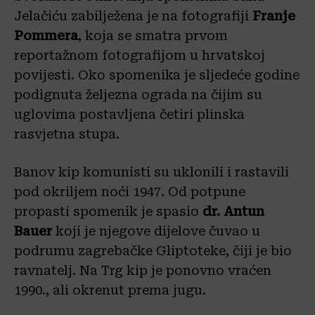
Jelačiću zabilježena je na fotografiji
Franje
Pommera
, koja se smatra prvom
reportažnom fotografijom u hrvatskoj
povijesti. Oko spomenika je sljedeće godine
podignuta željezna ograda na čijim su
uglovima postavljena četiri plinska
rasvjetna stupa.
Banov kip komunisti su uklonili i rastavili
pod okriljem noći 1947. Od potpune
propasti spomenik je spasio
dr. Antun
Bauer
koji je njegove dijelove čuvao u
podrumu zagrebačke Gliptoteke, čiji je bio
ravnatelj. Na Trg kip je ponovno vraćen
1990., ali okrenut prema jugu.