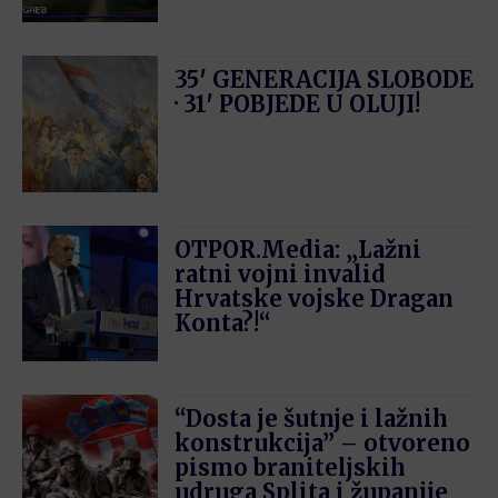
35′ GENERACIJA SLOBODE
· 31′ POBJEDE U OLUJI!
OTPOR.Media: „Lažni
ratni vojni invalid
Hrvatske vojske Dragan
Konta?!“
“Dosta je šutnje i lažnih
konstrukcija” – otvoreno
pismo braniteljskih
udruga Splita i županije