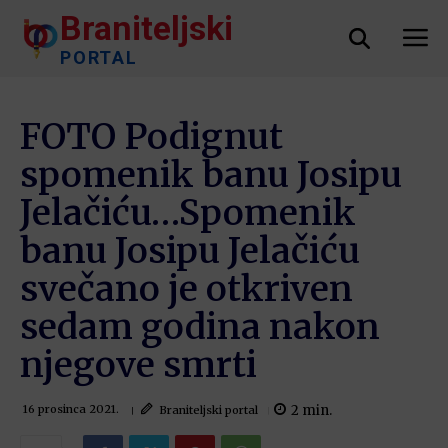
Braniteljski
PORTAL
FOTO Podignut
spomenik banu Josipu
Jelačiću…Spomenik
banu Josipu Jelačiću
svečano je otkriven
sedam godina nakon
njegove smrti
2
min.
Braniteljski portal
16 prosinca 2021.