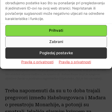
obrađujemo podatke kao što su ponašanje pri pregledavanju
ili jedinstveni ID-ovi na ovoj web stranici. Nepristanak ili
povlačenje suglasnosti može negativno utjecati na određene
karakteristike i funkcije.
Prihvati
Zabrani
Pogledaj postavke
Pravila o privatnosti
Pravila o privatnosti
Nakon uklanjanja 1947. od potpune propasti spomenik, koji je za Hrvate
bio simbol otpora tuđincu, je spasio dr. Antun Bauer koji je njegove
dijelove čuvao u podrumu zagrebačke Gliptoteke, čiji je bio ravnatelj.
Treba napomenuti da su u to doba trajali
pregovori između Habsburgovaca i Mađara
o preustroju Monarhije, a potonji su
smatrali Jelačića glavnim krivcem za