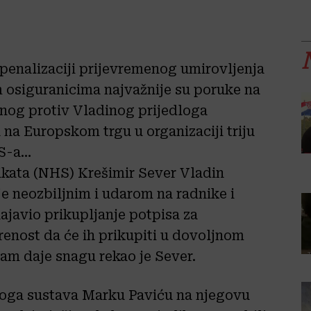
penalizaciji prijevremenog umirovljenja
m osiguranicima najvažnije su poruke na
anog protiv Vladinog prijedloga
na Europskom trgu u organizaciji triju
HS-a…
ikata (NHS) Krešimir Sever Vladin
je neozbiljnim i udarom na radnike i
ajavio prikupljanje potpisa za
renost da će ih prikupiti u dovoljnom
 nam daje snagu rekao je Sever.
koga sustava Marku Paviću na njegovu