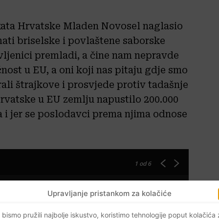
kata Hrvatske Mladen Novosel naglasio
mati briselske i povlaštene saborske
vljenici premladi, a čine nam nepravde
ost u EU, a oni koji nas pitaju gdje smo
ali štrajkove i prosvjede protiv tadašnje
Hrvatske u EU zemlju napustilo 200.000
ća i jer se poslodavci prema njima odnose
1
od 6
Upravljanje pristankom za kolačiće
 bismo pružili najbolje iskustvo, koristimo tehnologije poput kolačića