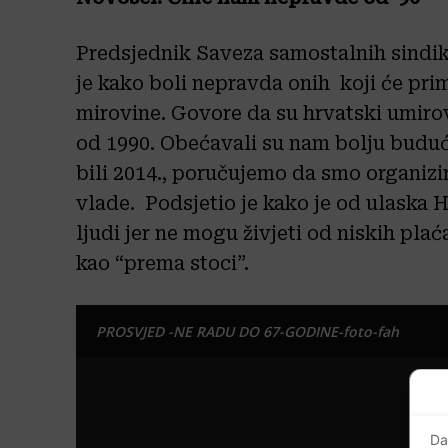
Predsjednik Saveza samostalnih sindi
je kako boli nepravda onih koji će pri
mirovine. Govore da su hrvatski umiro
od 1990. Obećavali su nam bolju budućn
bili 2014., poručujemo da smo organizir
vlade. Podsjetio je kako je od ulaska 
ljudi jer ne mogu živjeti od niskih pla
kao “prema stoci”.
PROSVJED -NE RADU DO 67-GODINE-foto-fah
Da