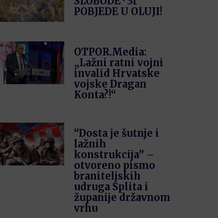
SLOBODE · 31′
POBJEDE U OLUJI!
OTPOR.Media:
„Lažni ratni vojni
invalid Hrvatske
vojske Dragan
Konta?!“
“Dosta je šutnje i
lažnih
konstrukcija” –
otvoreno pismo
braniteljskih
udruga Splita i
županije državnom
vrhu