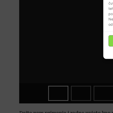
ču
te
po
Ne
od