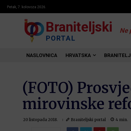
Petak, 7. kolovoza 2026.
Braniteljski
Ne 
PORTAL
NASLOVNICA
HRVATSKA
BRANITELJ
(FOTO) Prosvje
mirovinske ref
Braniteljski portal
4
min.
20 listopada 2018.