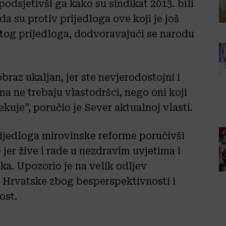
odsjetivši ga kako su sindikat 2013. bili
da su protiv prijedloga ove koji je još
iv tog prijedloga, dodvoravajući se narodu
braz ukaljan, jer ste nevjerodostojni i
a ne trebaju vlastodršci, nego oni koji
čekuje”, poručio je Sever aktualnoj vlasti.
rijedloga mirovinske reforme poručivši
 jer žive i rade u nezdravim uvjetima i
ka. Upozorio je na velik odljev
z Hrvatske zbog besperspektivnosti i
ost.