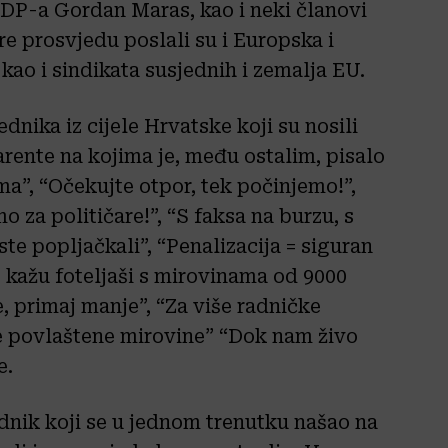
DP-a Gordan Maras, kao i neki članovi
re prosvjedu poslali su i Europska i
ao i sindikata susjednih i zemalja EU.
dnika iz cijele Hrvatske koji su nosili
parente na kojima je, među ostalim, pisalo
”, “Očekujte otpor, tek počinjemo!”,
 za političare!”, “S faksa na burzu, s
 ste popljačkali”, “Penalizacija = siguran
, kažu foteljaši s mirovinama od 9000
, primaj manje”, “Za više radničke
te povlaštene mirovine” “Dok nam živo
e.
dnik koji se u jednom trenutku našao na