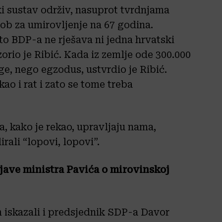
ki sustav održiv, nasuprot tvrdnjama
 dob za umirovljenje na 67 godina.
o BDP-a ne rješava ni jedna hrvatski
orio je Ribić. Kada iz zemlje ode 300.000
ge, nego egzodus, ustvrdio je Ribić.
kao i rat i zato se tome treba
, kako je rekao, upravljaju nama,
rali “lopovi, lopovi”.
zjave ministra Pavića o mirovinskoj
 iskazali i predsjednik SDP-a Davor