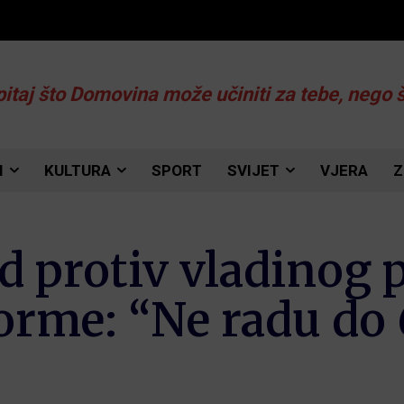
pitaj što Domovina može učiniti za tebe, nego 
I
KULTURA
SPORT
SVIJET
VJERA
Z
d protiv vladinog 
orme: “Ne radu do 