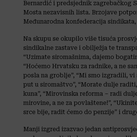
Bernardić i predsjednik zagrebačkog S
Mosta nezavisnih lista. Brzojave potpo
Međunarodna konfederacija sindikata, k
Na skupu se okupilo više tisuća prosvje
sindikalne zastave i obilježja te trans
“Uzimate siromašnima, dajemo bogatima
“Hoćemo Hrvatsku za radnike, a ne samo
posla na groblje”, “Mi smo izgradili, vi
put u siromaštvo”, “Morate dulje raditi
kuna”, “Mirovinska reforma – radi dulje
mirovine, a ne za povlaštene!”, “Ukini
srce bije, radit ćemo do penzije” i drug
Manji izgred izazvao jedan antiprosvje