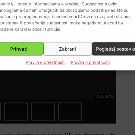
vanje i/ili pristup informacijama o uređaju. Suglasnost s ovim
hnologijama će nam omogućiti da obrađujemo podatke kao što su
našanje pri pregledavanju ili jedinstveni ID-ovi na ovoj web stranici.
pristanak ili povlačenje suglasnosti može negativno utjecati na
ređene karakteristike i funkcije.
Prihvati
Zabrani
Pogledaj postavk
Pravila o privatnosti
Pravila o privatnosti
Foto-HINA