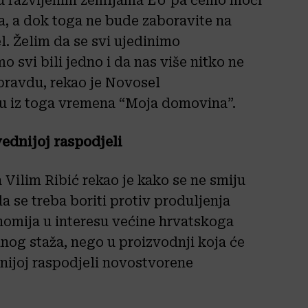
 u razvijenim zemljama EU pa ćemo moči
a, a dok toga ne bude zaboravite na
. Želim da se svi ujedinimo
mo svi bili jedno i da nas više nitko ne
epravdu, rekao je Novosel
u iz toga vremena “Moja domovina”.
vednijoj raspodjeli
 Vilim Ribić rekao je kako se ne smiju
da se treba boriti protiv produljenja
nomija u interesu većine hrvatskoga
nog staža, nego u proizvodnji koja će
nijoj raspodjeli novostvorene