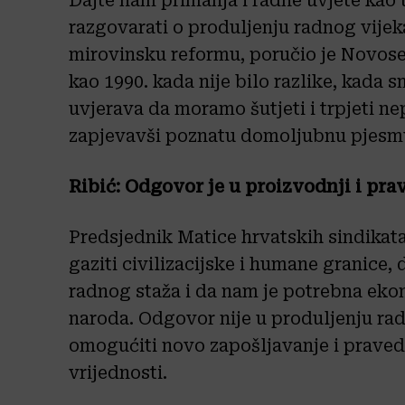
Dajte nam primanja i radne uvjete kao
razgovarati o produljenju radnog vijek
mirovinsku reformu, poručio je Novosel
kao 1990. kada nije bilo razlike, kada s
uvjerava da moramo šutjeti i trpjeti n
zapjevavši poznatu domoljubnu pjesm
Ribić: Odgovor je u proizvodnji i pra
Predsjednik Matice hrvatskih sindikata
gaziti civilizacijske i humane granice, 
radnog staža i da nam je potrebna eko
naroda. Odgovor nije u produljenju rad
omogućiti novo zapošljavanje i praved
vrijednosti.