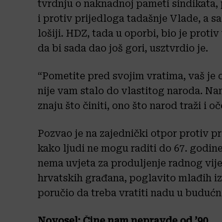
tvrdnju o naknadnoj pameti sindikata, p
i protiv prijedloga tadašnje Vlade, a sa
lošiji. HDZ, tada u oporbi, bio je prot
da bi sada dao još gori, usztvrdio je.
“Pometite pred svojim vratima, vaš je o
nije vam stalo do vlastitog naroda. Nam
znaju što činiti, ono što narod traži i o
Pozvao je na zajednički otpor protiv p
kako ljudi ne mogu raditi do 67. godine
nema uvjeta za produljenje radnog vije
hrvatskih građana, poglavito mlađih i
poručio da treba vratiti nadu u budućn
Novosel: Čine nam nepravde od ’90