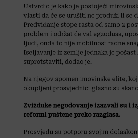
Ustvrdio je kako je postojeći mirovins
vlasti da će se urušiti ne produži li se
Predviđanje stope rasta od samo 2 post
problem i održat će val egzodusa, upoz
ljudi, onda to nije mobilnost radne sna
Iseljavanje iz zemlje jednaka je pošast 
suprotstaviti, dodao je.
Na njegov spomen imovinske elite, koja
okupljeni prosvjednici glasno su skandi
Zvižduke negodovanje izazvali su i i
reformi puštene preko razglasa.
Prosvjedu su potporu svojim dolaskom