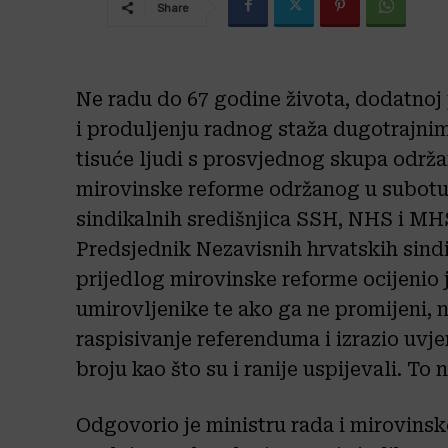
Share
Ne radu do 67 godine života, dodatnoj 
i produljenju radnog staža dugotrajni
tisuće ljudi s prosvjednog skupa održ
mirovinske reforme održanog u subotu 
sindikalnih središnjica SSH, NHS i M
Predsjednik Nezavisnih hrvatskih sind
prijedlog mirovinske reforme ocijenio 
umirovljenike te ako ga ne promijeni, n
raspisivanje referenduma i izrazio uvje
broju kao što su i ranije uspijevali. To
Odgovorio je ministru rada i mirovins