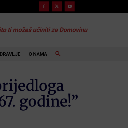
što ti možeš učiniti za Domovinu
DRAVLJE
O NAMA
prijedloga
67. godine!”