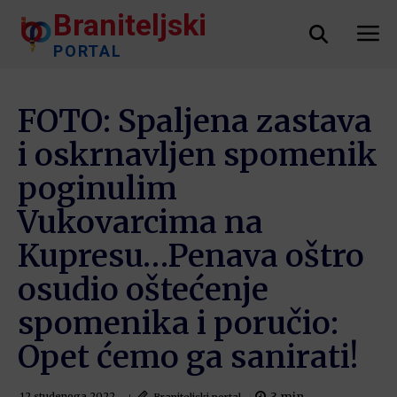
Braniteljski
PORTAL
FOTO: Spaljena zastava
i oskrnavljen spomenik
poginulim
Vukovarcima na
Kupresu…Penava oštro
osudio oštećenje
spomenika i poručio:
Opet ćemo ga sanirati!
Braniteljski portal
12 studenoga 2022.