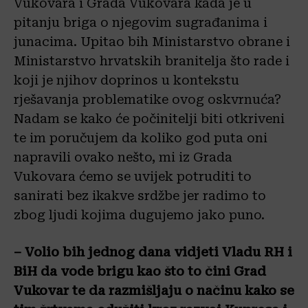
Vukovara i Grada Vukovara kada je u
pitanju briga o njegovim sugrađanima i
junacima. Upitao bih Ministarstvo obrane i
Ministarstvo hrvatskih branitelja što rade i
koji je njihov doprinos u kontekstu
rješavanja problematike ovog oskvrnuća?
Nadam se kako će počinitelji biti otkriveni
te im poručujem da koliko god puta oni
napravili ovako nešto, mi iz Grada
Vukovara ćemo se uvijek potruditi to
sanirati bez ikakve srdžbe jer radimo to
zbog ljudi kojima dugujemo jako puno.
– Volio bih jednog dana vidjeti Vladu RH i
BiH da vode brigu kao što to čini Grad
Vukovar te da razmišljaju o načinu kako se