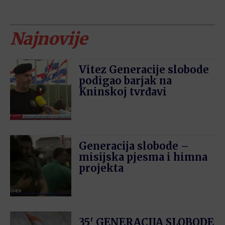
Najnovije
Vitez Generacije slobode
podigao barjak na
Kninskoj tvrđavi
Generacija slobode –
misijska pjesma i himna
projekta
35′ GENERACIJA SLOBODE