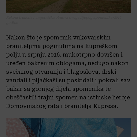
Rekonstrukcija i umjetnička obnova ovoga lijepog spomenika-2016
godine
Nakon što je spomenik vukovarskim
braniteljima poginulima na kupreškom
polju u srpnju 2016. mukotrpno dovršen i
uređen bakrenim oblogama, nedugo nakon
svečanog otvaranja i blagoslova, drski
vandali i pljačkaši su poskidali i pokrali sav
bakar sa gornjeg dijela spomenika te
obeščastili trajni spomen na istinske heroje
Domovinskog rata i branitelja Kupresa.