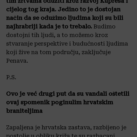
tim žrtvama odužiti kroz razvoj Kupresa i
cijelog tog kraja. Jedino to je dostojan
način da se odužimo ljudima koji su bili
najhrabriji kada je to trebalo.
Budimo
dostojni tih ljudi, a to možemo kroz
stvaranje perspektive i budućnosti ljudima
koji žive na tom području, zaključuje
Penava.
P.S.
Ovo je već drugi put da su vandali oštetili
ovaj spomenik poginulim hrvatskim
braniteljima
Zapaljena je hrvatska zastava, razbijeno je
postolje u obliku križa te su razbacani