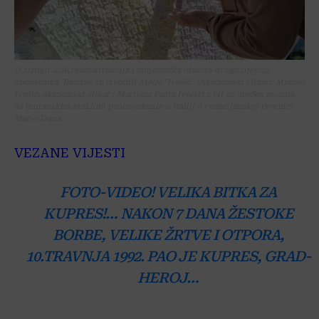
U srpnju 2016.rekonstrukcija i umjetnička obnova ovoga lijepog
spomenika. Radove su izvodili Atelje “Ivešić” (Akademski slikari: Mladen
Ivešić, akademski slikar i Marijana Pažin Ivešić) a bit će uređen mozaik
sa muranskim staklom proizvedenim u Italiji u venecijanskoj tvornici
Mario Dona.
VEZANE VIJESTI
FOTO-VIDEO! VELIKA BITKA ZA
KUPRES!… NAKON 7 DANA ŽESTOKE
BORBE, VELIKE ŽRTVE I OTPORA,
10.TRAVNJA 1992. PAO JE KUPRES, GRAD-
HEROJ…