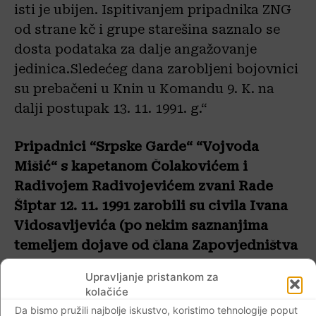
isti je ubijen. Ispitivanjem pripadnika ZNG
od strane kč i grupe starešina saznalo se
dosta podataka za dalje angažovanje
jedinica.Sledećeg dana zarobljeni bojovnici
su prebačeni u Knin u Komandu 9. K. na
dalji postupak 13. 11. 1991. g.“
Pripadnici “Srpske Garde“ “Vojvoda
Mišić“ s kapetanom Čolakovićem i
Radivojem Radivojevićem zvani Rade
Šiptar 12. 11. 1991 zarobili su civila Ivana
Vidosavljevića (po nekim saznanjima
temeljem dojave od člana Zapovjedništva
126. br).
Vidosavljević pod prisilom izvodi
Upravljanje pristankom za
“Srpsku Gardu“ na padine Svilaje (Bešlića
kolačiće
staje), omogućivši im zarobljavanje
Da bismo pružili najbolje iskustvo, koristimo tehnologije poput