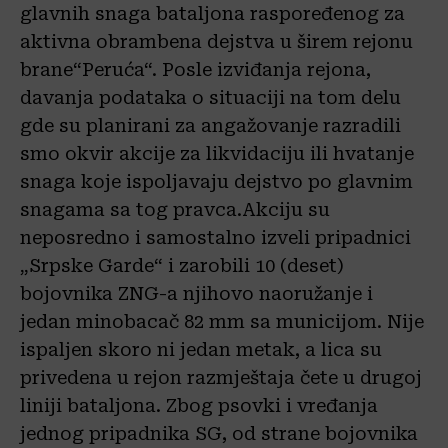
glavnih snaga bataljona raspoređenog za
aktivna obrambena dejstva u širem rejonu
brane“Peruća“. Posle izviđanja rejona,
davanja podataka o situaciji na tom delu
gde su planirani za angažovanje razradili
smo okvir akcije za likvidaciju ili hvatanje
snaga koje ispoljavaju dejstvo po glavnim
snagama sa tog pravca.Akciju su
neposredno i samostalno izveli pripadnici
„Srpske Garde“ i zarobili 10 (deset)
bojovnika ZNG-a njihovo naoružanje i
jedan minobacač 82 mm sa municijom. Nije
ispaljen skoro ni jedan metak, a lica su
privedena u rejon razmještaja čete u drugoj
liniji bataljona. Zbog psovki i vređanja
jednog pripadnika SG, od strane bojovnika