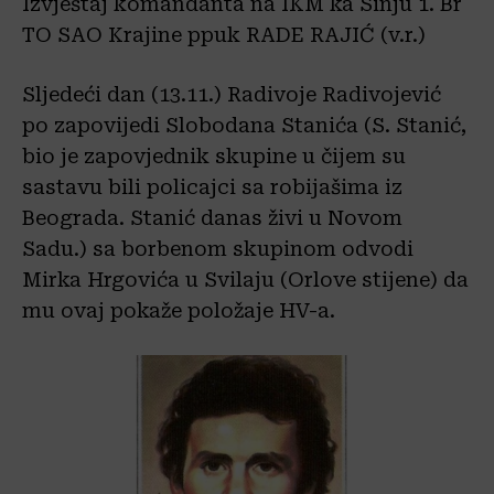
Izvještaj komandanta na IKM ka Sinju 1. Br
TO SAO Krajine ppuk RADE RAJIĆ (v.r.)
Sljedeći dan (13.11.) Radivoje Radivojević
po zapovijedi Slobodana Stanića (S. Stanić,
bio je zapovjednik skupine u čijem su
sastavu bili policajci sa robijašima iz
Beograda. Stanić danas živi u Novom
Sadu.) sa borbenom skupinom odvodi
Mirka Hrgovića u Svilaju (Orlove stijene) da
mu ovaj pokaže položaje HV-a.