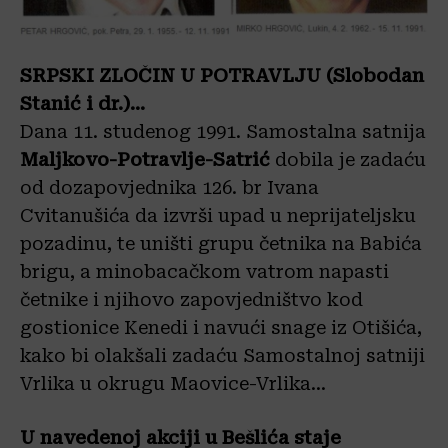
SRPSKI ZLOČIN U POTRAVLJU (Slobodan
Stanić i dr.)…
Dana 11. studenog 1991. Samostalna satnija
Maljkovo-Potravlje-Satrić
dobila je zadaću
od dozapovjednika 126. br Ivana
Cvitanušića da izvrši upad u neprijateljsku
pozadinu, te uništi grupu četnika na Babića
brigu, a minobacačkom vatrom napasti
četnike i njihovo zapovjedništvo kod
gostionice Kenedi i navući snage iz Otišića,
kako bi olakšali zadaću Samostalnoj satniji
Vrlika u okrugu Maovice-Vrlika…
U navedenoj akciji u Bešlića staje