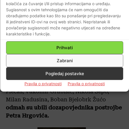
pripadnika Samostalne satnije Maljkovo-
kolačića za čuvanje i/ili pristup informacijama o uređaju.
Suglasnost s ovim tehnologijama će nam omogućiti da
Potravlje-Satrić.
obrađujemo podatke kao što su ponašanje pri pregledavanju
ili jedinstveni ID-ovi na ovoj web stranici. Nepristanak ili
Nakon izvedene akcije zarobljavanja I.
povlačenje suglasnosti može negativno utjecati na određene
karakteristike i funkcije.
Vidosavljevića četnici su upali u njegovoj
kući u selu Potravlju. Zarobljeno je 10
Prihvati
branitelja koje su doveli u blizinu mjesta
gdje su bili položaji haubica (oko Kenedija)
Zabrani
u selu Potravlju. Skupina četnika: Radovan
Pogledaj postavke
Tojagić, Branko Jakšić, Branko Mioković,
Nedeljko Sedlan, Đorđe Isailović, Nebojša
Pravila o privatnosti
Pravila o privatnosti
Plećaš, Vukomir Grubišić, Nikola Šepo,
Milan Radusina, Boban Bjelobrk Žućo
odmah su ubili dozapovjednika postrojbe
Petra Hrgovića.