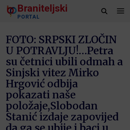
Braniteljski
PORTAL
FOTO: SRPSKI ZLOČIN
U POTRAVLJU!…Petra
su četnici ubili odmah a
Sinjski vitez Mirko
Hrgović odbija
pokazati naše
položaje,Slobodan
Stanić izdaje zapovijed
da ga se ubije i baci u