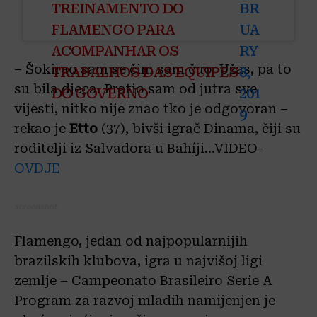
TREINAMENTO DO
BR
FLAMENGO PARA
UA
ACOMPANHAR OS
RY
– Šokirao sam se čim sam čuo. Užas, pa to
TRABALHOS DAS EQUIPES
8,
su bila djeca. Pratio sam od jutra sve
DO GOVERNO
201
vijesti, nitko nije znao tko je odgovoran –
9
rekao je
Etto
(37), bivši igrač Dinama, čiji su
roditelji iz Salvadora u Bahíji…VIDEO-
OVDJE
screenshot
Flamengo, jedan od najpopularnijih
brazilskih klubova, igra u najvišoj ligi
zemlje – Campeonato Brasileiro Serie A
Program za razvoj mladih namijenjen je