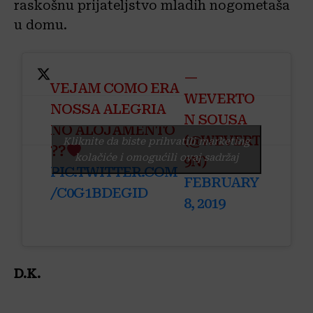
raskošnu prijateljstvo mladih nogometaša
u domu.
—
VEJAM COMO ERA
WEVERTO
NOSSA ALEGRIA
N SOUSA
NO ALOJAMENTO
(@WEVERT
Kliknite da biste prihvatili marketing
??
kolačiće i omogućili ovaj sadržaj
9N)
PIC.TWITTER.COM
FEBRUARY
/C0G1BDEGID
8, 2019
D.K.