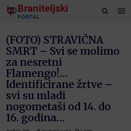
Braniteljski
PORTAL
(FOTO) STRAVIČNA
SMRT – Svi se molimo
za nesretni
Flamengo!…
Identificirane žrtve –
svi su mladi
nogometaši od 14. do
16. godina…
Braniteljski portal
9 veljače 2019.