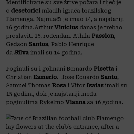
Identificirane su sve žrtve požara i riječ je
o
desetorici
mlađih igrača brazilskog
Flamenga. Najmlađi je imao 14, a najstariji
16 godina.Arthur
Vinícius
danas je trebao
proslaviti 15. rođendan. Athila
Passion
,
Gedson
Santos
, Pablo Henrique
da
Silva
imali su 14 godina.
Poginuli su i golmani Bernardo
Pisetta
i
Christian
Esmerio
. Jose Eduardo
Santo
,
Samuel Thomas
Rosa
i Vitor
Isaias
imali su
15 godina, dok je najstariji među
poginulima Rykelmo
Vianna
sa 16 godina.