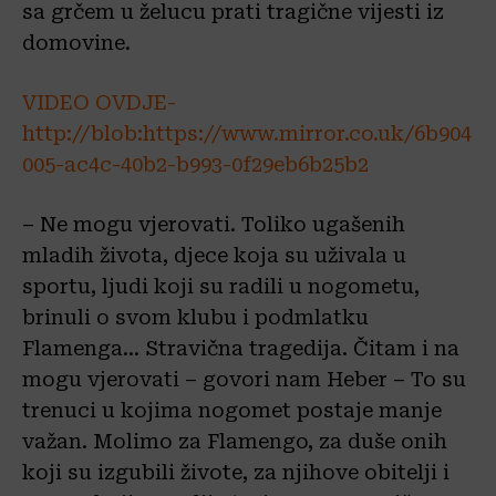
sa grčem u želucu prati tragične vijesti iz
domovine.
VIDEO OVDJE-
http://blob:https://www.mirror.co.uk/6b904
005-ac4c-40b2-b993-0f29eb6b25b2
– Ne mogu vjerovati. Toliko ugašenih
mladih života, djece koja su uživala u
sportu, ljudi koji su radili u nogometu,
brinuli o svom klubu i podmlatku
Flamenga… Stravična tragedija. Čitam i na
mogu vjerovati – govori nam Heber – To su
trenuci u kojima nogomet postaje manje
važan. Molimo za Flamengo, za duše onih
koji su izgubili živote, za njihove obitelji i