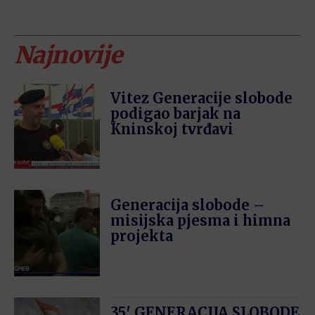
Najnovije
Vitez Generacije slobode
podigao barjak na
Kninskoj tvrđavi
Generacija slobode –
misijska pjesma i himna
projekta
35′ GENERACIJA SLOBODE