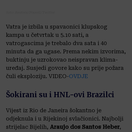
foto: Reuters/Pixsell/Twitter
Vatra je izbila u spavaonici klupskog
kampa u četvrtak u 5.10 sati, a
vatrogascima je trebalo dva sata i 40
minuta da ga ugase. Prema nekim izvorima,
buktinju je uzrokovao neispravan klima-
uređaj. Susjedi govore kako su prije požara
čuli eksploziju. VIDEO-
OVDJE
Šokirani su i HNL-ovi Brazilci
Vijest iz Rio de Janeira šokantno je
odjeknula i u Rijekinoj svlačionici. Najbolji
strijelac Bijelih,
Araujo dos Santos Heber
,