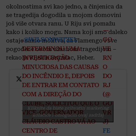
okolnostima svi kao jedno, a činjenica da
se tragedija dogodila u mojom domovini
još više otvara ranu. U Riju svi pomažu
—
kako i koliko mogu. Nama koji smo daleko
.
@WILSONWITZEL
GO
ostaje samo molitva, za Flamengo i sve
DETERMINOU UMA
VE
pogođene ovom užasnom tragedijom –
INVESTIGAÇÃO
RN
rekao je Rijekin Brazilac, Heber.
MINUCIOSA DAS CAUSAS
O
DO INCÊNDIO E, DEPOIS
DO
DE ENTRAR EM CONTATO
RJ
COM A DIREÇÃO DO
(@
CLUBE, SOLICITOU QUE O
GO
Kliknite da biste prihvatili marketing
VICE-GOVERNADOR
VR
kolačiće i omogućili ovaj sadržaj
CLÁUDIO CASTRO VÁ AO
J)
CENTRO DE
FE