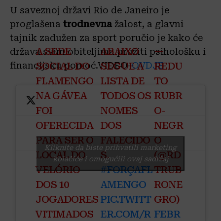
U saveznoj državi Rio de Janeiro je
proglašena
trodnevna
žalost, a glavni
tajnik zadužen za sport poručio je kako će
A SEDE
ABAIXO
—
država svim obiteljima pružiti psihološku i
SOCIAL DO
SEGUE A
REDU
financijsku pomoć.VIDEO-
OVDJE
FLAMENGO
LISTA DE
TO
NA GÁVEA
TODOS OS
RUBR
FOI
NOMES
O-
OFERECIDA
DOS
NEGR
PARA SER O
FALECIDO
O
Kliknite da biste prihvatili marketing
LOCAL DO
S.
(@RD
kolačiće i omogućili ovaj sadržaj
VELÓRIO
#FORÇAFL
TRUB
DOS 10
AMENGO
RONE
JOGADORES
PIC.TWITT
GRO)
VITIMADOS
ER.COM/R
FEBR