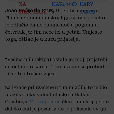
NA
KAR0449D
UARY
Joao Pedro da Cruz,
16-godišnji igrač u
TRAGÉDIA.
J
8, 2019
Flamengo omladinskoj ligi, izjavio je kako
je odlučio da ne ostane noć u pogonu u
četvrtak jer tim neće ići u petak. Umjesto
toga, otišao je u kuću prijatelja.
“Većina njih (ekipa) ostala je, moji prijatelji
su ostali”, rekao je. “Danas sam se probudio
i čuo tu strašnu vijest.”
Za igrače prihvaćene u tim mladih, to je bio
brazilski ekvivalent ulasku u Dallas
Cowboys.
Video posted
član tima koji je bio
daleko kad je požar izbio je pokazala svoju