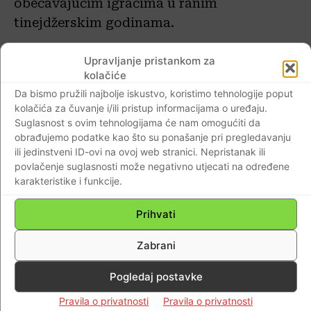
obećavajućim igračima u ranim
tinejdžerskim godinama.
Najmoderniji centar za obuku proširen je
Upravljanje pristankom za
kolačiće
prije dva mjeseca, navodi Reuters.
Da bismo pružili najbolje iskustvo, koristimo tehnologije poput
kolačića za čuvanje i/ili pristup informacijama o uređaju.
Neke od najvećih brazilskih zvijezda igrale
Suglasnost s ovim tehnologijama će nam omogućiti da
su u Flamengu, među njima Romário,
obrađujemo podatke kao što su ponašanje pri pregledavanju
ili jedinstveni ID-ovi na ovoj web stranici. Nepristanak ili
Ronaldinho i Zico, koji su predstavljali
povlačenje suglasnosti može negativno utjecati na određene
zemlju na Svjetskim prvenstvima, i mnogi
karakteristike i funkcije.
drugi koji su igrali za istaknute momčadi u
inozemstvu.
Prihvati
Zabrani
Igrač Real Madrida Vinícius Júnior objavio
je tweet: “Molite za sve”, dok je službeni
Pogledaj postavke
Twitter Flamengo rekao da je klub “u
Pravila o privatnosti
Pravila o privatnosti
žalosti”.