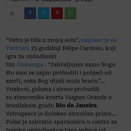
4
min.
“Vatra je bila u mojoj sobi”,
napisao je na
Twitteru
15-godišnji Felipe Cardoso, koji
igra za omladinski
tim
Flamenga
. “Zahvaljujem samo Bogu
što sam se uspio probuditi i pobjeći od
smrti, neka Bog utješi moju braću.”…
Vriskovi, galama i sirene probudili
su stanovnike kvarta Vargem Grande u
brazilskom gradu
Rio de Janeiru
.
Vatrogasce je dočekao stravičan prizor…
Požar je zahvatio spavaonicu u centru za
trening omladinskog tima jednog od