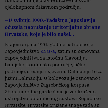
funkcioniranje pravne države na svom
cjelokupnom državnom području.
–
U svibnju 1990.-Tadašnja Jugoslavija
oduzela naoružanje teritorijalne obrane
Hrvatske, koje je bilo naše!…
Krajem srpnja 1991. godine ustrojeno je
Zapovjedništvo
ZNG-a,
zatim su osnovana
zapovjedništva za istočnu Slavoniju,
banijsko-kordunsko područje, ličko
područje, srednju i sjevernu Dalmaciju te za
južnu Dalmaciju. U kolovozu je osnovano i
Zapovjedništvo Zagrebačkog korpusa
Zbora narodne garde čime je zaokruženo
ustrojstvo obrambenog sustava Republike
Hrvatske. Hrvatske oružane snage tada su