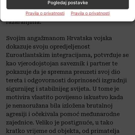
Pogledaj postavke
humanitarne pomoći u nesrećama,
stradavanjima, patnjama ili velikim
Pravila o privatnosti
Pravila o privatnosti
razaranjima.
Svojim angažmanom Hrvatska vojska
dokazuje svoju opredjeljenost
Euroatlantskim integracijama, potvrđuje se
kao vjerodojstojan saveznik i partner te
pokazuje da je spremna preuzeti svoj dio
tereta i odgovornosti doprinoseći izgradnji
sigurnijeg i stabilnijeg svijeta. U tome je
motivira vlastito povijesno iskustvo kada
je nenaoružana bila izložena brutalnoj
agresiji i očekivala pomoć međunarodne
zajednice. Veliko je postignuće, u tako
kratko vrijeme od objekta, od primatelja