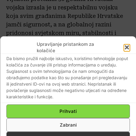
vojska izrasla je u respektabilnu vojsku
koja svim građanima Republike Hrvatske
jamči sigurnost, a na globalnoj razini
pridonosi svjetskom miru, stabilnosti i
sigurnosti sudjelujući u međunarodnim
Upravljanje pristankom za
misijama i operacijama potpore miru.
kolačiće
Da bismo pružili najbolje iskustvo, koristimo tehnologije poput
kolačića za čuvanje i/ili pristup informacijama o uređaju.
Aktivan doprinos u NATO-ovim
Suglasnost s ovim tehnologijama će nam omogućiti da
operacijama i misijama UN-a i EU-a
obrađujemo podatke kao što su ponašanje pri pregledavanju
ili jedinstveni ID-ovi na ovoj web stranici. Nepristanak ili
Kao članica UN-a, EU-a i NATO-a, Hrvatska
povlačenje suglasnosti može negativno utjecati na određene
karakteristike i funkcije.
više od dva desetljeća sudjeluje u mirovnim
misijama, operacijama i aktivnostima, od
Prihvati
Litve, Poljske i Kosova preko Zapadne
Sahare i Sredozemlja do Iraka i
Zabrani
Afganistana, potaknuta potrebom pružanja