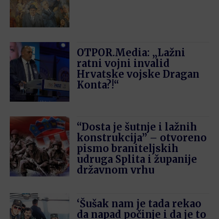
OTPOR.Media: „Lažni
ratni vojni invalid
Hrvatske vojske Dragan
Konta?!“
“Dosta je šutnje i lažnih
konstrukcija” – otvoreno
pismo braniteljskih
udruga Splita i županije
državnom vrhu
‘Šušak nam je tada rekao
da napad počinje i da je to