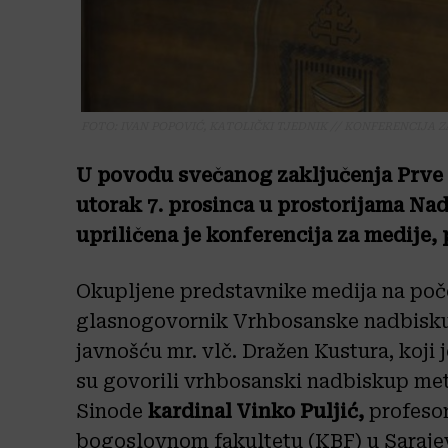
FOTO: IVAN POPOVIĆ, KATOLIČKI TJEDNIK // KONFERENCIJA 
U povodu svečanog zaključenja Prve 
utorak 7. prosinca u prostorijama Na
upriličena je konferencija za medije,
Okupljene predstavnike medija na poče
glasnogovornik Vrhbosanske nadbiskup
javnošću mr. vlč. Dražen Kustura, koji 
su govorili vrhbosanski nadbiskup met
Sinode
kardinal Vinko Puljić,
profeso
bogoslovnom fakultetu (KBF) u Sarajevu