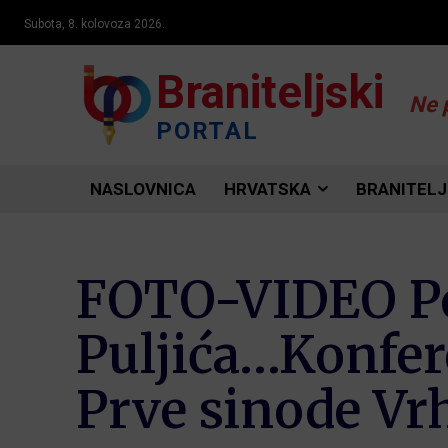
Subota, 8. kolovoza 2026.
Braniteljski
Ne 
PORTAL
NASLOVNICA
HRVATSKA
BRANITELJ
FOTO-VIDEO Pos
Puljića…Konfere
Prve sinode Vr