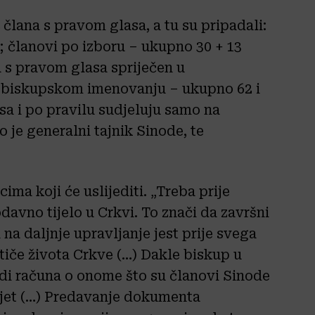
člana s pravom glasa, a tu su pripadali:
; članovi po izboru – ukupno 30 + 13
 s pravom glasa spriječen u
 biskupskom imenovanju – ukupno 62 i
a i po pravilu sudjeluju samo na
 je generalni tajnik Sinode, te
ima koji će uslijediti. „Treba prije
davno tijelo u Crkvi. To znači da završni
na daljnje upravljanje jest prije svega
tiče života Crkve (…) Dakle biskup u
vodi računa o onome što su članovi Sinode
avjet (…) Predavanje dokumenta