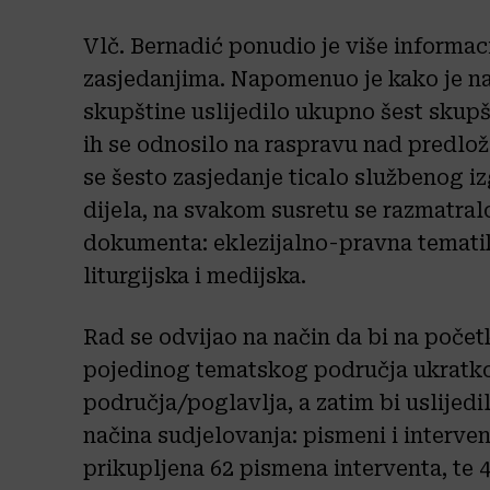
Vlč. Bernadić ponudio je više informac
zasjedanjima. Napomenuo je kako je n
skupštine uslijedilo ukupno šest skupš
ih se odnosilo na raspravu nad pred
se šesto zasjedanje ticalo službenog i
dijela, na svakom susretu se razmatra
dokumenta: eklezijalno-pravna tematik
liturgijska i medijska.
Rad se odvijao na način da bi na poče
pojedinog tematskog područja ukratko 
područja/poglavlja, a zatim bi uslijedi
načina sudjelovanja: pismeni i interven
prikupljena 62 pismena interventa, te 4