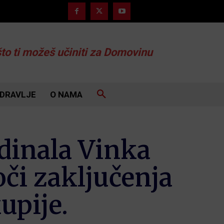
što ti možeš učiniti za Domovinu
DRAVLJE
O NAMA
dinala Vinka
či zaključenja
upije.