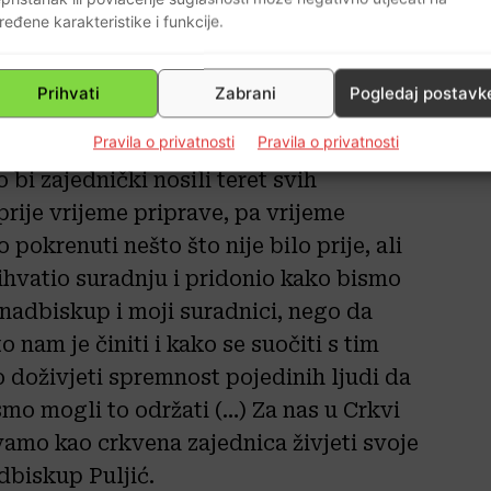
ređene karakteristike i funkcije.
Prihvati
Zabrani
Pogledaj postavk
Pravila o privatnosti
Pravila o privatnosti
znači ići zajedno, te ju je u
bi zajednički nosili teret svih
prije vrijeme priprave, pa vrijeme
pokrenuti nešto što nije bilo prije, ali
rihvatio suradnju i pridonio kako bismo
 nadbiskup i moji suradnici, nego da
 nam je činiti i kako se suočiti s tim
o doživjeti spremnost pojedinih ljudi da
mo mogli to održati (…) Za nas u Crkvi
amo kao crkvena zajednica živjeti svoje
dbiskup Puljić.