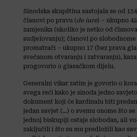
Sinodska skupština sastojala se od 134 
članovi po pravu (
de iure
) – ukupno 42
zamjenika (ukoliko je netko od članova
sudjelovanju); članovi po slobodnome
promatrači – ukupno 17 (bez prava glas
svečanom otvaranju i zatvaranju), kazao
progovorio o glasačkom dijelu.
Generalni vikar zatim je govorio o korac
svega reći kako je sinoda jedno savjeto
dokument koji će kardinalu biti predan 
jedan savjet (…) o svemu onome što se 
jednoj biskupiji ostaje slobodan, ali 
zaključili i što su mu predložili kao s