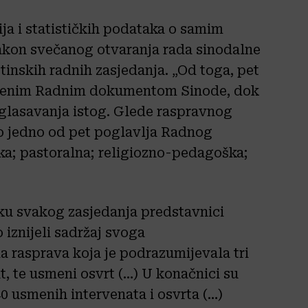
ija i statističkih podataka o samim
akon svečanog otvaranja rada sinodalne
tinskih radnih zasjedanja. „Od toga, pet
loženim Radnim dokumentom Sinode, dok
zglasavanja istog. Glede raspravnog
lo jedno od pet poglavlja Radnog
a; pastoralna; religiozno-pedagoška;
tku svakog zasjedanja predstavnici
iznijeli sadržaj svoga
la rasprava koja je podrazumijevala tri
t, te usmeni osvrt (…) U konačnici su
0 usmenih intervenata i osvrta (…)