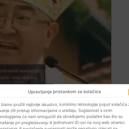
prihvatili marketing
ućili ovaj sadržaj
Upravljanje pristankom za kolačiće
 bismo pružili najbolje iskustvo, koristimo tehnologije poput kolačića
vanje i/ili pristup informacijama o uređaju. Suglasnost s ovim
hnologijama će nam omogućiti da obrađujemo podatke kao što su
našanje pri pregledavanju ili jedinstveni ID-ovi na ovoj web stranici.
pristanak ili povlačenje suglasnosti može negativno utjecati na