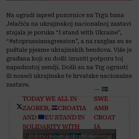
Na ogradi ispred pozornice na Trgu bana
Jelačića na ukrajinskoj nacionalnoj zastavi
stajala je poruka “I stand with Ukraine”,
“#stoprussianagression”, a na razglas su se
puštale pjesme ukrajinskih bendova. Više je
građana koji su došli izraziti potporu toj
napadnutoj zemlji. Došli su na Trg ogrnuti
ili noseći ukrajinske te hrvatske nacionalne
zastave.
—
TODAY WE ALL IN
SWE
ZAGREB,
CROATIA
AMB
AND
EU STAND IN
CROAT
SOLIDARITY WITH
IA
UKRAINE!
(@SWE
Kliknite da biste prihvatili marketing