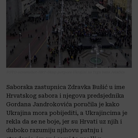
FOTO-screenshot-HRT-Skup potpore Ukrajini na Trgu bana Jelačića
Saborska zastupnica Zdravka Bušić u ime
Hrvatskog sabora i njegova predsjednika
Gordana Jandrokovića poručila je kako
Ukrajina mora pobijediti, a Ukrajincima je
rekla da se ne boje, jer su Hrvati uz njih i
duboko razumiju njihovu patnju i