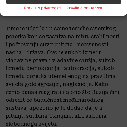
Organizacija za europsku sigurnost i
Pravila o privatnosti
Pravila o privatnosti
suradnju.
Time je udarila i u same temelje svjetskog
poretka koji se zasniva na miru, stabilnosti
i poštovanju suvereniteta i neovisnosti
nacija i država. Ovo je sukob između
vladavine prava i vladavine oružja, sukob
između demokracija i autokracija, sukob
između poretka utemeljenog na pravilima i
svijeta gole agresije”, naglasio je. Kako
ćemo danas reagirati na ono što Rusija čini,
odredit će budućnost međunarodnog
sustava, upozorio je te dodao da je u
pitanju sudbina Ukrajine, ali i sudbina
slobodnoga svijeta.