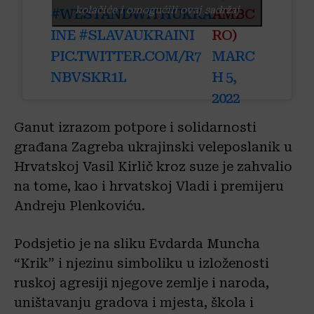
kolačiće i omogućili ovaj sadržaj
#WESTANDWITHUKRA
AMBC
INE
#SLAVAUKRAINI
RO)
PIC.TWITTER.COM/R7
MARC
NBVSKR1L
H 5,
2022
Ganut izrazom potpore i solidarnosti
građana Zagreba ukrajinski veleposlanik u
Hrvatskoj Vasil Kirlič kroz suze je zahvalio
na tome, kao i hrvatskoj Vladi i premijeru
Andreju Plenkoviću.
Podsjetio je na sliku Evdarda Muncha
“Krik” i njezinu simboliku u izloženosti
ruskoj agresiji njegove zemlje i naroda,
uništavanju gradova i mjesta, škola i