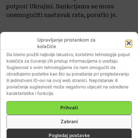
potpori Ukrajini. Sankcijama se mora
onemogućiti nastavak rata, poručio je.
Upravljanje pristankom za
Ministar znanosti i obrazovanja Radovan
kolačiće
Fuchs rekao je da je Rusija grubo pogazila
Da bismo pružili najbolje iskustvo, koristimo tehnologije poput
suverenitet Ukrajine i međunarodno pravo
kolačića za čuvanje i/ili pristup informacijama o uređaju.
te da danas muškarci, žene i djeca opet
Suglasnost s ovim tehnologijama će nam omogućiti da
obrađujemo podatke kao što su ponašanje pri pregledavanju
umiru jer je netko odlučio da njihova
ili jedinstveni ID-ovi na ovoj web stranici. Nepristanak ili
zemlja, Ukrajina, nema pravo na
povlačenje suglasnosti može negativno utjecati na određene
postojanje. Nitko to ne može ničim
karakteristike i funkcije.
opravdati, rekao je i upozorio da je Rusija
Prihvati
brutalnim i masovnim napadom na
Ukrajinu pogazila Povelju UN-a kao i
Zabrani
Helsinški završni akt i Europsku
sigurnosnu povelju, na kojima počiva
Pogledaj postavke