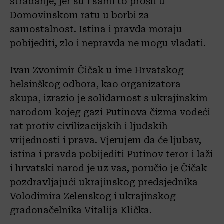
stradanje, jer su i sami to prošli u
Domovinskom ratu u borbi za
samostalnost. Istina i pravda moraju
pobijediti, zlo i nepravda ne mogu vladati.
Ivan Zvonimir Čičak u ime Hrvatskog
helsinškog odbora, kao organizatora
skupa, izrazio je solidarnost s ukrajinskim
narodom kojeg gazi Putinova čizma vodeći
rat protiv civilizacijskih i ljudskih
vrijednosti i prava. Vjerujem da će ljubav,
istina i pravda pobijediti Putinov teror i laži
i hrvatski narod je uz vas, poručio je Čičak
pozdravljajući ukrajinskog predsjednika
Volodimira Zelenskog i ukrajinskog
gradonačelnika Vitalija Klička.