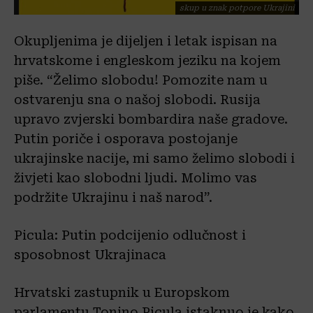
skup u znak potpore Ukrajini
Okupljenima je dijeljen i letak ispisan na
hrvatskome i engleskom jeziku na kojem
piše. “Želimo slobodu! Pomozite nam u
ostvarenju sna o našoj slobodi. Rusija
upravo zvjerski bombardira naše gradove.
Putin poriče i osporava postojanje
ukrajinske nacije, mi samo želimo slobodi i
živjeti kao slobodni ljudi. Molimo vas
podržite Ukrajinu i naš narod”.
Picula: Putin podcijenio odlučnost i
sposobnost Ukrajinaca
Hrvatski zastupnik u Europskom
parlamentu Tonino Picula istaknuo je kako