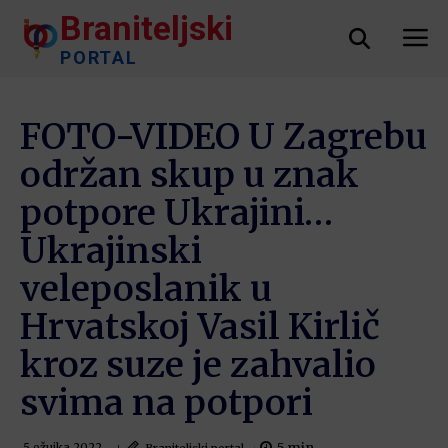
Braniteljski
PORTAL
FOTO-VIDEO U Zagrebu
održan skup u znak
potpore Ukrajini…
Ukrajinski
veleposlanik u
Hrvatskoj Vasil Kirlič
kroz suze je zahvalio
svima na potpori
Braniteljski portal
5 ožujka 2022.