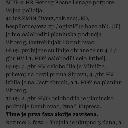
MUP-a HR Herceg Bosne i snage potpore
Vojna policija,
40.inž.ZMIN,diverz,.tak.snaj.,ED,
bespilotne,veza zp.,logističke baze,abk. Cilj
je bio osloboditi planinska područja
Vitorog,Jastrebinjak i Demirovac.
08.09. probijene su linije obrane te su 4. i 7.
gbr HV i 1. HGZ oslobodili selo Pribelj.
09.09. 7. gbr HV oslobodila je Mlinište,
prijevoj na cesti prema Šipovu, 4. gbr HV
izbila je na Jastrebnjak, a 1. HGZ na planinu
Vitorog.
10.09. 2. gbr HVO oslobodila je planinsko
područje Demirovac, iznad Kupresa.
Time je prva faza akcije završena.
Rezime: I. faza – Trajala je ukupno 3 dana, a