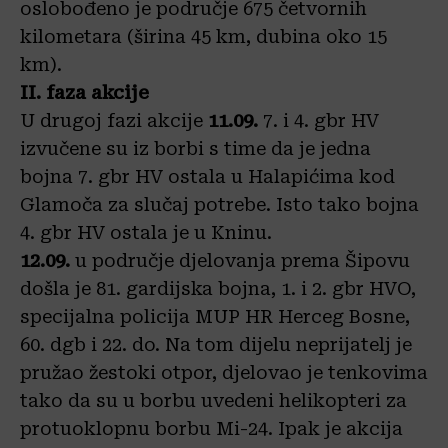
oslobođeno je područje 675 četvornih
kilometara (širina 45 km, dubina oko 15
km).
II. faza akcije
U drugoj fazi akcije
11.09.
7. i 4. gbr HV
izvučene su iz borbi s time da je jedna
bojna 7. gbr HV ostala u Halapićima kod
Glamoča za slučaj potrebe. Isto tako bojna
4. gbr HV ostala je u Kninu.
12.09.
u područje djelovanja prema Šipovu
došla je 81. gardijska bojna, 1. i 2. gbr HVO,
specijalna policija MUP HR Herceg Bosne,
60. dgb i 22. do. Na tom dijelu neprijatelj je
pružao žestoki otpor, djelovao je tenkovima
tako da su u borbu uvedeni helikopteri za
protuoklopnu borbu Mi-24. Ipak je akcija