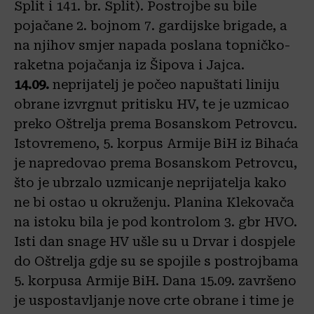
Split i 141. br. Split). Postrojbe su bile
pojačane 2. bojnom 7. gardijske brigade, a
na njihov smjer napada poslana topničko-
raketna pojačanja iz Šipova i Jajca.
14.09.
neprijatelj je počeo napuštati liniju
obrane izvrgnut pritisku HV, te je uzmicao
preko Oštrelja prema Bosanskom Petrovcu.
Istovremeno, 5. korpus Armije BiH iz Bihaća
je napredovao prema Bosanskom Petrovcu,
što je ubrzalo uzmicanje neprijatelja kako
ne bi ostao u okruženju. Planina Klekovača
na istoku bila je pod kontrolom 3. gbr HVO.
Isti dan snage HV ušle su u Drvar i dospjele
do Oštrelja gdje su se spojile s postrojbama
5. korpusa Armije BiH. Dana 15.09. završeno
je uspostavljanje nove crte obrane i time je