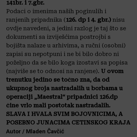
141br. i 7.gbr.
Podaci o imenima naših poginulih i
ranjenih pripadnika (
126. dp i 4. gbr.)
nisu
ovdje navedeni, a jedini razlog je taj što se
dokumenti sa izviješćima postrojbi s
bojišta nalaze u arhivima, a ručni (osobni)
zapisi su nepotpuni i ne bi bilo dobro ni
poželjno da se bilo koga izostavi sa popisa
(najviše se to odnosi na ranjene).
U ovom
trenutku jedino se točno zna, da od
ukupnog broja nastradalih u borbama u
operaciji „Maestral“ pripadnici 126.dp
čine vrlo mali postotak nastradalih.
SLAVA I HVALA SVIM BOJOVNICIMA, A
POSEBNO JUNACIMA CETINSKOG KRAJA
Autor / Mladen Čavčić