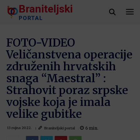
Braniteljski
PORTAL
FOTO-VIDEO
Veličanstvena operacije
združenih hrvatskih
snaga “Maestral” :
Strahovit poraz srpske
vojske koja je imala
velike gubitke
6
min.
Braniteljski portal
13 rujna 2022.