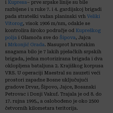
i
Kupresa
– prve srpske linije su bile
razbijene i u ruke 7. i 4. gardijskoj brigadi
pada strateški važan planinski vrh
Veliki
Vitorog
, visok 1906 m/nm, odakle se
kontrolira široko područje od
Kupreškog
polja
i Glamoča sve do
Šipova
, Jajca
i
Mrkonjić Grada
. Nasuprot hrvatskim
snagama bilo je 7 lakih pješačkih srpskih
brigada, jedna motorizirana brigada i dva
oklopljena bataljuna 2. Krajiškog korpusa
VRS. U operaciji Maestral su zauzeti veći
prostori zapadne Bosne uključujući
gradove Drvar, Šipovo, Jajce, Bosanski
Petrovac i Donji Vakuf. Trajala je od 8. do
17. rujna 1995., a oslobođeno je oko 2500
četvornih kilometara teritorija.