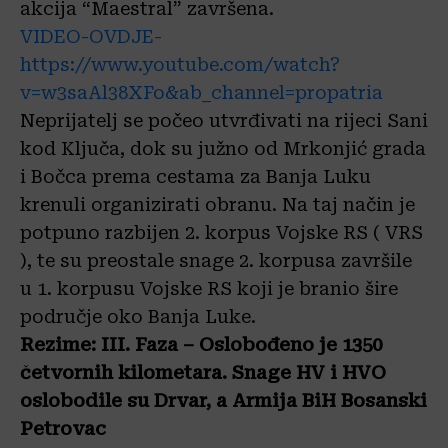
akcija “Maestral” završena.
VIDEO-OVDJE-
https://www.youtube.com/watch?
v=w3saAl38XFo&ab_channel=propatria
Neprijatelj se počeo utvrđivati na rijeci Sani
kod Ključa, dok su južno od Mrkonjić grada
i Bočca prema cestama za Banja Luku
krenuli organizirati obranu. Na taj način je
potpuno razbijen 2. korpus Vojske RS ( VRS
), te su preostale snage 2. korpusa završile
u 1. korpusu Vojske RS koji je branio šire
područje oko Banja Luke.
Rezime: III. Faza – Oslobođeno je 1350
četvornih kilometara. Snage HV i HVO
oslobodile su Drvar, a Armija BiH Bosanski
Petrovac