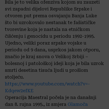
Bila je to velika ofenziva kojom su zauzeti
svi zapadni dijelovi Republike Srpske i
otvoren put prema osvajanju Banja Luke
što bi uzrokovalo nestanak te fašističke
tvorevine koja je nastala na etničkom
čišćenju i genocidu u periodu 1992-199
5.
Ujedno, veliki poraz srpske vojske u
periodu od 9 dana, usprkos jakom otporu,
značio je kraj snova o Velikoj Srbiji –
bolesnoj i patološkoj ideji koja je bila uzrok
smrti desetina tisuća ljudi u prošlom
stoljeću.
https://www.youtube.com/watch?v=-
Kdqew2efKE
Operacija Maestral počela je na današnji
dan 8. rujna 1995., iz smjera
Glamoča