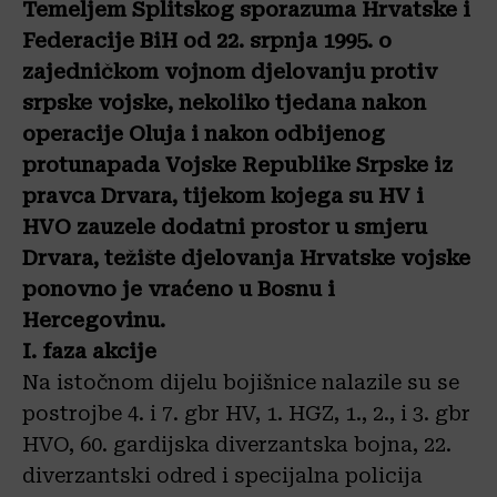
Temeljem Splitskog sporazuma Hrvatske i
Federacije BiH od 22. srpnja 1995. o
zajedničkom vojnom djelovanju protiv
srpske vojske, nekoliko tjedana nakon
operacije Oluja i nakon odbijenog
protunapada Vojske Republike Srpske iz
pravca Drvara, tijekom kojega su HV i
HVO zauzele dodatni prostor u smjeru
Drvara, težište djelovanja Hrvatske vojske
ponovno je vraćeno u Bosnu i
Hercegovinu.
I. faza akcije
Na istočnom dijelu bojišnice nalazile su se
postrojbe 4. i 7. gbr HV, 1. HGZ, 1., 2., i 3. gbr
HVO, 60. gardijska diverzantska bojna, 22.
diverzantski odred i specijalna policija