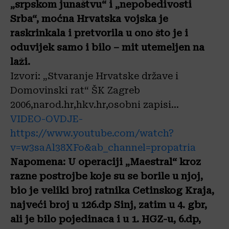
„srpskom junaštvu“ i „nepobedivosti
Srba“, moćna Hrvatska vojska je
raskrinkala i pretvorila u ono što je i
oduvijek samo i bilo – mit utemeljen na
laži.
Izvori: „Stvaranje Hrvatske države i
Domovinski rat“ ŠK Zagreb
2006,narod.hr,hkv.hr,osobni zapisi…
VIDEO-OVDJE-
https://www.youtube.com/watch?
v=w3saAl38XFo&ab_channel=propatria
Napomena
: U operaciji „Maestral“ kroz
razne postrojbe koje su se borile u njoj,
bio je veliki broj ratnika Cetinskog Kraja,
najveći broj u 126.dp Sinj, zatim u 4. gbr,
ali je bilo pojedinaca i u 1. HGZ-u, 6.dp,