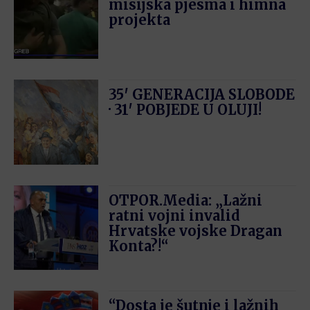
misijska pjesma i himna
projekta
35′ GENERACIJA SLOBODE
· 31′ POBJEDE U OLUJI!
OTPOR.Media: „Lažni
ratni vojni invalid
Hrvatske vojske Dragan
Konta?!“
“Dosta je šutnje i lažnih