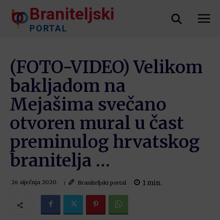
Braniteljski
PORTAL
(FOTO-VIDEO) Velikom
bakljadom na
Mejašima svečano
otvoren mural u čast
preminulog hrvatskog
branitelja …
1
min.
Braniteljski portal
26 siječnja 2020.