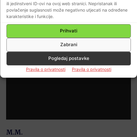
ili jedinstveni ID-ovi na ovoj web stranici. Nepristanak ili
koje je Hrvatska iznenadila htjeli…
povlačenje suglasnosti može negativno utjecati na određene
karakteristike i funkcije.
Damir Markuš-Facebook-Krstatice -
Prihvati
1
od 12
Imotski, danas završeno. Raketa
Zabrani
Pogledaj postavke
Pravila o privatnosti
Pravila o privatnosti
M.M.