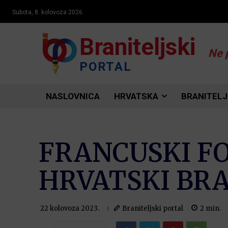
Subota, 8. kolovoza 2026.
Braniteljski
Ne 
PORTAL
NASLOVNICA
HRVATSKA
BRANITELJ
FRANCUSKI FO
HRVATSKI BRAN
Braniteljski portal
2
min.
22 kolovoza 2023.