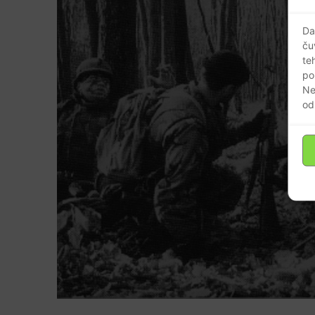
Da
ču
te
po
Ne
od