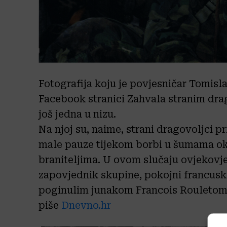
Fotografija koju je povjesničar Tomisl
Facebook stranici Zahvala stranim dr
još jedna u nizu.
Na njoj su, naime, strani dragovoljci p
male pauze tijekom borbi u šumama oko
braniteljima. U ovom slučaju ovjekovje
zapovjednik skupine, pokojni francusk
poginulim junakom Francois Rouletom k
piše
Dnevno.hr