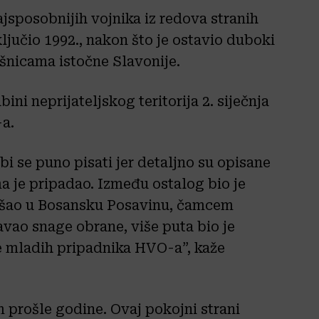
jsposobnijih vojnika iz redova stranih
jučio 1992., nakon što je ostavio duboki
šnicama istočne Slavonije.
ini neprijateljskog teritorija 2. siječnja
-a.
bi se puno pisati jer detaljno su opisane
a je pripadao. Između ostalog bio je
rešao u Bosansku Posavinu, čamcem
avao snage obrane, više puta bio je
ote mladih pripadnika HVO-a”, kaže
prošle godine. Ovaj pokojni strani