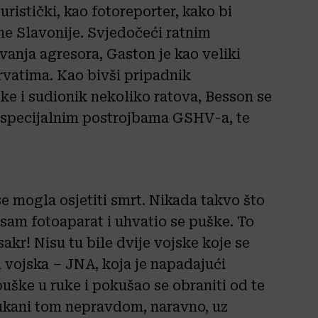
ristički, kao fotoreporter, kako bi
čne Slavonije. Svjedočeći ratnim
anja agresora, Gaston je kao veliki
rvatima. Kao bivši pripadnik
e i sudionik nekoliko ratova, Besson se
specijalnim postrojbama GSHV-a, te
e mogla osjetiti smrt. Nikada takvo što
sam fotoaparat i uhvatio se puške. To
sakr! Nisu tu bile dvije vojske koje se
 vojska – JNA, koja je napadajući
 puške u ruke i pokušao se obraniti od te
onukani tom nepravdom, naravno, uz