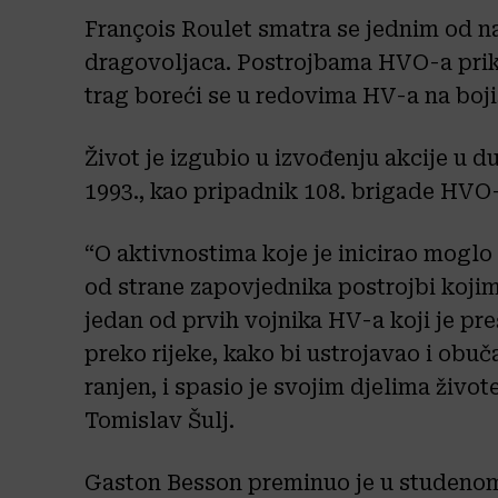
François Roulet smatra se jednim od na
dragovoljaca. Postrojbama HVO-a prikl
trag boreći se u redovima HV-a na boji
Život je izgubio u izvođenju akcije u dub
1993., kao pripadnik 108. brigade HVO
“O aktivnostima koje je inicirao moglo 
od strane zapovjednika postrojbi kojim
jedan od prvih vojnika HV-a koji je p
preko rijeke, kako bi ustrojavao i obuč
ranjen, i spasio je svojim djelima živ
Tomislav Šulj.
Gaston Besson preminuo je u studenom 