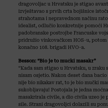
dragovoljac u Hrvatsku je stigao avantu
izvještavao s prvih crta bojišnice isto
strahotama i nepravednom načinu ratov
idealist, odlučio konkretnije pomoći H
padobranske postrojbe Francuske vojsk
pridružio vinkovačkom HOS-u, potom 
konačno 108. brigadi HVO-a.
Besson: “Bio je to mučki masakr”
“Kada sam stigao u Hrvatsku, u zraku s
nisam osjetio. Nakon deset dana bacio 
nije bio nikakav rat, to je bio mučki ma
sukobljavaju! Postojala je jedna moćna
masakrirala civile, a dio civila uzeo je
sile. Strani dragovoljci dolazili su p