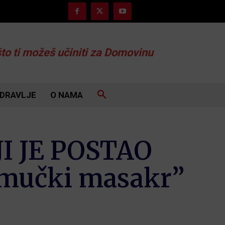
što ti možeš učiniti za Domovinu
DRAVLJE
O NAMA
 JE POSTAO
 mučki masakr”