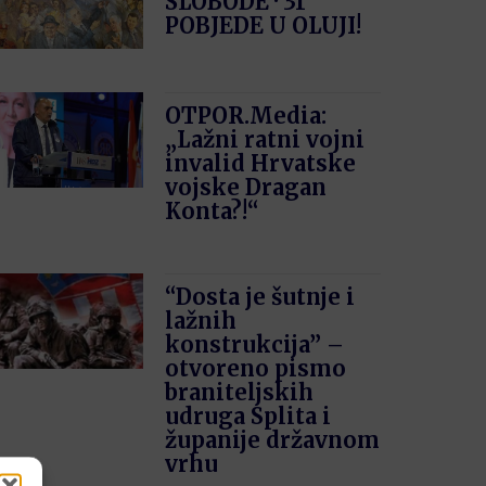
SLOBODE · 31′
POBJEDE U OLUJI!
OTPOR.Media:
„Lažni ratni vojni
invalid Hrvatske
vojske Dragan
Konta?!“
“Dosta je šutnje i
lažnih
konstrukcija” –
otvoreno pismo
braniteljskih
udruga Splita i
županije državnom
vrhu