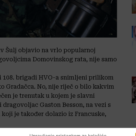
av Šulj objavio na vrlo popularnoj
agovoljcima Domovinskog rata, nije samo
ri 108. brigadi HVO-a snimljeni prilikom
 Gradačca. No, nije riječ o bilo kakvim
čen je trenutak u kojem je slavni
i dragovoljac Gaston Besson, na vezi s
oji je također dolazio iz Francuske,
Upravljanje pristankom za kolačiće