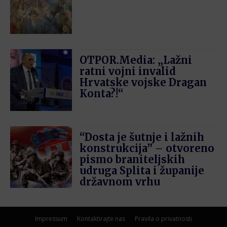
OTPOR.Media: „Lažni
ratni vojni invalid
Hrvatske vojske Dragan
Konta?!“
“Dosta je šutnje i lažnih
konstrukcija” – otvoreno
pismo braniteljskih
udruga Splita i županije
državnom vrhu
Impressum
Kontaktirajte nas
Pravila o privatnosti