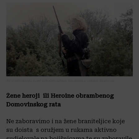
Nije ustuknula pred srbočetničkim hordama u obrani Škabrnje
Žene heroji ili Heroine obrambenog
Domovinskog rata
Ne zaboravimo i na žene braniteljice koje
su doista s oružjem u rukama aktivno
sudjelovale na bojišnicama te su zaboravile