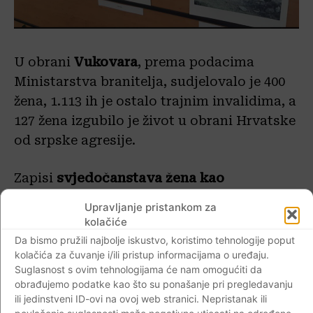
U obrani
Vukovara
, prema podacima
Ministarstva branitelja, sudjelovalo je 400
žena, 1.113 ih je ostalo trajnim invalidima, a
127 žena izgubilo je život u obrani Hrvatske
od srpske agresije.
Zapisi
svjedočanstava žena kao
medicinskih sestara i tehničara
mogu se
Upravljanje pristankom za
pronaći u knjizi
„Medicinske sestre i
kolačiće
tehničari u Domovinskom ratu –
Da bismo pružili najbolje iskustvo, koristimo tehnologije poput
kolačića za čuvanje i/ili pristup informacijama o uređaju.
svjedočanstva“
.
Mirna Ignac
u rat se
Suglasnost s ovim tehnologijama će nam omogućiti da
uključila kao 22-godišnja medicinska sestra
obrađujemo podatke kao što su ponašanje pri pregledavanju
u Općoj bolnici Karlovac koja je svoje
ili jedinstveni ID-ovi na ovoj web stranici. Nepristanak ili