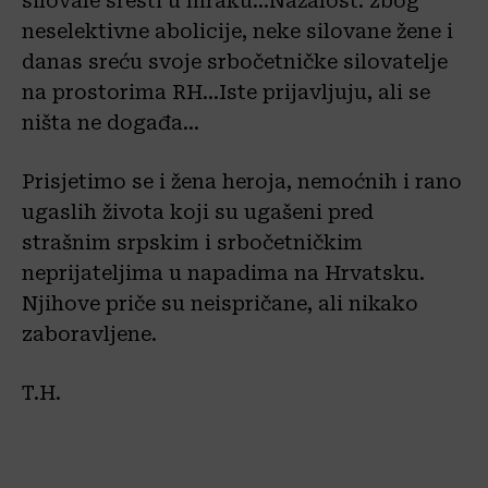
silovale sresti u mraku…Nažalost. zbog
neselektivne abolicije, neke silovane žene i
danas sreću svoje srbočetničke silovatelje
na prostorima RH…Iste prijavljuju, ali se
ništa ne događa…
Prisjetimo se i žena heroja, nemoćnih i rano
ugaslih života koji su ugašeni pred
strašnim srpskim i srbočetničkim
neprijateljima u napadima na Hrvatsku.
Njihove priče su neispričane, ali nikako
zaboravljene.
T.H.