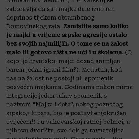
Simbolično. Međutim, u Hrvatskoj se
zaboravlja da su i majke dale izniman
doprinos tijekom obrambenog
Domovinskog rata.
Zamislite samo koliko
je majki u vrijeme srpske agresije ostalo
bez svojih najmilijih. O tome se na žalost
malo ili gotovo ništa ne uči i u školama.
(O
kojoj je hrvatskoj majci dosad snimljen
barem jedan igrani film?). Međutim, kod
nas na žalost ne postoji ni spomenik
posvećen majkama. Godinama nakon mirne
integracije jedan takav spomenik s
nazivom “Majka i dete”, nekog poznatog
srpskog kipara, bio je postavljen(okružen
cvijećem!) i u vukovarskoj ratnoj bolnici, u
njihovu dvorištu, sve dok ga ravnateljica