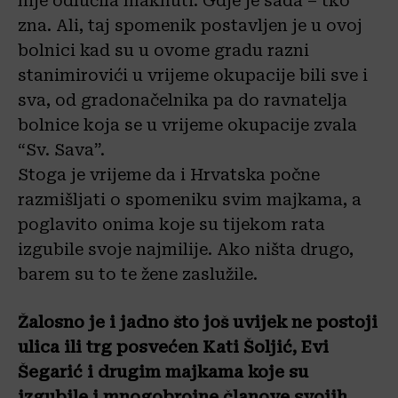
nije odlučila maknuti. Gdje je sada – tko
zna. Ali, taj spomenik postavljen je u ovoj
bolnici kad su u ovome gradu razni
stanimirovići u vrijeme okupacije bili sve i
sva, od gradonačelnika pa do ravnatelja
bolnice koja se u vrijeme okupacije zvala
“Sv. Sava”.
Stoga je vrijeme da i Hrvatska počne
razmišljati o spomeniku svim majkama, a
poglavito onima koje su tijekom rata
izgubile svoje najmilije. Ako ništa drugo,
barem su to te žene zaslužile.
Žalosno je i jadno što još uvijek ne postoji
ulica ili trg posvećen Kati Šoljić, Evi
Šegarić i drugim majkama koje su
izgubile i mnogobrojne članove svojih