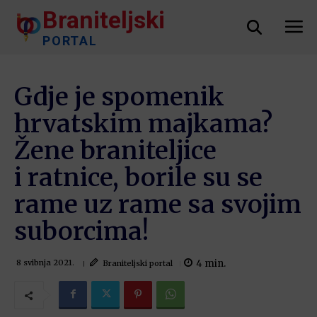
Braniteljski
PORTAL
Gdje je spomenik
hrvatskim majkama?
Žene braniteljice
i ratnice, borile su se
rame uz rame sa svojim
suborcima!
4
min.
Braniteljski portal
8 svibnja 2021.