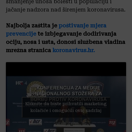
smanjenje unosa bolesti u populaciju i
jačanje nadzora nad širenjem koronavirusa.
Najbolja zaštita je
poštivanje mjera
prevencije
te izbjegavanje dodirivanja
očiju, nosa i usta, donosi službena vladina
mrežna stranica
koronavirus.hr.
Kliknite da biste prihvatili marketing
kolačiće i omogućili ovaj sadržaj