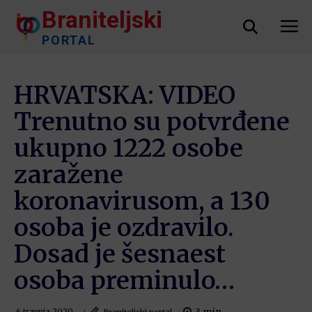
Braniteljski
PORTAL
HRVATSKA: VIDEO
Trenutno su potvrđene
ukupno 1222 osobe
zaražene
koronavirusom, a 130
osoba je ozdravilo.
Dosad je šesnaest
osoba preminulo…
Braniteljski portal
6 travnja 2020.