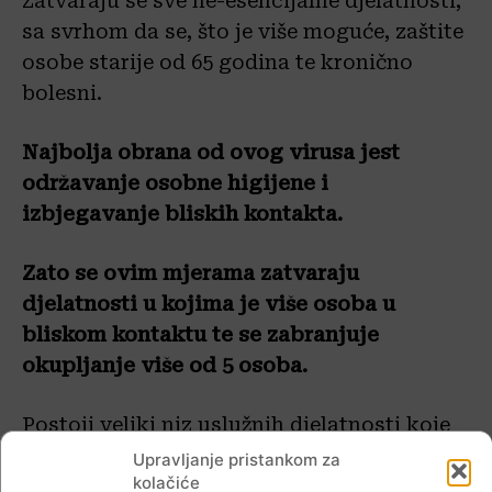
Zatvaraju se sve ne-esencijalne djelatnosti,
sa svrhom da se, što je više moguće, zaštite
osobe starije od 65 godina te kronično
bolesni.
Najbolja obrana od ovog virusa jest
održavanje osobne higijene i
izbjegavanje bliskih kontakta.
Zato se ovim mjerama zatvaraju
djelatnosti u kojima je više osoba u
bliskom kontaktu te se zabranjuje
okupljanje više od 5 osoba.
Postoji veliki niz uslužnih djelatnosti koje
nisu zatvorene, osigurana je normalna
Upravljanje pristankom za
kolačiće
opskrba. Teretni promet normalno