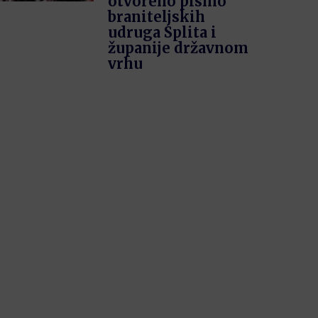
otvoreno pismo
braniteljskih
udruga Splita i
županije državnom
vrhu