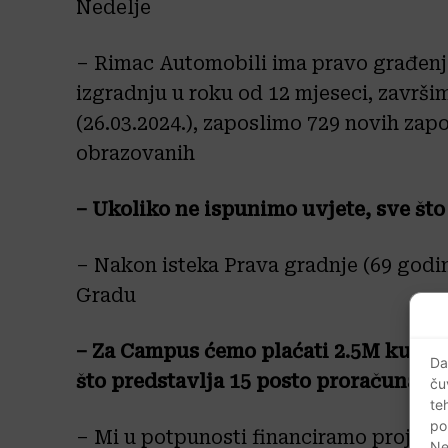
Nedelje
– Rimac Automobili ima pravo građenja
izgradnju u roku od 12 mjeseci, završi
(26.03.2024.), zaposlimo 729 novih zapo
obrazovanih
– Ukoliko ne ispunimo uvjete, sve što
– Nakon isteka Prava gradnje (69 godin
Gradu
– Za Campus ćemo plaćati 2.5M kuna
Da
što predstavlja 15 posto proračuna G
ču
te
po
– Mi u potpunosti financiramo projekt 
Ne