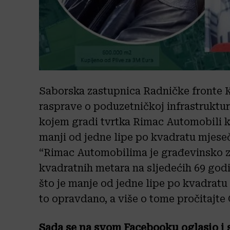
Saborska zastupnica Radničke fronte Ka
rasprave o poduzetničkoj infrastrukturi
kojem gradi tvrtka Rimac Automobili koj
manji od jedne lipe po kvadratu mjes
“Rimac Automobilima je građevinsko z
kvadratnih metara na sljedećih 69 godi
što je manje od jedne lipe po kvadratu m
to opravdano, a više o tome pročitajt
Sada se na svom Facebooku oglasio i