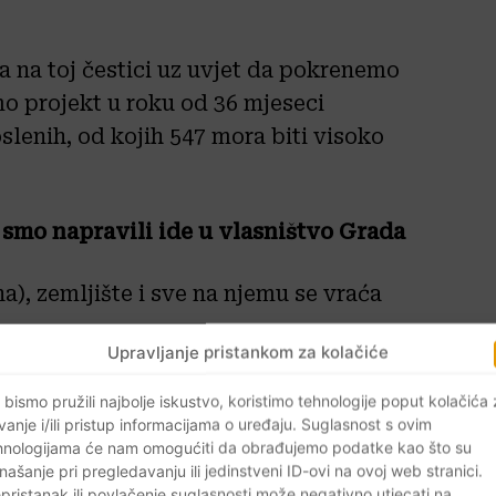
 na toj čestici uz uvjet da pokrenemo
mo projekt u roku od 36 mjeseci
slenih, od kojih 547 mora biti visoko
 smo napravili ide u vlasništvo Grada
a), zemljište i sve na njemu se vraća
Upravljanje pristankom za kolačiće
 komunalne naknade Gradu godišnje,
 bismo pružili najbolje iskustvo, koristimo tehnologije poput kolačića
rada Svete Nedelje
vanje i/ili pristup informacijama o uređaju. Suglasnost s ovim
hnologijama će nam omogućiti da obrađujemo podatke kao što su
našanje pri pregledavanju ili jedinstveni ID-ovi na ovoj web stranici.
sami, uključujući infrastrukturu, bez
pristanak ili povlačenje suglasnosti može negativno utjecati na