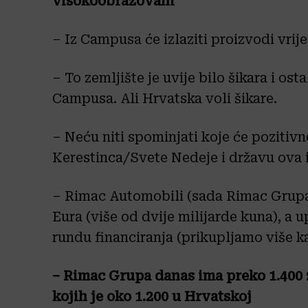
visokoobrazovani
– Iz Campusa će izlaziti proizvodi vrij
– To zemljište je uvije bilo šikara i os
Campusa. Ali Hrvatska voli šikare.
– Neću niti spominjati koje će pozitivn
Kerestinca/Svete Nedeje i državu ova i
– Rimac Automobili (sada Rimac Grupa)
Eura (više od dvije milijarde kuna), a
rundu financiranja (prikupljamo više k
– Rimac Grupa danas ima preko 1.400 z
kojih je oko 1.200 u Hrvatskoj