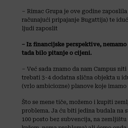
– Rimac Grupa je ove godine zaposlila
računajući pripajanje Bugattija) te id
ljudi zaposlit
– Iz financijske perspektive, nemamo p
tada bilo pitanje o cijeni.
– Već sada znamo da nam Campus niti i
trebati 3-4 dodatna slična objekta u i
(vrlo ambiciozne) planove koje imamo
Što se mene tiče, možemo i kupiti zemlj
problema. Ja ću biti jedina budala na s
100 posto bez subvencija, na zemljištu 
kažem, nema problema) ali ćemo onda vi