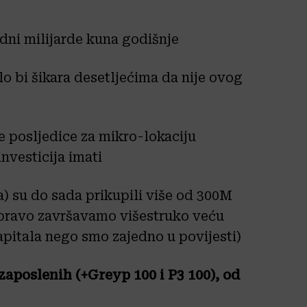
edni milijarde kuna godišnje
talo bi šikara desetljećima da nije ovog
e posljedice za mikro-lokaciju
nvesticija imati
 su do sada prikupili više od 300M
 upravo završavamo višestruko veću
apitala nego smo zajedno u povijesti)
aposlenih (+Greyp 100 i P3 100), od