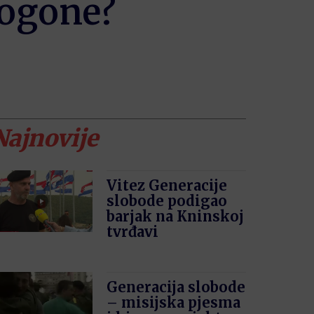
pogone?
Najnovije
Vitez Generacije
slobode podigao
barjak na Kninskoj
tvrđavi
Generacija slobode
– misijska pjesma