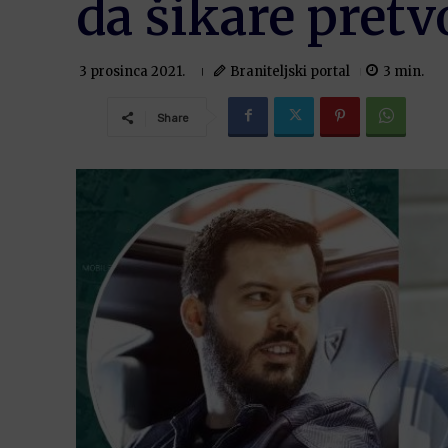
da šikare pret
Braniteljski portal
3
min.
3 prosinca 2021.
Share