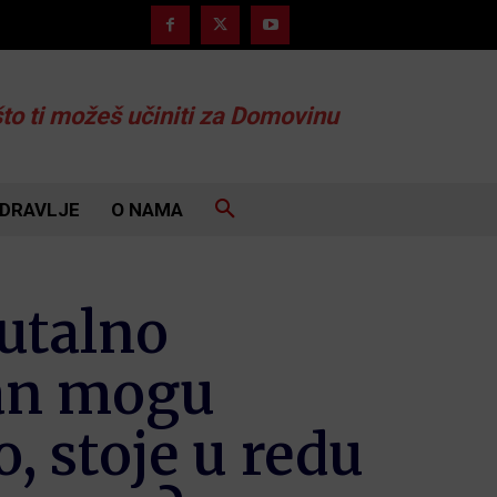
što ti možeš učiniti za Domovinu
DRAVLJE
O NAMA
utalno
man mogu
o, stoje u redu