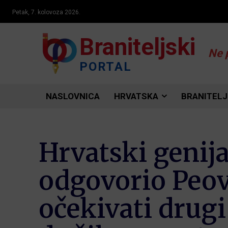
Petak, 7. kolovoza 2026.
Braniteljski
Ne 
PORTAL
NASLOVNICA
HRVATSKA
BRANITELJ
Hrvatski genij
odgovorio Peo
očekivati drugi 