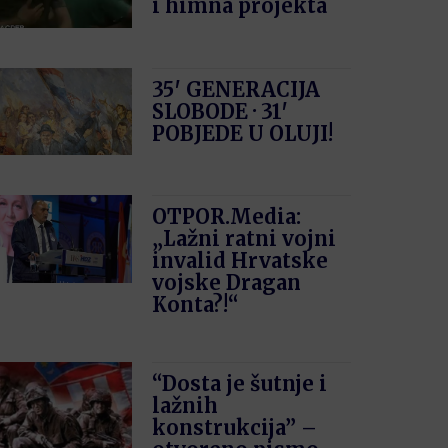
i himna projekta
35′ GENERACIJA
SLOBODE · 31′
POBJEDE U OLUJI!
OTPOR.Media:
„Lažni ratni vojni
invalid Hrvatske
vojske Dragan
Konta?!“
“Dosta je šutnje i
lažnih
konstrukcija” –