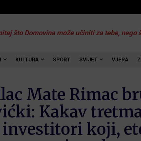
pitaj što Domovina može učiniti za tebe, nego 
I
KULTURA
SPORT
SVIJET
VJERA
Z
alac Mate Rimac br
vićki: Kakav tret
investitori koji, et