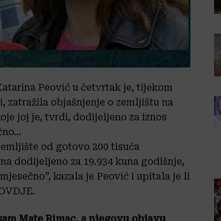
tarina Peović u četvrtak je, tijekom
, zatražila objašnjenje o zemljištu na
e joj je, tvrdi, dodijeljeno za iznos
ečno…
emljište od gotovo 200 tisuća
na dodijeljeno za 19.934 kuna godišnje,
jesečno”, kazala je Peović i upitala je li
e OVDJE.
 sam Mate Rimac, a njegovu objavu