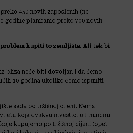
 preko 450 novih zaposlenih (ne
uće godine planiramo preko 700 novih
roblem kupiti to zemljište. Ali tek bi
z bliza neće biti dovoljan i da ćemo
dućih 10 godina ukoliko ćemo ispuniti
ište sada po tržišnoj cijeni. Nema
vijetu koja ovakvu investiciju financira
koje kupujemo po tržišnoj cijeni (opet
djeti kako ću za slijedeću investiciju