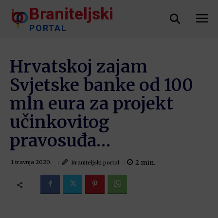
Braniteljski
PORTAL
Hrvatskoj zajam
Svjetske banke od 100
mln eura za projekt
učinkovitog
pravosuđa…
2
min.
Braniteljski portal
1 travnja 2020.