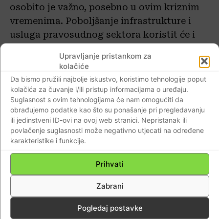
osobito je važno, posebno u ovim kriznim
vremenima. Poboljšanje infrastrukture i
usluga pravosudnog sektora koristit će i
građanima i poduzećima. Poduzećima će
Upravljanje pristankom za
koristiti jednostavniji i transparentniji
kolačiće
način interakcije s državnim tijelima te brži
Da bismo pružili najbolje iskustvo, koristimo tehnologije poput
i responzivniji mehanizmi za interakciju sa
kolačića za čuvanje i/ili pristup informacijama o uređaju.
Suglasnost s ovim tehnologijama će nam omogućiti da
sudovima, a svim građanima učinkovitije,
obrađujemo podatke kao što su ponašanje pri pregledavanju
efikasnije i pouzdanije sudovanje i primjena
ili jedinstveni ID-ovi na ovoj web stranici. Nepristanak ili
vladavine prava”, rekla je Elisabetta
povlačenje suglasnosti može negativno utjecati na određene
karakteristike i funkcije.
Capannelli, direktorica Ureda Svjetske
banke za Hrvatsku i Sloveniju.
Prihvati
Dodaje da u teškim vremenima za hrvatske
Zabrani
građane, prouzročenima izvanrednim
Pogledaj postavke
događajima koji su pogodili zdravstveni