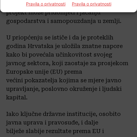
sustav, grad Zagreb i cijelu Hrvatsku, taj
Pravila o privatnosti
Pravila o privatnosti
projekt može pridonijeti i jačanju
gospodarstva i samopouzdanja u zemlji.
U priopćenju se ističe i da je proteklih
godina Hrvatska je uložila znatne napore
kako bi povećala učinkovitost svojeg
javnog sektora, koji zaostaje za prosjekom
Europske unije (EU) prema
većini pokazatelja kojima se mjere javno
upravljanje, poslovno okruženje i ljudski
kapital.
Iako ključne državne institucije, osobito
javna uprava i pravosuđe, i dalje
bilježe slabije rezultate prema EU i