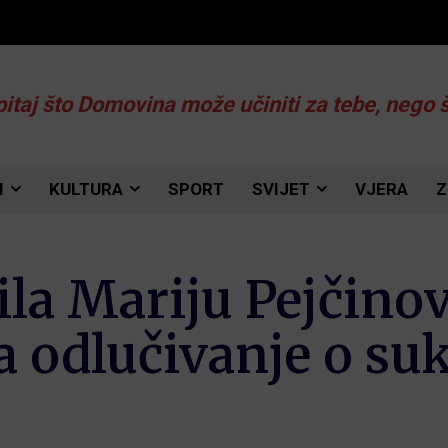
pitaj što Domovina može učiniti za tebe, nego 
I
KULTURA
SPORT
SVIJET
VJERA
Z
la Mariju Pejčinov
a odlučivanje o su