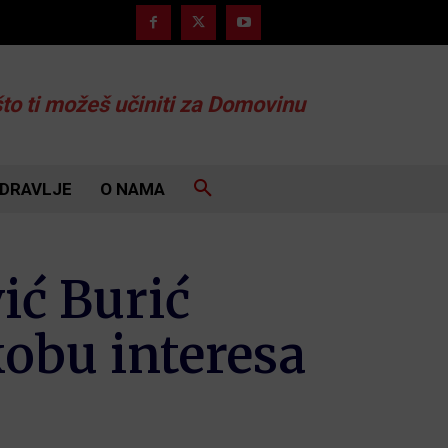
što ti možeš učiniti za Domovinu
DRAVLJE
O NAMA
ić Burić
kobu interesa