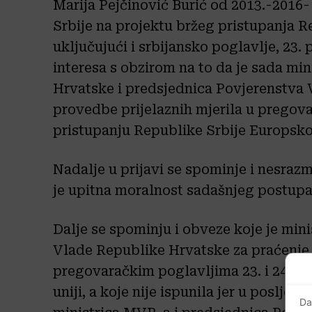
Marija Pejčinović Burić od 2013.-2016-
Srbije na projektu bržeg pristupanja R
uključujući i srbijansko poglavlje, 23.
interesa s obzirom na to da je sada mi
Hrvatske i predsjednica Povjerenstva 
provedbe prijelaznih mjerila u pregova
pristupanju Republike Srbije Europskoj
Nadalje u prijavi se spominje i nesraz
je upitna moralnost sadašnjeg postupan
Dalje se spominju i obveze koje je min
Vlade Republike Hrvatske za praćenje 
pregovaračkim poglavljima 23. i 24. o 
uniji, a koje nije ispunila jer u poslje
Da