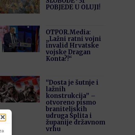
SLOBODE · 31′
POBJEDE U OLUJI!
OTPOR.Media:
„Lažni ratni vojni
invalid Hrvatske
vojske Dragan
Konta?!“
“Dosta je šutnje i
lažnih
konstrukcija” –
otvoreno pismo
braniteljskih
udruga Splita i
županije državnom
vrhu
 za