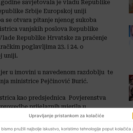
 godine savjetovala je vladu Republike
epublike Srbije Europskoj uniji
 pa se otvara pitanje njenog sukoba
nistrica vanjskih poslova Republike
Vlade Republike Hrvatske za praćenje
račkim poglavljima 23. i 24. o
 uniji.
mjer u imovini u navedenom razdoblju te
ja ministrice Pejčinović Burić.
istrica kao predsjednica Povjerenstva
provedbe prijelaznih mjerila u
pristupanju Republike Srbije Europskoj
Upravljanje pristankom za kolačiće
dnje nepune dvije godine otkako je
 bismo pružili najbolje iskustvo, koristimo tehnologije poput kolačića