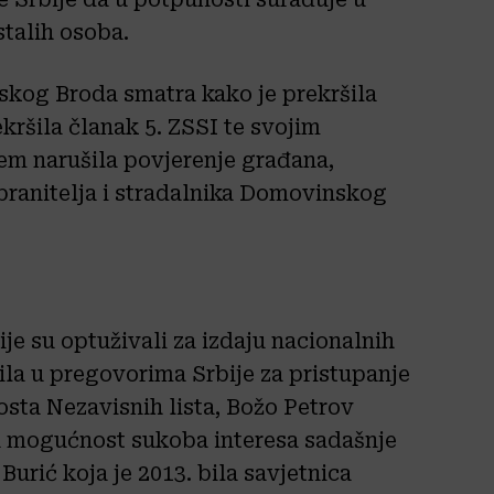
stalih osoba.
kog Broda smatra kako je prekršila
ršila članak 5. ZSSI te svojim
m narušila povjerenje građana,
 branitelja i stradalnika Domovinskog
ije su optuživali za izdaju nacionalnih
la u pregovorima Srbije za pristupanje
osta Nezavisnih lista, Božo Petrov
a mogućnost sukoba interesa sadašnje
Burić koja je 2013. bila savjetnica