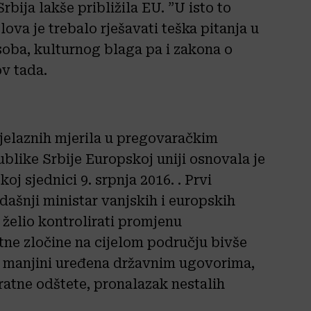
bija lakše približila EU. ”U isto to
ova je trebalo rješavati teška pitanja u
soba, kulturnog blaga pa i zakona o
ov tada.
jelaznih mjerila u pregovaračkim
ublike Srbije Europskoj uniji osnovala je
j sjednici 9. srpnja 2016. . Prvi
dašnji ministar vanjskih i europskih
 želio kontrolirati promjenu
tne zločine na cijelom području bivše
oj manjini uređena državnim ugovorima,
ratne odštete, pronalazak nestalih