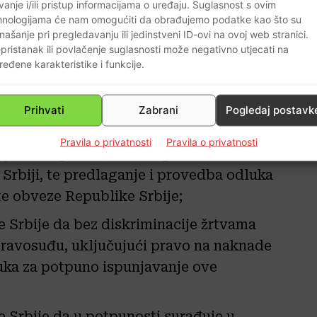
enstva nije sazvala nijednu sjednicu
vanje i/ili pristup informacijama o uređaju. Suglasnost s ovim
hnologijama će nam omogućiti da obrađujemo podatke kao što su
ri puta godišnje. Njene zadaće kao
našanje pri pregledavanju ili jedinstveni ID-ovi na ovoj web stranici.
pristanak ili povlačenje suglasnosti može negativno utjecati na
ređene karakteristike i funkcije.
zakonodavstva kojim je Republika
ležnost za procesuiranje ratnih zločina
Prihvati
Zabrani
Pogledaj postavk
Pravila o privatnosti
Pravila o privatnosti
 cjelovitog zakonodavnog okvira za
 Srbiji, te predlaganje i provedba odluka
e obveze Republike Srbije;
 Srbije da bez diskriminacije žrtvama
 pravosuđu, uključujući pravo na naknade
luka za potpuno ispunjavanje ove
 Srbije da u potpunosti surađuje u