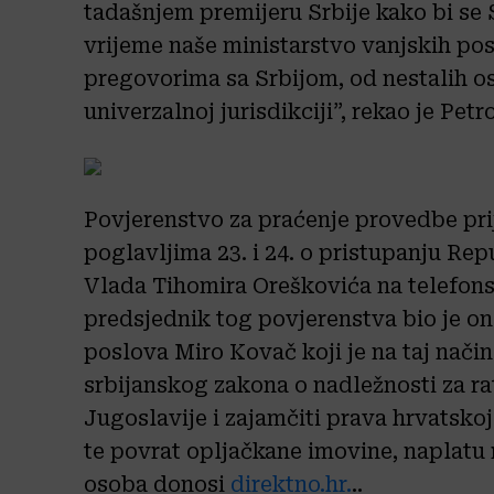
tadašnjem premijeru Srbije kako bi se Sr
vrijeme naše ministarstvo vanjskih posl
pregovorima sa Srbijom, od nestalih o
univerzalnoj jurisdikciji”, rekao je Petr
Povjerenstvo za praćenje provedbe pri
poglavljima 23. i 24. o pristupanju Rep
Vlada Tihomira Oreškovića na telefonsko
predsjednik tog povjerenstva bio je on
poslova Miro Kovač koji je na taj način
srbijanskog zakona o nadležnosti za ra
Jugoslavije i zajamčiti prava hrvatsk
te povrat opljačkane imovine, naplatu 
osoba donosi
direktno.hr.
..