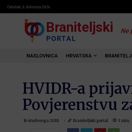
Četvrtak, 6. kolovoza 2026.
Braniteljski
Ne 
PORTAL
NASLOVNICA
HRVATSKA
BRANITELJ
HVIDR-a prijavi
Povjerenstvu z
Braniteljski portal
3
min.
16 studenoga 2018.