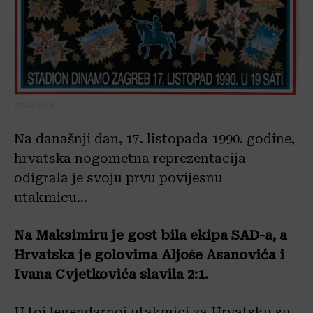
wikipedia
Na današnji dan, 17. listopada 1990. godine,
hrvatska nogometna reprezentacija
odigrala je svoju prvu povijesnu
utakmicu…
Na Maksimiru je gost bila ekipa SAD-a, a
Hrvatska je golovima Aljoše Asanovića i
Ivana Cvjetkovića slavila 2:1.
U toj legendarnoj utakmici za Hrvatsku su