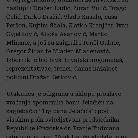
nastupili Dražen Ladić, Zoran Vulić, Drago
Čelić, Darko Dražić, Vlado Kasalo, Saša
Peršon, Kujtim Shala, Zlatko Kranjčar, Ivan
Cvjetković, Aljoša Asanović, Marko
Mlinarić, a još su zaigrali i Tonči Gabrić,
Gregor Židan te Mladen Mladenović.
Izbornik je bio bivši hrvatski nogometaš,
reprezentativac, trener, danas nažalost
pokojni Dražan Jerković.
Utakmica je odigrana u sklopu proslave
vraćanja spomenika banu Jelačiću na
zagrebački “Trg bana Jelačića”: pod
visokim pokroviteljstvom predsjednika
Republike Hrvatske dr. Franje Tuđmana
odigrana je pred 30-ak tisuća gledatelja na