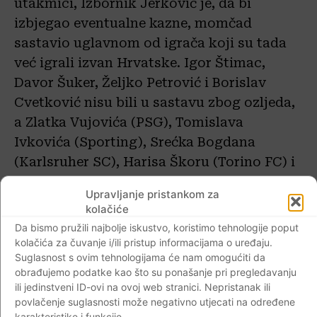
utakmici, Izbornik Jerković je, da bi
izbjegao eventualne kazne, momčad
sastavio uglavnom od igrača koji su tada
već igrali izvan Hrvatske. Igor Štimac,
Davor Šuker, Željko Petrović i Borislav
Cvetković nisu bili u sastavu zbog ozljeda,
a Zlatka Vujovića (PSG), Tomislava
Ivkovića (Sporting), Srećka Bogdana
(Karlsruher SC), Harisa Škoru (Torino FC) i
Davora Jozića (AC Cesena) unatoč
Upravljanje pristankom za
njihovim osobnim željama za
kolačiće
sudjelovanjem njihovi klubovi nisu pustili
Da bismo pružili najbolje iskustvo, koristimo tehnologije poput
na utakmicu jer nisu imali tu obvezu, s
kolačića za čuvanje i/ili pristup informacijama o uređaju.
Suglasnost s ovim tehnologijama će nam omogućiti da
obzirom se utakmica nije igrala u terminu
obrađujemo podatke kao što su ponašanje pri pregledavanju
predviđenom za nastupe A reprezentacija.
ili jedinstveni ID-ovi na ovoj web stranici. Nepristanak ili
povlačenje suglasnosti može negativno utjecati na određene
karakteristike i funkcije.