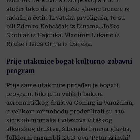
Izbornik Jerković složio je svoj stručni
stožer tako da je uključio glavne trenere iz
tadašnja četiri hrvatska prvoligaša, to su
bili Zdenko Kobeščak iz Dinama, Joško
Skoblar iz Hajduka, Vladimir Lukarić iz
Rijeke i Ivica Grnja iz Osijeka.
Prije utakmice bogat kulturno-zabavni
program
Prije same utakmice priređen je bogati
program. Bilo je tu velikih balona
aeronautičkog društva Coning iz Varaždina,
u velikom mimohodu prodefilirali su 110
sinjskih momaka i vitezova viteškog
alkarskog društva, šibenska limena glazba,
folklorni ansambli KUD-ova ‘Petar Zrinski’