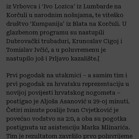
iz Vrbovca i ‘Ivo Lozica’ iz Lumbarde na
Korčuli u narodnim nošnjama, te viteško
društvo ‘Kumpanija’ iz Blata na Korčuli. U
glazbenom programu su nastupili
Dubrovački trubaduri, Krunoslav Cigoj i
Tomislav Ivčić, a u poluvremenu je
nastupilo još i Prljavo kazalište.[
Prvi pogodak na utakmici – a samim tim i
prvi pogodak za hrvatsku reprezentaciju u
novijoj povijesti hrvatskog nogometa –
postigao je Aljoša Asanović u 29-oj minuti.
Četiri minute poslije Ivan Cvjetković je
povećao vodstvo na 2:0, a oba su pogotka
postignuta uz asistenciju Marka Mlinarića.
Tim je rezultatom završilo prvo poluvrijeme