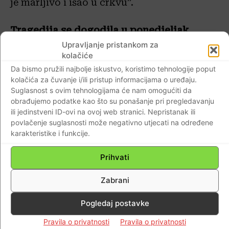
je marljivo i išao u crkvu”.
Tragedija se dogodila u ponedjeljak
popodne. Tiago se oporavljao od ozljede
Upravljanje pristankom za
kolačiće
koljena i otišao je u bolnicu kod
Da bismo pružili najbolje iskustvo, koristimo tehnologije poput
fizioterapeuta. Tijekom tretmana
kolačića za čuvanje i/ili pristup informacijama o uređaju.
nogometašu je pozlilo i potom je ubrzo
Suglasnost s ovim tehnologijama će nam omogućiti da
preminuo.
obrađujemo podatke kao što su ponašanje pri pregledavanju
ili jedinstveni ID-ovi na ovoj web stranici. Nepristanak ili
povlačenje suglasnosti može negativno utjecati na određene
Razlog smrti za sada je – nepoznat. Istraga
karakteristike i funkcije.
je u tijeku.
Prihvati
instagram
Zabrani
D.J.
Pogledaj postavke
Pravila o privatnosti
Pravila o privatnosti