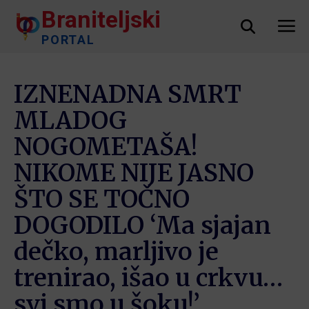
Braniteljski
PORTAL
IZNENADNA SMRT
MLADOG
NOGOMETAŠA!
NIKOME NIJE JASNO
ŠTO SE TOČNO
DOGODILO ‘Ma sjajan
dečko, marljivo je
trenirao, išao u crkvu…
svi smo u šoku!’