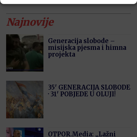
Najnovije
Generacija slobode –
misijska pjesma i himna
projekta
35′ GENERACIJA SLOBODE
· 31′ POBJEDE U OLUJI!
OTPOR.Media: „Lažni