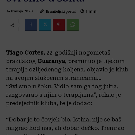
1
min.
Braniteljski portal
14 travnja 2020.
Tiago Cortes,
22-godišnji nogometaš
brazilskog
Guaranya
, preminuo je tijekom
terapije ozlijeđenog koljena, objavio je klub
na svojim službenim stranicama…
“Svi smo u šoku. Vidio sam ga tog jutra,
razgovarao s njim o terapijama”, rekao je
predsjednik kluba, te je dodao:
“Dobar je to čovjek bio. Istina, nije se baš
naigrao kod nas, ali dobar dečko. Trenirao