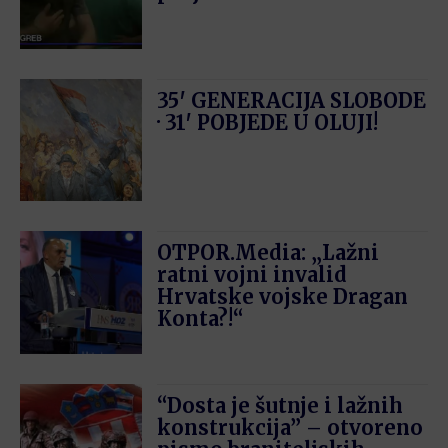
35′ GENERACIJA SLOBODE
· 31′ POBJEDE U OLUJI!
OTPOR.Media: „Lažni
ratni vojni invalid
Hrvatske vojske Dragan
Konta?!“
“Dosta je šutnje i lažnih
konstrukcija” – otvoreno