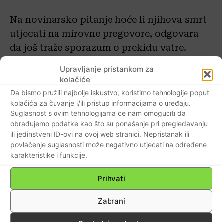
Na novinarsko pitanje hoće li njihova smrt
utjecati na mirovne pregovore, odgovara
da još traže sporazum o prekidu vatre.
Upravljanje pristankom za
– Za nas su interesi palestinskog naroda
kolačiće
kojemu pripadaju i naši sinovi i djeca
Da bismo pružili najbolje iskustvo, koristimo tehnologije poput
ispred svega. Ono što određuje otpor
kolačića za čuvanje i/ili pristup informacijama o uređaju.
Suglasnost s ovim tehnologijama će nam omogućiti da
Hamasa na terenu i u politici odgovor je
obrađujemo podatke kao što su ponašanje pri pregledavanju
izraelskog okupatora na zahtjeve kojih se
ili jedinstveni ID-ovi na ovoj web stranici. Nepristanak ili
držimo. To je iznad svega trajni prekid
povlačenje suglasnosti može negativno utjecati na određene
karakteristike i funkcije.
vatre, njihovo potpuno povlačenje i
povratak raseljenih. Ali do ovog trenutka
Prihvati
cionistički neprijatelj još odugovlači i
izbjegava odgovoriti na te zahtjeve, pa tako
Zabrani
i postizanje sporazuma, rekao je Ismail