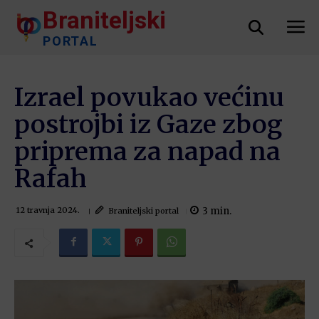
Braniteljski
PORTAL
Izrael povukao većinu
postrojbi iz Gaze zbog
priprema za napad na
Rafah
3
min.
Braniteljski portal
12 travnja 2024.