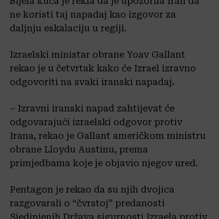
Bijela kuća je rekla da je upozorila Iran da
ne koristi taj napadaj kao izgovor za
daljnju eskalaciju u regiji.
Izraelski ministar obrane Yoav Gallant
rekao je u četvrtak kako će Izrael izravno
odgovoriti na svaki iranski napadaj.
– Izravni iranski napad zahtijevat će
odgovarajući izraelski odgovor protiv
Irana, rekao je Gallant američkom ministru
obrane Lloydu Austinu, prema
primjedbama koje je objavio njegov ured.
Pentagon je rekao da su njih dvojica
razgovarali o “čvrstoj” predanosti
Sjedinjenih Država sigurnosti Izraela protiv