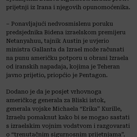
prijetnji iz Irana i njegovih opunomoćenika.
– Ponavljajući nedvosmislenu poruku
predsjednika Bidena izraelskom premijeru
Netanyahuu, tajnik Austin je uvjerio
ministra Gallanta da Izrael može računati
na punu američku potporu u obrani Izraela
od iranskih napadaja, kojima je Teheran
javno prijetio, priopćio je Pentagon.
Dodano je da je posjet vrhovnoga
američkog generala za Bliski istok,
generala vojske Michaela “Erika” Kurille,
Izraelu pomaknut kako bi se mogao sastati
s izraelskim vojnim vodstvom i razgovarati
o “trenutačnim sigurnosnim prijetnjama”.